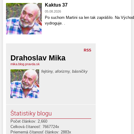
Kaktus 37
05.08.2026
Po suchom Martini sa len tak zaprášilo. Na Východ
vydroguje. .
RSS
Drahoslav Mika
mika.blog.pravda.sk
fejtóny, aforizmy, básničky
Štatistiky blogu
Počet článkov: 2,660
Celková čítanosť: 7667724x
Priemerná čítanosť článkov: 2883x