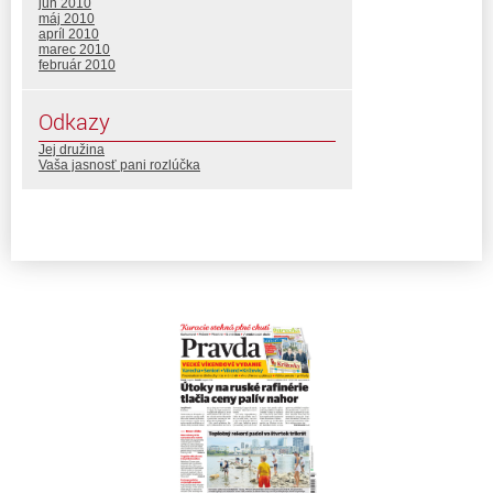
jún 2010
máj 2010
apríl 2010
marec 2010
február 2010
Odkazy
Jej družina
Vaša jasnosť pani rozlúčka