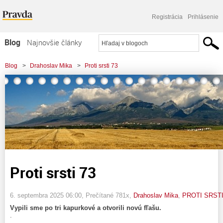
Registrácia
Prihlásenie
Blog
Najnovšie články
Najčítanejšie články
Blog
>
Drahoslav Mika
>
Proti srsti 73
Najkomentovanejšie články
Zoznam blogov
Komerčné blogy
Proti srsti 73
6. septembra 2025 06:00
, Prečítané 781x,
Drahoslav Mika
,
PROTI SRST
Vypili sme po tri kapurkové a otvorili novú fľašu.
.