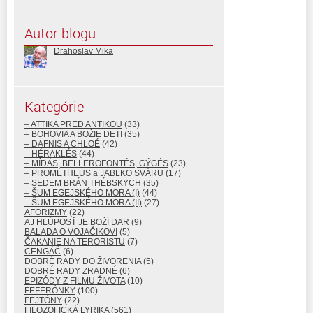
Autor blogu
Drahoslav Mika
Kategórie
– ATTIKA PRED ANTIKOU
(33)
– BOHOVIA A BOŽIE DETI
(35)
– DAFNIS A CHLOÉ
(42)
– HÉRAKLÉS
(44)
– MÍDÁS, BELLEROFONTÉS, GÝGÉS
(23)
– PROMÉTHEUS a JABLKO SVÁRU
(17)
– SEDEM BRÁN THÉBSKYCH
(35)
– ŠUM EGEJSKÉHO MORA (I)
(44)
– ŠUM EGEJSKÉHO MORA (II)
(27)
AFORIZMY
(22)
AJ HLÚPOSŤ JE BOŽÍ DAR
(9)
BALADA O VOJAČIKOVI
(5)
ČAKANIE NA TERORISTU
(7)
CENGÁČ
(6)
DOBRÉ RADY DO ŽIVORENIA
(5)
DOBRÉ RADY ZRADNÉ
(6)
EPIZÓDY Z FILMU ŽIVOTA
(10)
FEFERÓNKY
(100)
FEJTÓNY
(22)
FILOZOFICKÁ LYRIKA
(561)