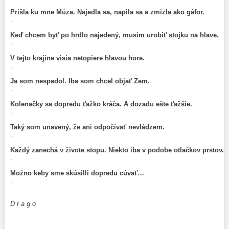
Prišla ku mne Múza. Najedla sa, napila sa a zmizla ako gáfor.
.
Keď chcem byť po hrdlo najedený, musím urobiť stojku na hlave.
.
V tejto krajine visia netopiere hlavou hore.
.
Ja som nespadol. Iba som chcel objať Zem.
.
Kolenačky sa dopredu ťažko kráča. A dozadu ešte ťažšie.
.
Taký som unavený, že ani odpočívať nevládzem.
.
Každý zanechá v živote stopu. Niekto iba v podobe otlačkov prstov.
.
Možno keby sme skúsilli dopredu cúvať…
.
D r a g o