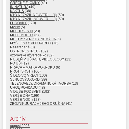
GRÉCKE ZLOMKY
(41)
IN NATURA
(49)
KAKTUS
(38)
KTO NEZAŽIL NEUVERÍ… (II)
(50)
KTO NEZAŽIL, NEUVERÍ… (I)
(50)
ĽUDOVKY
(170)
MÁŇA
(5)
MÔJ JESENIN
(23)
MOJE MUCHY
(67)
MUCHY SA NIKDY NEMÝLIA
(5)
MYŠLIENKY POD PAROU
(16)
Nezaradené
(3)
OSTROPESTREC
(102)
ozorovske džveredelko
(32)
PIESEŇ V UŠIACH, VIDEOBLOGY
(23)
PO UŠI
(19)
PRÁCA – MATKA POKROKU
(6)
PROTI SRSTI
(100)
ŠIDLO VO VRECI
(100)
SLNCOVÝ AKORD
(89)
TELENOVELY, DRAMATICKÁ TVORBA
(13)
UHOL POHĽADU
(48)
V DUŠE PODSVETÍ
(192)
VERŠE DŇA
(199)
VERŠE NOCI
(128)
ZBOJNÍK JURAJ A JEHO DRUŽINA
(41)
Archív
august 2026