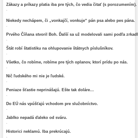
Zákazy a príkazy platia iba pre tých, čo vedia čitať (s porozumením).
.
Niekedy nechápem, či „vonkajčí, vonkuje“ pán psa alebo pes pána.
.
Prvého Číňana stvoril Boh. Ďalší sa už modelovali sami podľa zrkad
.
Štát robí štatistiku na ohlupovanie štátnych píslušníkov.
.
Všetko, čo robíme, robíme pre tých oplanov, ktorí prídu po nás.
.
Nič ľudského mi nie je ľudské.
.
Peniaze šťastie neprinášajú. Ešte tak doláre…
.
Do EÚ nás vpúšťajú vchodom pre služobníctvo.
.
Jablko nepadá ďaleko od sváru.
.
Historici neklamú. Iba prekrúcajú.
.