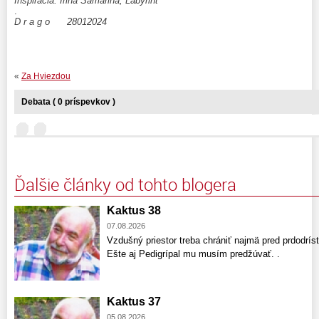
Inšpirácia: Irina Samarina, Labyrint
.
D r a g o 28012024
«
Za Hviezdou
Debata ( 0 príspevkov )
Ďalšie články od tohto blogera
Kaktus 38
07.08.2026
Vzdušný priestor treba chrániť najmä pred prdodríst
Ešte aj Pedigrípal mu musím predžúvať. .
Kaktus 37
05.08.2026