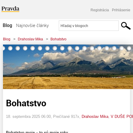
Registrácia
Prihlásenie
Blog
Najnovšie články
Najčítanejšie články
Blog
>
Drahoslav Mika
>
Bohatstvo
Najkomentovanejšie články
Zoznam blogov
Komerčné blogy
Bohatstvo
18. septembra 2025 06:00
, Prečítané 917x,
Drahoslav Mika
,
V DUŠE PO
Bohatstvo moje – to sú moje roky