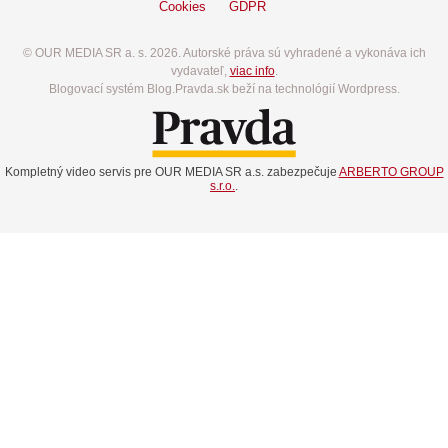
Cookies
GDPR
© OUR MEDIA SR a. s. 2026. Autorské práva sú vyhradené a vykonáva ich
vydavateľ,
viac info
.
Blogovací systém Blog.Pravda.sk beží na technológií Wordpress.
Kompletný video servis pre OUR MEDIA SR a.s. zabezpečuje
ARBERTO GROUP
s.r.o.
.