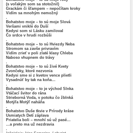
(s voľakým som sa stotožnil)
Grackám či šľampem – nepočítam kroky
Vidím sa mnohým nemožný
.
Bohatstvo moje – to sú moje Slová
Veršami vniklé do Duší
Kedysi som si Lásku zamiloval
Čo srdce v hrudi rozbúši
.
Bohatstvo moje – to sú Hviezdy Neba
Stromom sa zavše privravím
Vidím zrieť v poli zlaté klasy Chleba
Naboso vhupnem do trávy
.
Bohatstvo moje – to sú živé Kvety
Zvončeky, ktoré nezvonia
Kedysi sme si z kvetov vence plietli
Vysadnúť by tak na koňa…
.
Bohatstvo moje – to je východ Slnka
Vtáčací švitor do rána
Strieborná Voda, v potoku čo žblnká
Motýľa Motýľ naháňa
.
Bohatstvo Duše tkvie v Prírody kráse
Usmiatych Detí záplava
Priatelia boli – mnohí sú už pasé…
…a preto ma už nezdravia
.