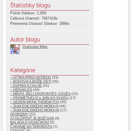
Štatistiky blogu
Počet článkov: 2,659
Celková čítanosť: 7667418x
Priemerná čítanosť článkov: 2884x
Autor blogu
Drahoslav Mika
Kategórie
– ATTIKA PRED ANTIKOU
(33)
– BOHOVIA A BOŽIE DETI
(35)
– DAFNIS A CHLOÉ
(42)
– HÉRAKLÉS
(44)
– MÍDÁS, BELLEROFONTÉS, GÝGÉS
(23)
– PROMÉTHEUS a JABLKO SVÁRU
(17)
– SEDEM BRÁN THÉBSKYCH
(35)
– ŠUM EGEJSKÉHO MORA (I)
(44)
– ŠUM EGEJSKÉHO MORA (II)
(27)
AFORIZMY
(22)
AJ HLÚPOSŤ JE BOŽÍ DAR
(9)
BALADA O VOJAČIKOVI
(5)
ČAKANIE NA TERORISTU
(7)
CENGÁČ
(6)