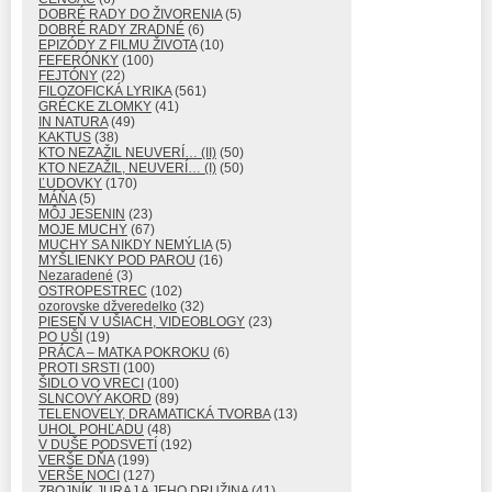
DOBRÉ RADY DO ŽIVORENIA
(5)
DOBRÉ RADY ZRADNÉ
(6)
EPIZÓDY Z FILMU ŽIVOTA
(10)
FEFERÓNKY
(100)
FEJTÓNY
(22)
FILOZOFICKÁ LYRIKA
(561)
GRÉCKE ZLOMKY
(41)
IN NATURA
(49)
KAKTUS
(38)
KTO NEZAŽIL NEUVERÍ… (II)
(50)
KTO NEZAŽIL, NEUVERÍ… (I)
(50)
ĽUDOVKY
(170)
MÁŇA
(5)
MÔJ JESENIN
(23)
MOJE MUCHY
(67)
MUCHY SA NIKDY NEMÝLIA
(5)
MYŠLIENKY POD PAROU
(16)
Nezaradené
(3)
OSTROPESTREC
(102)
ozorovske džveredelko
(32)
PIESEŇ V UŠIACH, VIDEOBLOGY
(23)
PO UŠI
(19)
PRÁCA – MATKA POKROKU
(6)
PROTI SRSTI
(100)
ŠIDLO VO VRECI
(100)
SLNCOVÝ AKORD
(89)
TELENOVELY, DRAMATICKÁ TVORBA
(13)
UHOL POHĽADU
(48)
V DUŠE PODSVETÍ
(192)
VERŠE DŇA
(199)
VERŠE NOCI
(127)
ZBOJNÍK JURAJ A JEHO DRUŽINA
(41)