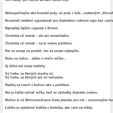
.
Nebezpečnejšie ako kravské prdy, sú prdy z húb…niektorých „filozo
Bruselskí vedátori vypestovali pre diabetikov cukrovú repu bez cukr
Najradšej fajčím cigarety s flirtom.
Chudoba cti netratí – ale ani nenachádza
Chudoba cti netratí – na to máme politikov.
Kto sa smeje na posteli, ten sa smeje najlepšie.
Ruku na srdce… alebo o niečo nižšie…
Aj dúha má svoje neduhy.
Sú ľudia, za ktorých myslia iní.
Sú ľudia, za ktorých ani iní nemyslia.
Radšej sa zraziť s koňom ako s politikon.
Nie je ťažké vyhrať voľby, keď sú výsledky dopredu známe.
Možno si už Mimozemšťania čistia planétu pre iné – rozumnejšie ľu
Ľahšie je vytiahnuť králika z klobúka, ako cent od vlády.