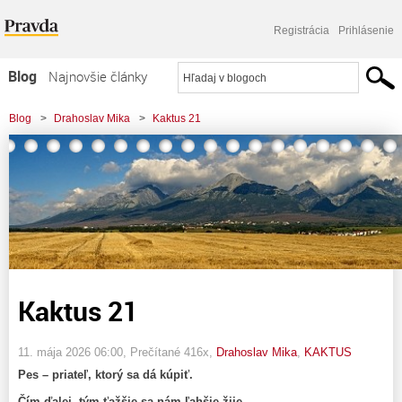
Registrácia
Prihlásenie
Blog
Najnovšie články
Najčítanejšie články
Blog
>
Drahoslav Mika
>
Kaktus 21
Najkomentovanejšie články
Zoznam blogov
Komerčné blogy
Kaktus 21
11. mája 2026 06:00
, Prečítané 416x,
Drahoslav Mika
,
KAKTUS
Pes – priateľ, ktorý sa dá kúpiť.
Čím ďalej, tým ťažšie sa nám ľahšie žije.