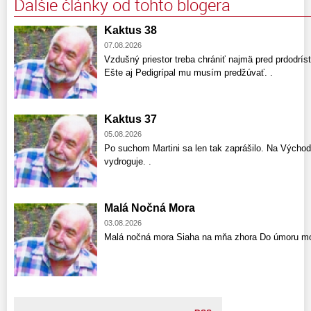
Ďalšie články od tohto blogera
Kaktus 38
07.08.2026
Vzdušný priestor treba chrániť najmä pred prdodríst
Ešte aj Pedigrípal mu musím predžúvať. .
Kaktus 37
05.08.2026
Po suchom Martini sa len tak zaprášilo. Na Východ
vydroguje. .
Malá Nočná Mora
03.08.2026
Malá nočná mora Siaha na mňa zhora Do úmoru mo