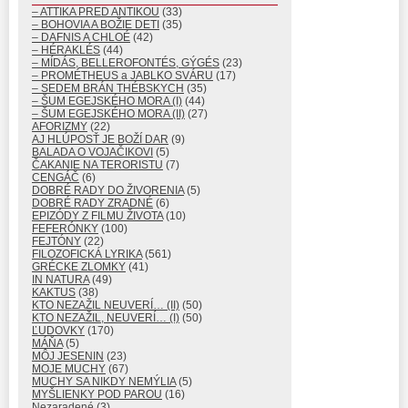
– ATTIKA PRED ANTIKOU
(33)
– BOHOVIA A BOŽIE DETI
(35)
– DAFNIS A CHLOÉ
(42)
– HÉRAKLÉS
(44)
– MÍDÁS, BELLEROFONTÉS, GÝGÉS
(23)
– PROMÉTHEUS a JABLKO SVÁRU
(17)
– SEDEM BRÁN THÉBSKYCH
(35)
– ŠUM EGEJSKÉHO MORA (I)
(44)
– ŠUM EGEJSKÉHO MORA (II)
(27)
AFORIZMY
(22)
AJ HLÚPOSŤ JE BOŽÍ DAR
(9)
BALADA O VOJAČIKOVI
(5)
ČAKANIE NA TERORISTU
(7)
CENGÁČ
(6)
DOBRÉ RADY DO ŽIVORENIA
(5)
DOBRÉ RADY ZRADNÉ
(6)
EPIZÓDY Z FILMU ŽIVOTA
(10)
FEFERÓNKY
(100)
FEJTÓNY
(22)
FILOZOFICKÁ LYRIKA
(561)
GRÉCKE ZLOMKY
(41)
IN NATURA
(49)
KAKTUS
(38)
KTO NEZAŽIL NEUVERÍ… (II)
(50)
KTO NEZAŽIL, NEUVERÍ… (I)
(50)
ĽUDOVKY
(170)
MÁŇA
(5)
MÔJ JESENIN
(23)
MOJE MUCHY
(67)
MUCHY SA NIKDY NEMÝLIA
(5)
MYŠLIENKY POD PAROU
(16)
Nezaradené
(3)