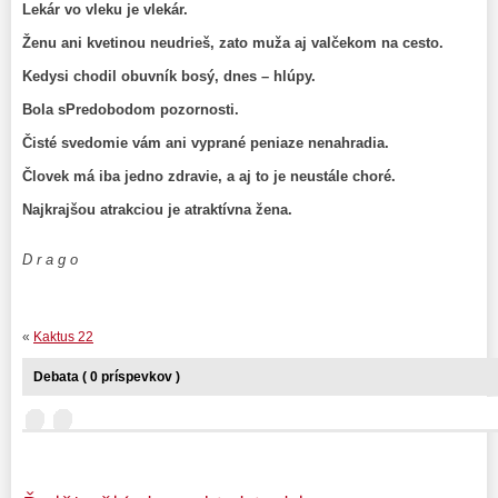
Lekár vo vleku je vlekár.
Ženu ani kvetinou neudrieš, zato muža aj valčekom na cesto.
Kedysi chodil obuvník bosý, dnes – hlúpy.
Bola sPredobodom pozornosti.
Čisté svedomie vám ani vyprané peniaze nenahradia.
Človek má iba jedno zdravie, a aj to je neustále choré.
Najkrajšou atrakciou je atraktívna žena.
D r a g o
«
Kaktus 22
Debata ( 0 príspevkov )