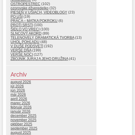
OSTROPESTREC
(102)
ozorovske džveredelko
(32)
PIESEŇ V UŠIACH, VIDEOBLOGY
(23)
PO UŠI
(19)
PRÁCA – MATKA POKROKU
(6)
PROTI SRSTI
(100)
ŠIDLO VO VRECI
(100)
SLNCOVÝ AKORD
(89)
TELENOVELY, DRAMATICKÁ TVORBA
(13)
UHOL POHĽADU
(48)
V DUŠE PODSVETÍ
(192)
VERŠE DŇA
(199)
VERŠE NOCI
(127)
ZBOJNÍK JURAJ A JEHO DRUŽINA
(41)
Archív
august 2026
júl 2026
jún 2026
máj 2026
apríl 2026
marec 2026
február 2026
január 2026
december 2025
november 2025
október 2025
september 2025
august 2025