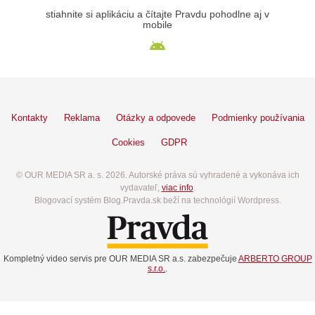
stiahnite si aplikáciu a čítajte Pravdu pohodlne aj v
mobile
Kontakty
Reklama
Otázky a odpovede
Podmienky používania
Cookies
GDPR
© OUR MEDIA SR a. s. 2026. Autorské práva sú vyhradené a vykonáva ich
vydavateľ,
viac info
.
Blogovací systém Blog.Pravda.sk beží na technológií Wordpress.
Kompletný video servis pre OUR MEDIA SR a.s. zabezpečuje
ARBERTO GROUP
s.r.o.
.