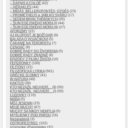
– DAFNIS A CHLOÉ
(42)
– HÉRAKLÉS
(44)
– MÍDÁS, BELLEROFONTÉS, GÝGÉS
(23)
– PROMÉTHEUS a JABLKO SVÁRU
(17)
– SEDEM BRÁN THÉBSKYCH
(35)
– ŠUM EGEJSKÉHO MORA (I)
(44)
– ŠUM EGEJSKÉHO MORA (II)
(27)
AFORIZMY
(22)
AJ HLÚPOSŤ JE BOŽÍ DAR
(9)
BALADA O VOJAČIKOVI
(5)
ČAKANIE NA TERORISTU
(7)
CENGÁČ
(6)
DOBRÉ RADY DO ŽIVORENIA
(5)
DOBRÉ RADY ZRADNÉ
(6)
EPIZÓDY Z FILMU ŽIVOTA
(10)
FEFERÓNKY
(100)
FEJTÓNY
(22)
FILOZOFICKÁ LYRIKA
(561)
GRÉCKE ZLOMKY
(41)
IN NATURA
(49)
KAKTUS
(38)
KTO NEZAŽIL NEUVERÍ… (II)
(50)
KTO NEZAŽIL, NEUVERÍ… (I)
(50)
ĽUDOVKY
(170)
MÁŇA
(5)
MÔJ JESENIN
(23)
MOJE MUCHY
(67)
MUCHY SA NIKDY NEMÝLIA
(5)
MYŠLIENKY POD PAROU
(16)
Nezaradené
(3)
OSTROPESTREC
(102)
ozorovske džveredelko
(32)