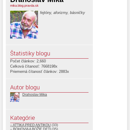
mika.blog.pravda.sk
fejtóny, aforizmy, básničky
Štatistiky blogu
Počet článkov: 2,660
Celková čítanosť: 7668198x
Priemerná čítanosť článkov: 2883x
Autor blogu
Drahoslav Mika
Kategórie
– ATTIKA PRED ANTIKOU
(33)
– BOHOVIA A BOŽIE DETI
(35)