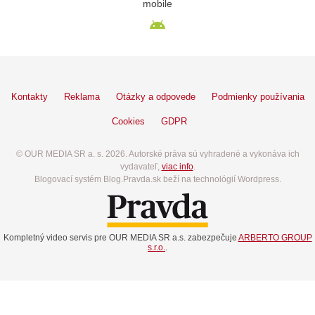
mobile
Kontakty
Reklama
Otázky a odpovede
Podmienky používania
Cookies
GDPR
© OUR MEDIA SR a. s. 2026. Autorské práva sú vyhradené a vykonáva ich
vydavateľ,
viac info
.
Blogovací systém Blog.Pravda.sk beží na technológií Wordpress.
Kompletný video servis pre OUR MEDIA SR a.s. zabezpečuje
ARBERTO GROUP
s.r.o.
.