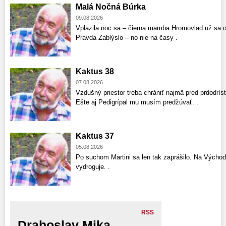
Malá Nočná Búrka
09.08.2026
Vplazila noc sa – čierna mamba Hromovlad už sa o
Pravda Zablýslo – no nie na časy .
Kaktus 38
07.08.2026
Vzdušný priestor treba chrániť najmä pred prdodríst
Ešte aj Pedigrípal mu musím predžúvať. .
Kaktus 37
05.08.2026
Po suchom Martini sa len tak zaprášilo. Na Východ
vydroguje. .
RSS
Drahoslav Mika