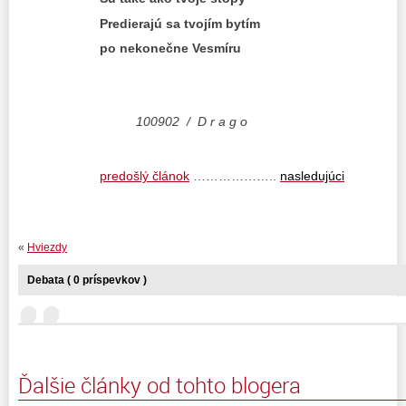
Predierajú sa tvojím bytím
po nekonečne Vesmíru
100902 / D r a g o
predošlý článok
………………..
nasledujúci
«
Hviezdy
Debata ( 0 príspevkov )
Ďalšie články od tohto blogera