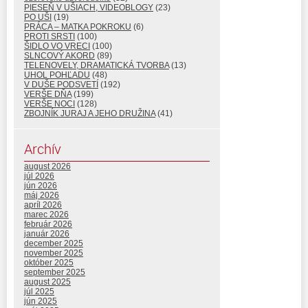
PIESEŇ V UŠIACH, VIDEOBLOGY
(23)
PO UŠI
(19)
PRÁCA – MATKA POKROKU
(6)
PROTI SRSTI
(100)
ŠIDLO VO VRECI
(100)
SLNCOVÝ AKORD
(89)
TELENOVELY, DRAMATICKÁ TVORBA
(13)
UHOL POHĽADU
(48)
V DUŠE PODSVETÍ
(192)
VERŠE DŇA
(199)
VERŠE NOCI
(128)
ZBOJNÍK JURAJ A JEHO DRUŽINA
(41)
Archív
august 2026
júl 2026
jún 2026
máj 2026
apríl 2026
marec 2026
február 2026
január 2026
december 2025
november 2025
október 2025
september 2025
august 2025
júl 2025
jún 2025