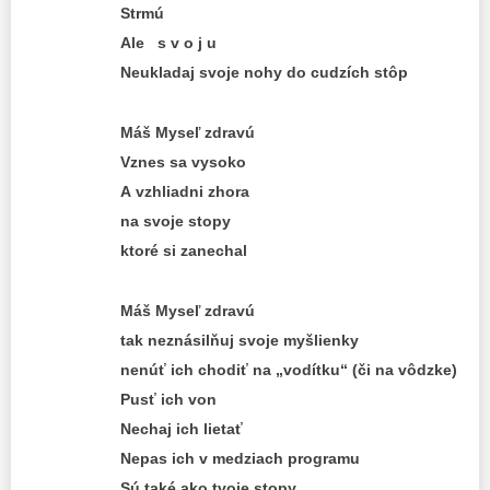
Strmú
Ale s v o j u
Neukladaj svoje nohy do cudzích stôp
Máš Myseľ zdravú
Vznes sa vysoko
A vzhliadni zhora
na svoje stopy
ktoré si zanechal
Máš Myseľ zdravú
tak neznásilňuj svoje myšlienky
nenúť ich chodiť na „vodítku“ (či na vôdzke)
Pusť ich von
Nechaj ich lietať
Nepas ich v medziach programu
Sú také ako tvoje stopy