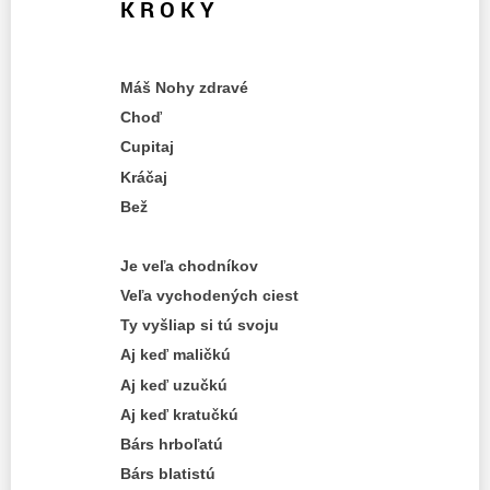
K R O K Y
Máš Nohy zdravé
Choď
Cupitaj
Kráčaj
Bež
Je veľa chodníkov
Veľa vychodených ciest
Ty vyšliap si tú svoju
Aj keď maličkú
Aj keď uzučkú
Aj keď kratučkú
Bárs hrboľatú
Bárs blatistú