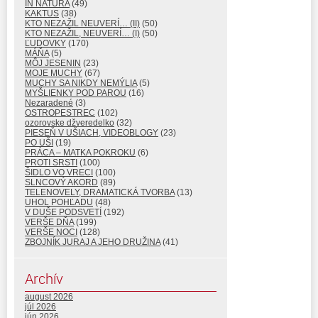
IN NATURA
(49)
KAKTUS
(38)
KTO NEZAŽIL NEUVERÍ… (II)
(50)
KTO NEZAŽIL, NEUVERÍ… (I)
(50)
ĽUDOVKY
(170)
MÁŇA
(5)
MÔJ JESENIN
(23)
MOJE MUCHY
(67)
MUCHY SA NIKDY NEMÝLIA
(5)
MYŠLIENKY POD PAROU
(16)
Nezaradené
(3)
OSTROPESTREC
(102)
ozorovske džveredelko
(32)
PIESEŇ V UŠIACH, VIDEOBLOGY
(23)
PO UŠI
(19)
PRÁCA – MATKA POKROKU
(6)
PROTI SRSTI
(100)
ŠIDLO VO VRECI
(100)
SLNCOVÝ AKORD
(89)
TELENOVELY, DRAMATICKÁ TVORBA
(13)
UHOL POHĽADU
(48)
V DUŠE PODSVETÍ
(192)
VERŠE DŇA
(199)
VERŠE NOCI
(128)
ZBOJNÍK JURAJ A JEHO DRUŽINA
(41)
Archív
august 2026
júl 2026
jún 2026