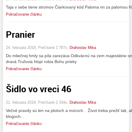
Taja v sebe tiene stromov Čiarkovaný kód Paloma mi za palomou K
Pokračovanie článku
Pranier
24. februára 2018, Prečítané 2 787x,
Drahoslav Mika
Do mliečnej hmly sa píla zarezáva Odkväcnú na zem majestátne sm
dravá Truľovia hlúpi robia Bohu prieky
Pokračovanie článku
Šidlo vo vreci 46
21. februára 2018, Prečítané 2 334x,
Drahoslav Mika
Večné pravdy sú len na plotoch a múroch. . Život treba prežiť tak, a
blogoch. .
Pokračovanie článku