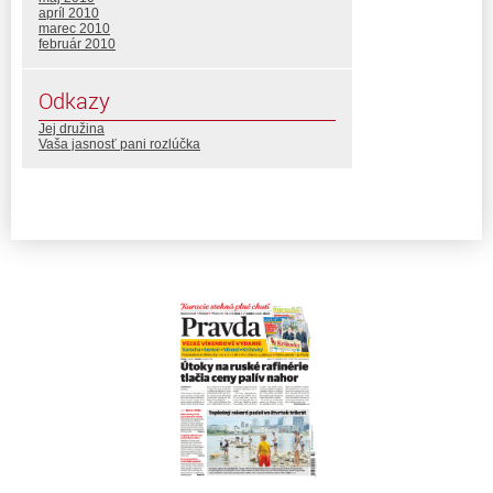
apríl 2010
marec 2010
február 2010
Odkazy
Jej družina
Vaša jasnosť pani rozlúčka