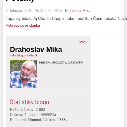
3. februára 2018, Prečítané 2 815x,
Drahoslav Mika
Topánky tuláka Aj Charlie Chaplin také nosil Boh Času nečaká N
Pokračovanie článku
RSS
Drahoslav Mika
mika.blog.pravda.sk
fejtóny, aforizmy, básničky
Štatistiky blogu
Počet článkov: 2,660
Celková čítanosť: 7668621x
Priemerná čítanosť článkov: 2883x