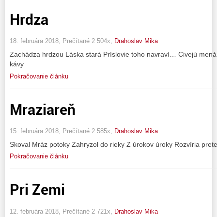
Hrdza
18. februára 2018, Prečítané 2 504x,
Drahoslav Mika
Zachádza hrdzou Láska stará Príslovie toho navraví… Civejú mená
kávy
Pokračovanie článku
Mraziareň
15. februára 2018, Prečítané 2 585x,
Drahoslav Mika
Skoval Mráz potoky Zahryzol do rieky Z úrokov úroky Rozvíria pret
Pokračovanie článku
Pri Zemi
12. februára 2018, Prečítané 2 721x,
Drahoslav Mika