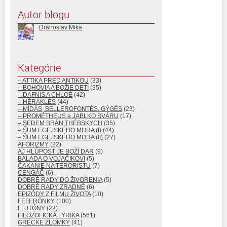
Autor blogu
Drahoslav Mika
Kategórie
– ATTIKA PRED ANTIKOU
(33)
– BOHOVIA A BOŽIE DETI
(35)
– DAFNIS A CHLOÉ
(42)
– HÉRAKLÉS
(44)
– MÍDÁS, BELLEROFONTÉS, GÝGÉS
(23)
– PROMÉTHEUS a JABLKO SVÁRU
(17)
– SEDEM BRÁN THÉBSKYCH
(35)
– ŠUM EGEJSKÉHO MORA (I)
(44)
– ŠUM EGEJSKÉHO MORA (II)
(27)
AFORIZMY
(22)
AJ HLÚPOSŤ JE BOŽÍ DAR
(9)
BALADA O VOJAČIKOVI
(5)
ČAKANIE NA TERORISTU
(7)
CENGÁČ
(6)
DOBRÉ RADY DO ŽIVORENIA
(5)
DOBRÉ RADY ZRADNÉ
(6)
EPIZÓDY Z FILMU ŽIVOTA
(10)
FEFERÓNKY
(100)
FEJTÓNY
(22)
FILOZOFICKÁ LYRIKA
(561)
GRÉCKE ZLOMKY
(41)