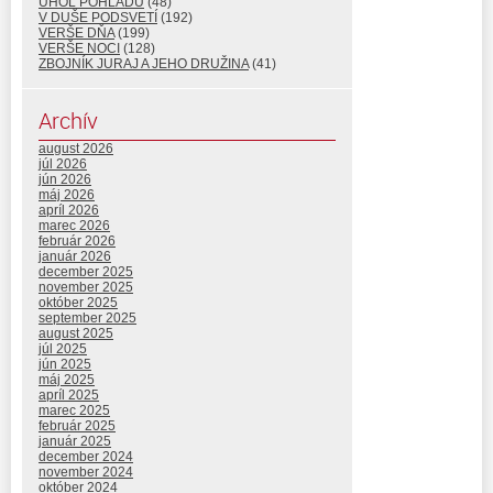
UHOL POHĽADU
(48)
V DUŠE PODSVETÍ
(192)
VERŠE DŇA
(199)
VERŠE NOCI
(128)
ZBOJNÍK JURAJ A JEHO DRUŽINA
(41)
Archív
august 2026
júl 2026
jún 2026
máj 2026
apríl 2026
marec 2026
február 2026
január 2026
december 2025
november 2025
október 2025
september 2025
august 2025
júl 2025
jún 2025
máj 2025
apríl 2025
marec 2025
február 2025
január 2025
december 2024
november 2024
október 2024