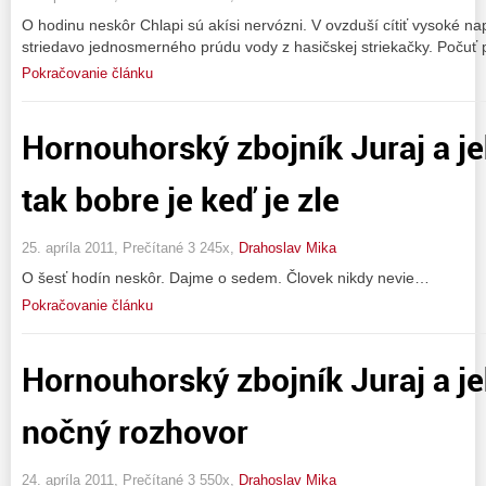
O hodinu neskôr Chlapi sú akísi nervózni. V ovzduší cítiť vysoké na
striedavo jednosmerného prúdu vody z hasičskej striekačky. Počuť pr
Pokračovanie článku
Hornouhorský zbojník Juraj a j
tak bobre je keď je zle
25. apríla 2011, Prečítané 3 245x,
Drahoslav Mika
O šesť hodín neskôr. Dajme o sedem. Človek nikdy nevie…
Pokračovanie článku
Hornouhorský zbojník Juraj a j
nočný rozhovor
24. apríla 2011, Prečítané 3 550x,
Drahoslav Mika