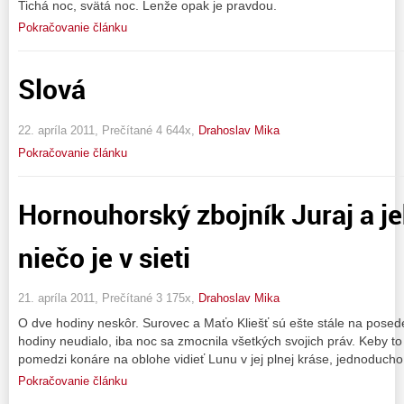
Tichá noc, svätá noc. Lenže opak je pravdou.
Pokračovanie článku
Slová
22. apríla 2011, Prečítané 4 644x,
Drahoslav Mika
Pokračovanie článku
Hornouhorský zbojník Juraj a j
niečo je v sieti
21. apríla 2011, Prečítané 3 175x,
Drahoslav Mika
O dve hodiny neskôr. Surovec a Maťo Kliešť sú ešte stále na posed
hodiny neudialo, iba noc sa zmocnila všetkých svojich práv. Keby to čí
pomedzi konáre na oblohe vidieť Lunu v jej plnej kráse, jednoducho
Pokračovanie článku