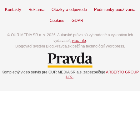
Kontakty
Reklama
Otázky a odpovede
Podmienky používania
Cookies
GDPR
© OUR MEDIA SR a. s. 2026. Autorské práva sú vyhradené a vykonáva ich
vydavateľ,
viac info
.
Blogovací systém Blog.Pravda.sk beží na technológií Wordpress.
Kompletný video servis pre OUR MEDIA SR a.s. zabezpečuje
ARBERTO GROUP
s.r.o.
.