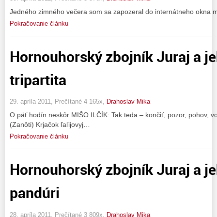
Jedného zimného večera som sa zapozeral do internátneho okna mo
Pokračovanie článku
Hornouhorský zbojník Juraj a j
tripartita
29. apríla 2011, Prečítané 4 165x,
Drahoslav Mika
O päť hodín neskôr MIŠO ILČÍK: Tak teda – končiť, pozor, pohov, 
(Zanôti) Krjačok ľaľijovyj…
Pokračovanie článku
Hornouhorský zbojník Juraj a j
pandúri
28. apríla 2011, Prečítané 3 809x,
Drahoslav Mika