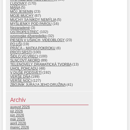
ĽUDOVKY
(170)
MÁŇA
(5)
MÔJ JESENIN
(23)
MOJE MUCHY
(67)
MUCHY SA NIKDY NEMÝLIA
(5)
MYŠLIENKY POD PAROU
(16)
Nezaradené
(3)
OSTROPESTREC
(102)
ozorovske džveredelko
(32)
PIESEŇ V UŠIACH, VIDEOBLOGY
(23)
PO UŠI
(19)
PRÁCA – MATKA POKROKU
(6)
PROTI SRSTI
(100)
ŠIDLO VO VRECI
(100)
SLNCOVÝ AKORD
(89)
TELENOVELY, DRAMATICKÁ TVORBA
(13)
UHOL POHĽADU
(48)
V DUŠE PODSVETÍ
(192)
VERŠE DŇA
(199)
VERŠE NOCI
(127)
ZBOJNÍK JURAJ A JEHO DRUŽINA
(41)
Archív
august 2026
júl 2026
jún 2026
máj 2026
apríl 2026
marec 2026