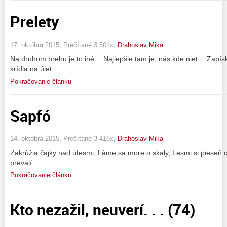
Prelety
17. októbra 2015, Prečítané 3 501x,
Drahoslav Mika
Na druhom brehu je to iné… Najlepšie tam je, nás kde niet… Zapíska
krídla na úlet: .
Pokračovanie článku
Sapfó
14. októbra 2015, Prečítané 3 416x,
Drahoslav Mika
Zakrúžia čajky nad útesmi, Láme sa more o skaly, Lesmi si pieseň c
prevalí. .
Pokračovanie článku
Kto nezažil, neuverí. . . (74)