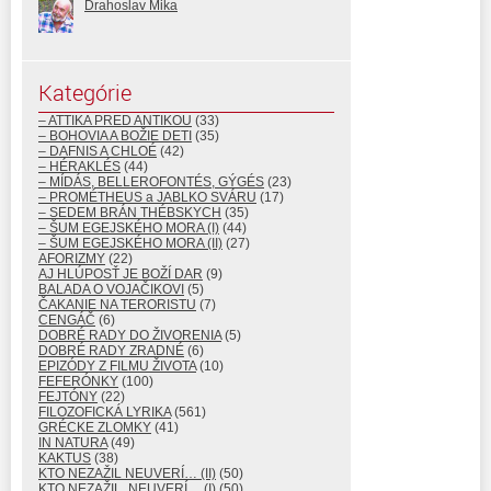
Drahoslav Mika
Kategórie
– ATTIKA PRED ANTIKOU
(33)
– BOHOVIA A BOŽIE DETI
(35)
– DAFNIS A CHLOÉ
(42)
– HÉRAKLÉS
(44)
– MÍDÁS, BELLEROFONTÉS, GÝGÉS
(23)
– PROMÉTHEUS a JABLKO SVÁRU
(17)
– SEDEM BRÁN THÉBSKYCH
(35)
– ŠUM EGEJSKÉHO MORA (I)
(44)
– ŠUM EGEJSKÉHO MORA (II)
(27)
AFORIZMY
(22)
AJ HLÚPOSŤ JE BOŽÍ DAR
(9)
BALADA O VOJAČIKOVI
(5)
ČAKANIE NA TERORISTU
(7)
CENGÁČ
(6)
DOBRÉ RADY DO ŽIVORENIA
(5)
DOBRÉ RADY ZRADNÉ
(6)
EPIZÓDY Z FILMU ŽIVOTA
(10)
FEFERÓNKY
(100)
FEJTÓNY
(22)
FILOZOFICKÁ LYRIKA
(561)
GRÉCKE ZLOMKY
(41)
IN NATURA
(49)
KAKTUS
(38)
KTO NEZAŽIL NEUVERÍ… (II)
(50)
KTO NEZAŽIL, NEUVERÍ… (I)
(50)