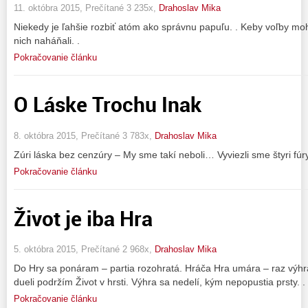
11. októbra 2015, Prečítané 3 235x,
Drahoslav Mika
Niekedy je ľahšie rozbiť atóm ako správnu papuľu. . Keby voľby moh
nich naháňali. .
Pokračovanie článku
O Láske Trochu Inak
8. októbra 2015, Prečítané 3 783x,
Drahoslav Mika
Zúri láska bez cenzúry – My sme takí neboli… Vyviezli sme štyri fúry, 
Pokračovanie článku
Život je iba Hra
5. októbra 2015, Prečítané 2 968x,
Drahoslav Mika
Do Hry sa ponáram – partia rozohratá. Hráča Hra umára – raz výhr
dueli podržím Život v hrsti. Výhra sa nedelí, kým nepopustia prsty. .
Pokračovanie článku