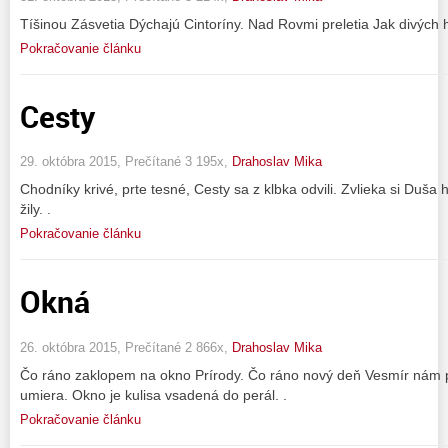
Tíšinou Zásvetia Dýchajú Cintoríny. Nad Rovmi preletia Jak divých hu
Pokračovanie článku
Cesty
29. októbra 2015, Prečítané 3 195x,
Drahoslav Mika
Chodníky krivé, prte tesné, Cesty sa z klbka odvili. Zvlieka si Duša
žily. .
Pokračovanie článku
Okná
26. októbra 2015, Prečítané 2 866x,
Drahoslav Mika
Čo ráno zaklopem na okno Prírody. Čo ráno nový deň Vesmír nám p
umiera. Okno je kulisa vsadená do perál. .
Pokračovanie článku