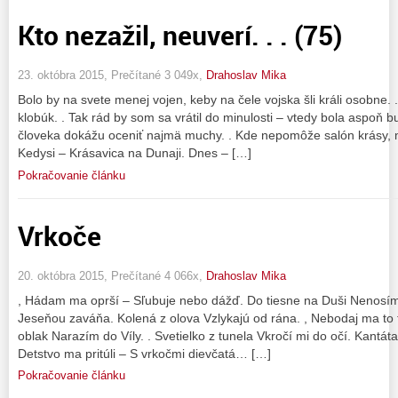
Kto nezažil, neuverí. . . (75)
23. októbra 2015, Prečítané 3 049x,
Drahoslav Mika
Bolo by na svete menej vojen, keby na čele vojska šli králi osobne. .
klobúk. . Tak rád by som sa vrátil do minulosti – vtedy bola aspoň b
človeka dokážu oceniť najmä muchy. . Kde nepomôže salón krásy, m
Kedysi – Krásavica na Dunaji. Dnes – […]
Pokračovanie článku
Vrkoče
20. októbra 2015, Prečítané 4 066x,
Drahoslav Mika
, Hádam ma oprší – Sľubuje nebo dážď. Do tiesne na Duši Nenosím p
Jeseňou zaváňa. Kolená z olova Vzlykajú od rána. , Nebodaj ma to t
oblak Narazím do Víly. . Svetielko z tunela Vkročí mi do očí. Kantát
Detstvo ma pritúli – S vrkočmi dievčatá… […]
Pokračovanie článku