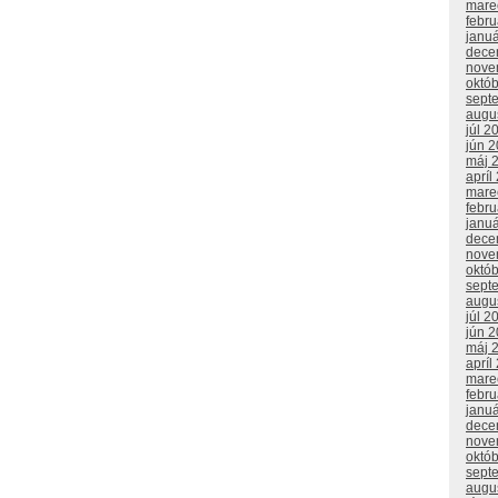
mare
febr
janu
dece
nove
októ
sept
augu
júl 2
jún 
máj 
apríl
mare
febr
janu
dece
nove
októ
sept
augu
júl 2
jún 
máj 
apríl
mare
febr
janu
dece
nove
októ
sept
augu