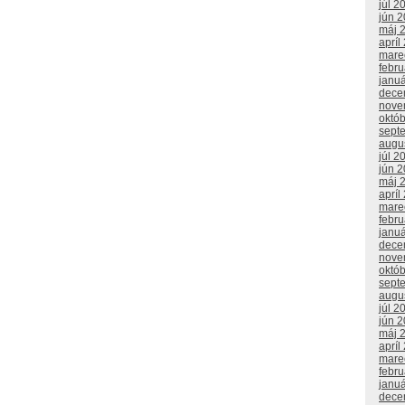
júl 2
jún 
máj 
apríl
mare
febr
janu
dece
nove
októ
sept
augu
júl 2
jún 
máj 
apríl
mare
febr
janu
dece
nove
októ
sept
augu
júl 2
jún 
máj 
apríl
mare
febr
janu
dece