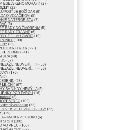
M EGEJSKÉHO MORA (II)
(27)
RIZMY
(22)
LÚPOSŤ JE BOŽÍ DAR
(9)
DA O VOJAČIKOVI
(5)
NIE NA TERORISTU
(7)
GÁČ
(6)
RÉ RADY DO ŽIVORENIA
(5)
RÉ RADY ZRADNÉ
(6)
ÓDY Z FILMU ŽIVOTA
(10)
ERÓNKY
(100)
TÓNY
(22)
ZOFICKÁ LYRIKA
(561)
CKE ZLOMKY
(41)
ATURA
(49)
TUS
(37)
NEZAŽIL NEUVERÍ… (II)
(50)
NEZAŽIL, NEUVERÍ… (I)
(50)
OVKY
(170)
A
(5)
JESENIN
(23)
E MUCHY
(67)
Y SA NIKDY NEMÝLIA
(5)
LIENKY POD PAROU
(16)
radené
(3)
ROPESTREC
(102)
ovske džveredelko
(32)
EŇ V UŠIACH, VIDEOBLOGY
(23)
ŠI
(19)
CA – MATKA POKROKU
(6)
I SRSTI
(100)
O VO VRECI
(100)
COVÝ AKORD
(89)