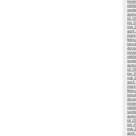
nove
októ
sept
augu
júl 2
jún 
máj 
apríl
mare
febr
janu
dece
nove
októ
sept
augu
júl 2
jún 
máj 
apríl
mare
febr
janu
dece
nove
októ
sept
augu
júl 2
jún 
máj 
apríl