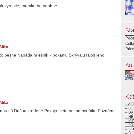
nak vyrastie, mamka ho neohne .
Šta
Poče
Celk
 Mika
Prie
ko besné Nabáda hriešnik k pokániu Skrývajú faloš jeho
Aut
Kat
 Mika
– AT
– BO
ednou sú Dušou zrodené Pokoja nieto ani na minútku Poznáme
– DA
– H
– MÍ
– P
– S
– ŠU