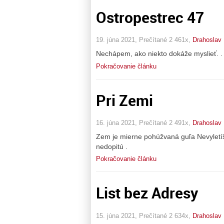
Ostropestrec 47
19. júna 2021, Prečítané 2 461x,
Drahoslav
Nechápem, ako niekto dokáže myslieť. . 
Pokračovanie článku
Pri Zemi
16. júna 2021, Prečítané 2 491x,
Drahoslav
Zem je mierne pohúžvaná guľa Nevyletíš l
nedopitú .
Pokračovanie článku
List bez Adresy
15. júna 2021, Prečítané 2 634x,
Drahoslav