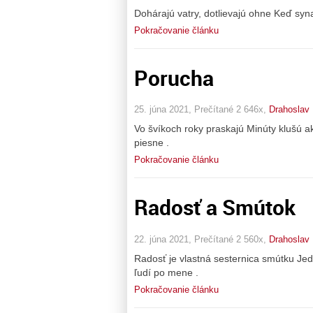
Dohárajú vatry, dotlievajú ohne Keď sy
Pokračovanie článku
Porucha
25. júna 2021, Prečítané 2 646x,
Drahoslav
Vo švíkoch roky praskajú Minúty klušú a
piesne .
Pokračovanie článku
Radosť a Smútok
22. júna 2021, Prečítané 2 560x,
Drahoslav
Radosť je vlastná sesternica smútku J
ľudí po mene .
Pokračovanie článku