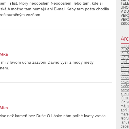
Píšem Ti list, ktorý neodošlem Neodošlem, lebo tam, kde si
TEL
UHO
onská A možno tam nemajú ani E-mail Keby tam pošta chodila
V DU
e reštauračným vozňom .
VER
VER
ZBOJ
Arc
augu
júl 2
jún 
 Mika
máj 
apríl
 mi v ľavom uchu zazvoní Dávno vyšli z módy metly
mare
nem. .
febr
janu
dece
nove
októ
sept
augu
júl 2
jún 
máj 
 Mika
apríl
mare
 viac než kameň bez Duše O Láske nám poľné kvety vravia
febr
janu
dece