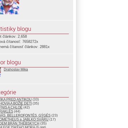
tistiky blogu
t článkov: 2,658
ová čítanosť: 7658272x
merná čítanosť článkov: 2881x
or blogu
Drahoslav Mika
egórie
TIKA PRED ANTIKOU
(33)
HOVIA A BOŽIE DETI
(35)
FNIS A CHLOÉ
(42)
ÉRAKLÉS
(44)
DÁS, BELLEROFONTÉS, GÝGÉS
(23)
ROMÉTHEUS a JABLKO SVÁRU
(17)
EDEM BRÁN THÉBSKYCH
(35)
M EGEJSKÉHO MORA (I)
(44)