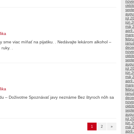
nove
októ
sept
augu
júl 2
jún 
máj 
apríl
Mika
mare
febr
y sme viac míňať na pijatiku. . Nedávajte lekárom alkohol –
janu
ruky. .
dece
nove
októ
sept
augu
júl 2
jún 
máj 
apríl
mare
Mika
febr
janu
du – Doživotne Spoznávať javy neznáme Bez štyroch nôh sa
dece
nove
októ
sept
augu
júl 2
jún 
1
2
»
máj 
apríl