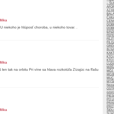
– ŠU
AFO
AJ H
BALA
ČAKA
 Mika
CEN
DOB
U niekoho je hlúposť choroba, u niekoho tovar. .
DOB
EPIZ
FEF
FEJ
FILO
GRÉ
IN N
KAK
KTO 
KTO 
 Mika
ĽUD
MÁŇ
en tak na orbitu Pri víne sa hlava rozkotúľa Zízajúc na fľašu
MÔJ 
MOJ
MUCH
MYŠ
Neza
OST
ozor
PIES
PO U
PRÁ
PROT
 Mika
ŠIDL
SLN