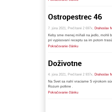
Ostropestrec 46
7. júna 2021, Prečítané 2 697x,
Drahoslav 
Keby sme menej míňali na jedlo, mohli b
pri vypisovaní receptu sa im potom trasú 
Pokračovanie článku
Doživotne
4. júna 2021, Prečítané 2 937x,
Drahoslav 
Na Svet sa nahí vraciame S výrokom sú
Rozum potkne .
Pokračovanie článku