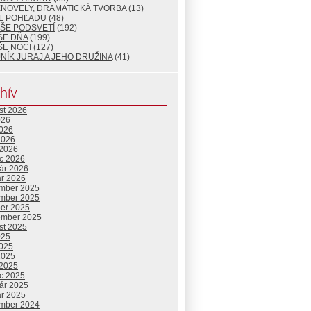
ENOVELY, DRAMATICKÁ TVORBA
(13)
L POHĽADU
(48)
ŠE PODSVETÍ
(192)
ŠE DŇA
(199)
ŠE NOCI
(127)
NÍK JURAJ A JEHO DRUŽINA
(41)
hív
st 2026
026
2026
2026
 2026
c 2026
uár 2026
ár 2026
mber 2025
mber 2025
ber 2025
ember 2025
st 2025
025
2025
2025
 2025
c 2025
uár 2025
ár 2025
mber 2024