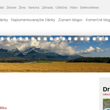
tail
Zdravie
Žena
Varecha
Záhrada
Užitočná
Video
DefenceNews
lánky
Najkomentovanejšie články
Zoznam blogov
Komerčné blog
Dr
mika.
 Mika