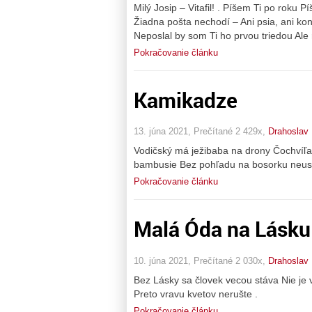
Milý Josip – Vitafil! . Píšem Ti po roku 
Žiadna pošta nechodí – Ani psia, ani k
Neposlal by som Ti ho prvou triedou Al
Pokračovanie článku
Kamikadze
13. júna 2021, Prečítané 2 429x,
Drahoslav
Vodičský má ježibaba na drony Čochvíľa
bambusie Bez pohľadu na bosorku neus
Pokračovanie článku
Malá Óda na Lásku
10. júna 2021, Prečítané 2 030x,
Drahoslav
Bez Lásky sa človek vecou stáva Nie je
Preto vravu kvetov nerušte .
Pokračovanie článku