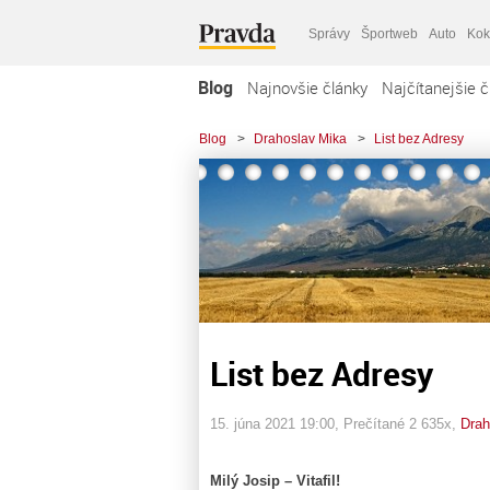
Správy
Športweb
Auto
Kok
Blog
Najnovšie články
Najčítanejšie č
Blog
>
Drahoslav Mika
>
List bez Adresy
List bez Adresy
15. júna 2021 19:00
, Prečítané 2 635x,
Drah
Milý Josip – Vitafil!