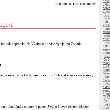
nove
Celá debata
|
RSS tejto debaty
októ
sept
augu
júl 2
jún 
máj 
logera
apríl
mare
febr
janu
dece
nove
 len tak zaprášilo. Na Východe sa viac vypije, za Západe
októ
sept
augu
júl 2
jún 
máj 
a
apríl
mare
febr
ha na mňa zhora Do úmoru mora morí Schoval som sa do komory .
janu
dece
nove
októ
sept
augu
júl 2
jún 
máj 
 so sebou Ľudia sa kamsi podeli Živý je človek nielen chlebom
apríl