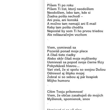
.
Píšem Ti po roku
Píšem Ti list, ktorý neodošlem
Neodošlem, lebo tam, kde si
Žiadna pošta nechodí –
Ani psia, ani konská
A možno tam nemajú ani E-mail
Keby tam pošta chodila
Neposlal by som Ti ho prvou triedou
Ale reštauračným vozňom
.
Viem, usmievaš sa
Pozeráš ponad moje plece
A čítaš tieto riadky
Alebo skôr čítaš moje myšlienky
Usmievaš sa popod svoje čierne fňzy
Pokyvkávaš hlavou…
Vari vieš, že si spolu so svojou Dušou
Odniesol aj štipku mojej
Zobral si so sebou aj pár kvapiek
Môjho humoru
.
Cítim Tvoju prítomnosť
Viem, že občas zasahuješ do mojich
Myšlenok, spomienok, snov
.