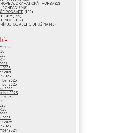
ENOVELY, DRAMATICKÁ TVORBA
(13)
L POHĽADU
(48)
ŠE PODSVETÍ
(192)
ŠE DŇA
(199)
ŠE NOCI
(127)
NÍK JURAJ A JEHO DRUŽINA
(41)
hív
st 2026
026
2026
2026
 2026
c 2026
uár 2026
ár 2026
mber 2025
mber 2025
ber 2025
ember 2025
st 2025
025
2025
2025
 2025
c 2025
uár 2025
ár 2025
mber 2024