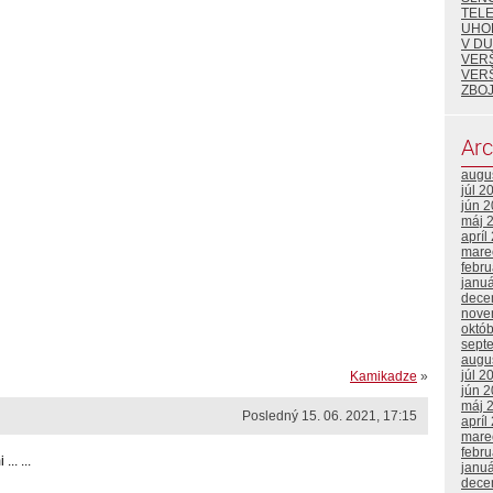
TEL
UHO
V DU
VER
VER
ZBOJ
Arc
augu
júl 2
jún 
máj 
apríl
mare
febr
janu
dece
nove
októ
sept
augu
júl 2
Kamikadze
»
jún 
máj 
Posledný 15. 06. 2021, 17:15
apríl
mare
febr
.. ...
janu
dece