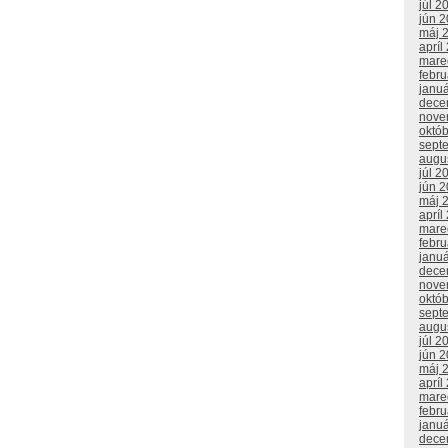
júl 2
jún 
máj 
apríl
mare
febr
janu
dece
nove
októ
sept
augu
júl 2
jún 
máj 
apríl
mare
febr
janu
dece
nove
októ
sept
augu
júl 2
jún 
máj 
apríl
mare
febr
janu
dece