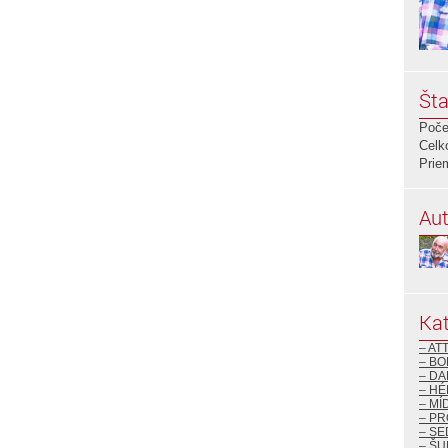
Šta
Poče
Celk
Prie
Aut
Kat
– AT
– BO
– DA
– H
– MÍ
– P
– S
– ŠU