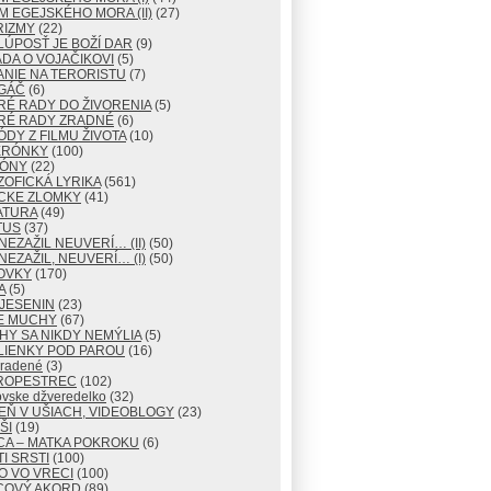
M EGEJSKÉHO MORA (II)
(27)
RIZMY
(22)
LÚPOSŤ JE BOŽÍ DAR
(9)
DA O VOJAČIKOVI
(5)
NIE NA TERORISTU
(7)
GÁČ
(6)
RÉ RADY DO ŽIVORENIA
(5)
RÉ RADY ZRADNÉ
(6)
ÓDY Z FILMU ŽIVOTA
(10)
ERÓNKY
(100)
TÓNY
(22)
ZOFICKÁ LYRIKA
(561)
CKE ZLOMKY
(41)
ATURA
(49)
TUS
(37)
NEZAŽIL NEUVERÍ… (II)
(50)
NEZAŽIL, NEUVERÍ… (I)
(50)
OVKY
(170)
A
(5)
JESENIN
(23)
E MUCHY
(67)
Y SA NIKDY NEMÝLIA
(5)
LIENKY POD PAROU
(16)
radené
(3)
ROPESTREC
(102)
ovske džveredelko
(32)
EŇ V UŠIACH, VIDEOBLOGY
(23)
ŠI
(19)
CA – MATKA POKROKU
(6)
I SRSTI
(100)
O VO VRECI
(100)
COVÝ AKORD
(89)