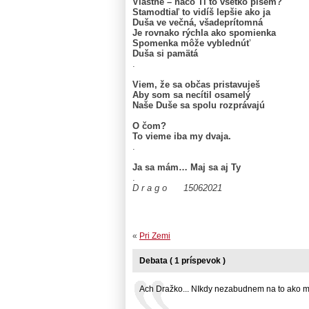
Vlastne – načo Ti to všetko píšem?
Stamodtiaľ to vidíš lepšie ako ja
Duša ve večná, všadeprítomná
Je rovnako rýchla ako spomienka
Spomenka môže vyblednúť
Duša si pamätá
.
Viem, že sa občas pristavuješ
Aby som sa necítil osamelý
Naše Duše sa spolu rozprávajú
O čom?
To vieme iba my dvaja.
.
Ja sa mám… Maj sa aj Ty
.
D r a g o 15062021
«
Pri Zemi
Debata ( 1 príspevok )
Ach Dražko... NIkdy nezabudnem na to ako mi .