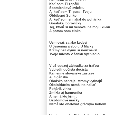
Usmieval si sa už ráno
Keď som Ti zapálil
Spomienkovú sviečku
Aj keď som Ti pustil Tvoju
Obľúbenú Suliko
Aj keď som si nalial do pohárika
Goralskej borovičky
Tej, ktorú si mi venoval na moju 70-ku
A potom som cinkol
.
Usmievaš sa ako kedysi
U Jesenina alebo u U Majky
Krčmy bez dymu si neuznával
Tvoje miesto v šenku vychladlo
.
V už cudzej záhradke za traťou
Vybledli dočista dočista
Kamenné slovanské zástavy
Aj cigánska
Ohnisko nehreje, stromy vytínajú
Okoloidúcim nemá kto naliať
Pohárik vínka
Zmĺkla aj harmonika
A nemá kto kŕmiť
Bezdomové mačky
Nemá kto obetovať gréckym bohom
.