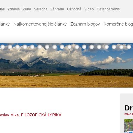
tail
Zdravie
Žena
Varecha
Záhrada
Užitočná
Video
DefenceNews
lánky
Najkomentovanejšie články
Zoznam blogov
Komerčné blog
Dr
mika.
oslav Mika
,
FILOZOFICKÁ LYRIKA