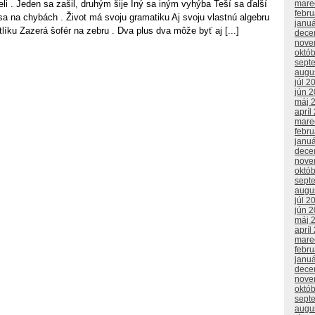
eli . Jeden sa zašil, druhým šije Iný sa iným vyhýba Teší sa ďalší
mare
febr
sa na chybách . Život má svoju gramatiku Aj svoju vlastnú algebru
janu
líku Zazerá šofér na zebru . Dva plus dva môže byť aj [...]
dece
nove
októ
sept
augu
júl 2
jún 
máj 
apríl
mare
febr
janu
dece
nove
októ
sept
augu
júl 2
jún 
máj 
apríl
mare
febr
janu
dece
nove
októ
sept
augu