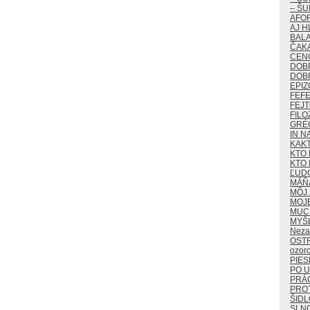
– ŠU
AFO
AJ H
BALA
ČAKA
CEN
DOB
DOB
EPIZ
FEF
FEJ
FILO
GRÉ
IN N
KAK
KTO 
KTO 
ĽUD
MÁŇ
MÔJ 
MOJ
MUCH
MYŠ
Neza
OST
ozor
PIES
PO U
PRÁ
PROT
ŠIDL
SLN