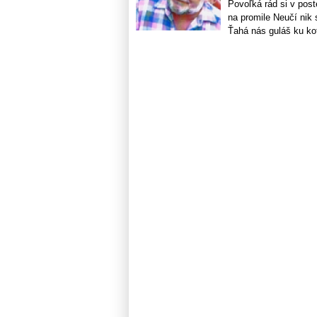
Povoľká rád si v post
na promile Neučí nik 
Ťahá nás guláš ku kot