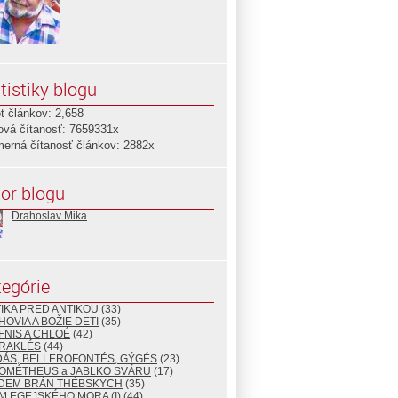
tistiky blogu
t článkov: 2,658
ová čítanosť: 7659331x
merná čítanosť článkov: 2882x
or blogu
Drahoslav Mika
egórie
TIKA PRED ANTIKOU
(33)
HOVIA A BOŽIE DETI
(35)
FNIS A CHLOÉ
(42)
ÉRAKLÉS
(44)
DÁS, BELLEROFONTÉS, GÝGÉS
(23)
ROMÉTHEUS a JABLKO SVÁRU
(17)
EDEM BRÁN THÉBSKYCH
(35)
M EGEJSKÉHO MORA (I)
(44)