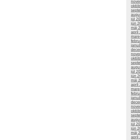
nove
októ
sept
augu
júl 2
jún 
máj 
apríl
mare
febr
janu
dece
nove
októ
sept
augu
júl 2
jún 
máj 
apríl
mare
febr
janu
dece
nove
októ
sept
augu
júl 2
jún 
máj 
apríl