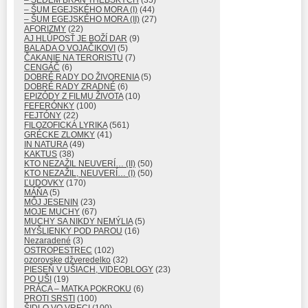
– SEDEM BRÁN THÉBSKYCH
(35)
– ŠUM EGEJSKÉHO MORA (I)
(44)
– ŠUM EGEJSKÉHO MORA (II)
(27)
AFORIZMY
(22)
AJ HLÚPOSŤ JE BOŽÍ DAR
(9)
BALADA O VOJAČIKOVI
(5)
ČAKANIE NA TERORISTU
(7)
CENGÁČ
(6)
DOBRÉ RADY DO ŽIVORENIA
(5)
DOBRÉ RADY ZRADNÉ
(6)
EPIZÓDY Z FILMU ŽIVOTA
(10)
FEFERÓNKY
(100)
FEJTÓNY
(22)
FILOZOFICKÁ LYRIKA
(561)
GRÉCKE ZLOMKY
(41)
IN NATURA
(49)
KAKTUS
(38)
KTO NEZAŽIL NEUVERÍ… (II)
(50)
KTO NEZAŽIL, NEUVERÍ… (I)
(50)
ĽUDOVKY
(170)
MÁŇA
(5)
MÔJ JESENIN
(23)
MOJE MUCHY
(67)
MUCHY SA NIKDY NEMÝLIA
(5)
MYŠLIENKY POD PAROU
(16)
Nezaradené
(3)
OSTROPESTREC
(102)
ozorovske džveredelko
(32)
PIESEŇ V UŠIACH, VIDEOBLOGY
(23)
PO UŠI
(19)
PRÁCA – MATKA POKROKU
(6)
PROTI SRSTI
(100)