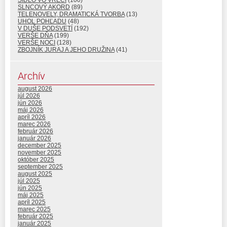
ŠIDLO VO VRECI
(100)
SLNCOVÝ AKORD
(89)
TELENOVELY, DRAMATICKÁ TVORBA
(13)
UHOL POHĽADU
(48)
V DUŠE PODSVETÍ
(192)
VERŠE DŇA
(199)
VERŠE NOCI
(128)
ZBOJNÍK JURAJ A JEHO DRUŽINA
(41)
Archív
august 2026
júl 2026
jún 2026
máj 2026
apríl 2026
marec 2026
február 2026
január 2026
december 2025
november 2025
október 2025
september 2025
august 2025
júl 2025
jún 2025
máj 2025
apríl 2025
marec 2025
február 2025
január 2025