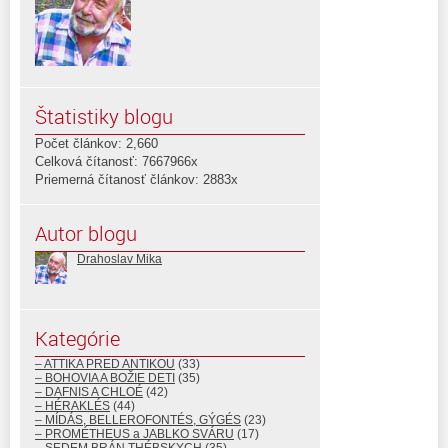
Štatistiky blogu
Počet článkov: 2,660
Celková čítanosť: 7667966x
Priemerná čítanosť článkov: 2883x
Autor blogu
Drahoslav Mika
Kategórie
– ATTIKA PRED ANTIKOU
(33)
– BOHOVIA A BOŽIE DETI
(35)
– DAFNIS A CHLOÉ
(42)
– HÉRAKLÉS
(44)
– MÍDÁS, BELLEROFONTÉS, GÝGÉS
(23)
– PROMÉTHEUS a JABLKO SVÁRU
(17)