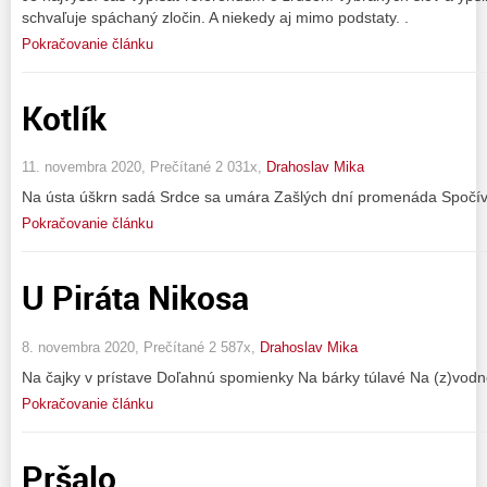
schvaľuje spáchaný zločin. A niekedy aj mimo podstaty. .
Pokračovanie článku
Kotlík
11. novembra 2020, Prečítané 2 031x,
Drahoslav Mika
Na ústa úškrn sadá Srdce sa umára Zašlých dní promenáda Spočív
Pokračovanie článku
U Piráta Nikosa
8. novembra 2020, Prečítané 2 587x,
Drahoslav Mika
Na čajky v prístave Doľahnú spomienky Na bárky túlavé Na (z)vodné
Pokračovanie článku
Pršalo