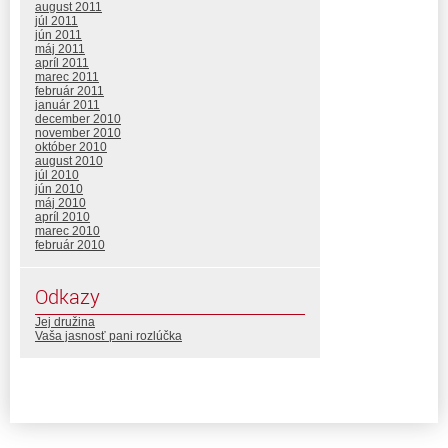
august 2011
júl 2011
jún 2011
máj 2011
apríl 2011
marec 2011
február 2011
január 2011
december 2010
november 2010
október 2010
august 2010
júl 2010
jún 2010
máj 2010
apríl 2010
marec 2010
február 2010
Odkazy
Jej družina
Vaša jasnosť pani rozlúčka