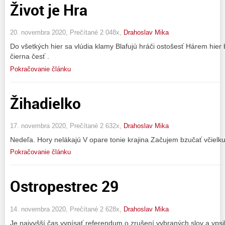
Život je Hra
20. novembra 2020, Prečítané 2 048x,
Drahoslav Mika
Do všetkých hier sa vlúdia klamy Blafujú hráči ostošesť Hárem hie
čierna česť .
Pokračovanie článku
Žihadielko
17. novembra 2020, Prečítané 2 632x,
Drahoslav Mika
Nedeľa. Hory nelákajú V opare tonie krajina Začujem bzučať včielk
Pokračovanie článku
Ostropestrec 29
14. novembra 2020, Prečítané 2 628x,
Drahoslav Mika
Je najvyšší čas vypísať referendum o zrušení vybraných slov a ypsil