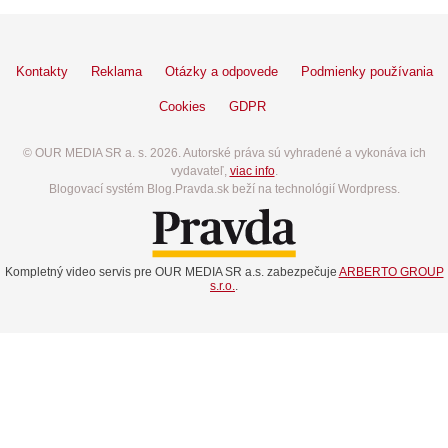
Kontakty
Reklama
Otázky a odpovede
Podmienky používania
Cookies
GDPR
© OUR MEDIA SR a. s. 2026. Autorské práva sú vyhradené a vykonáva ich
vydavateľ,
viac info
.
Blogovací systém Blog.Pravda.sk beží na technológií Wordpress.
Kompletný video servis pre OUR MEDIA SR a.s. zabezpečuje
ARBERTO GROUP
s.r.o.
.