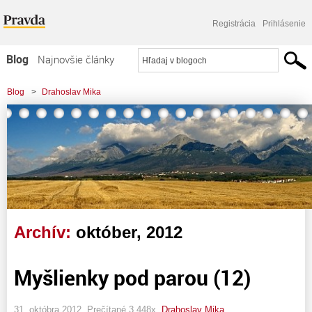
Registrácia
Prihlásenie
Blog
Najnovšie články
Najčítanejšie články
Blog
>
Drahoslav Mika
Najkomentovanejšie články
Zoznam blogov
Komerčné blogy
Archív:
október, 2012
Myšlienky pod parou (12)
31. októbra 2012, Prečítané 3 448x,
Drahoslav Mika