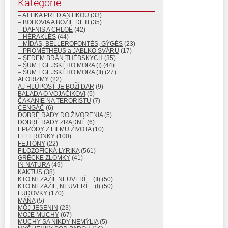
Kategórie
– ATTIKA PRED ANTIKOU
(33)
– BOHOVIA A BOŽIE DETI
(35)
– DAFNIS A CHLOÉ
(42)
– HÉRAKLÉS
(44)
– MÍDÁS, BELLEROFONTÉS, GÝGÉS
(23)
– PROMÉTHEUS a JABLKO SVÁRU
(17)
– SEDEM BRÁN THÉBSKYCH
(35)
– ŠUM EGEJSKÉHO MORA (I)
(44)
– ŠUM EGEJSKÉHO MORA (II)
(27)
AFORIZMY
(22)
AJ HLÚPOSŤ JE BOŽÍ DAR
(9)
BALADA O VOJAČIKOVI
(5)
ČAKANIE NA TERORISTU
(7)
CENGÁČ
(6)
DOBRÉ RADY DO ŽIVORENIA
(5)
DOBRÉ RADY ZRADNÉ
(6)
EPIZÓDY Z FILMU ŽIVOTA
(10)
FEFERÓNKY
(100)
FEJTÓNY
(22)
FILOZOFICKÁ LYRIKA
(561)
GRÉCKE ZLOMKY
(41)
IN NATURA
(49)
KAKTUS
(38)
KTO NEZAŽIL NEUVERÍ… (II)
(50)
KTO NEZAŽIL, NEUVERÍ… (I)
(50)
ĽUDOVKY
(170)
MÁŇA
(5)
MÔJ JESENIN
(23)
MOJE MUCHY
(67)
MUCHY SA NIKDY NEMÝLIA
(5)