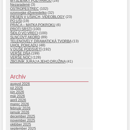
MYŠLIENKY POD PAROU
(16)
Nezaradené
(3)
OSTROPESTREC
(102)
ozorovske džveredelko
(32)
PIESEŇ V UŠIACH, VIDEOBLOGY
(23)
PO UŠI
(19)
PRÁCA – MATKA POKROKU
(6)
PROTI SRSTI
(100)
ŠIDLO VO VRECI
(100)
SLNCOVÝ AKORD
(89)
TELENOVELY, DRAMATICKÁ TVORBA
(13)
UHOL POHĽADU
(48)
V DUŠE PODSVETÍ
(192)
VERŠE DŇA
(199)
VERŠE NOCI
(128)
ZBOJNÍK JURAJ A JEHO DRUŽINA
(41)
Archív
august 2026
júl 2026
jún 2026
máj 2026
apríl 2026
marec 2026
február 2026
január 2026
december 2025
november 2025
október 2025
september 2025