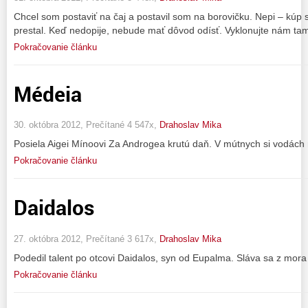
Chcel som postaviť na čaj a postavil som na borovičku. Nepi – kúp s
prestal. Keď nedopije, nebude mať dôvod odísť. Vyklonujte nám tam
Pokračovanie článku
Médeia
30. októbra 2012, Prečítané 4 547x,
Drahoslav Mika
Posiela Aigei Mínoovi Za Androgea krutú daň. V mútnych si vodách ne
Pokračovanie článku
Daidalos
27. októbra 2012, Prečítané 3 617x,
Drahoslav Mika
Podedil talent po otcovi Daidalos, syn od Eupalma. Sláva sa z mora 
Pokračovanie článku