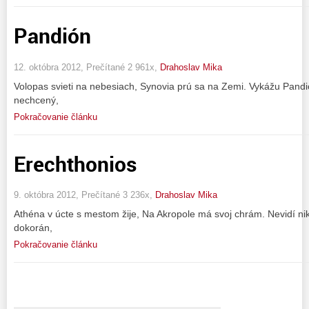
Pandión
12. októbra 2012, Prečítané 2 961x,
Drahoslav Mika
Volopas svieti na nebesiach, Synovia prú sa na Zemi. Vykážu Pandi
nechcený,
Pokračovanie článku
Erechthonios
9. októbra 2012, Prečítané 3 236x,
Drahoslav Mika
Athéna v úcte s mestom žije, Na Akropole má svoj chrám. Nevidí nik
dokorán,
Pokračovanie článku