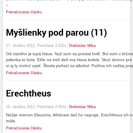
–
Pokračovanie článku
Myšlienky pod parou (11)
17. októbra 2012, Prečítané 3 232x,
Drahoslav Mika
Od ostrého je tupá hlava. Nuž som sa prestal holiť. Bol som v krčm
pálenka to bola. Ešte na tretí deň ma hlava bolela. Skoč domov pre
si aj ty mohol vypiť. Škoda peňazí za alkohol. Poďme ich radšej prep
Pokračovanie článku
Erechtheus
15. októbra 2012, Prečítané 4 052x,
Drahoslav Mika
Nežije mierom Eleusína, Athénam tiež ho nepraje. Erechtheus ich
mále.
Pokračovanie článku