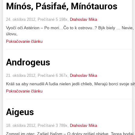
Mínós, Pásifaé, Mínótauros
24. októbra 2012, Prečítané 5 198x,
Drahoslav Mika
Vyočí oči Astérion – Po mori…Čo to k ostrovu..? Býk biely … Nevie,
úlovu,
Pokračovanie článku
Androgeus
21. októbra 2012, Prečítané 6 367x,
Drahoslav Mika
Králi sa aby nenudili A ľudia nielen jedli chlieb, Merajú borci svoje 
Pokračovanie článku
Aigeus
18. októbra 2012, Prečítané 3 789x,
Drahoslav Mika
Zomrel im otec. Zašiel žiaľom – O dcéry prišiel obidve. Terea bodaj