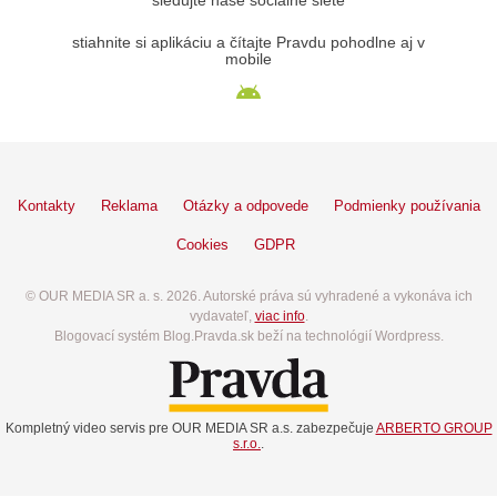
sledujte naše sociálne siete
stiahnite si aplikáciu a čítajte Pravdu pohodlne aj v
mobile
Kontakty
Reklama
Otázky a odpovede
Podmienky používania
Cookies
GDPR
© OUR MEDIA SR a. s. 2026. Autorské práva sú vyhradené a vykonáva ich
vydavateľ,
viac info
.
Blogovací systém Blog.Pravda.sk beží na technológií Wordpress.
Kompletný video servis pre OUR MEDIA SR a.s. zabezpečuje
ARBERTO GROUP
s.r.o.
.