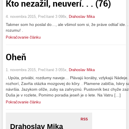
Kto nezažil, neuverí. . . (76)
4. novembra 2015, Prečítané 3 098x,
Drahoslav Mika
Takmer som ho poslal do…, ale všimol som si, že práve odtiaľ ide. . 
rozumu! .
Pokračovanie článku
Oheň
1. novembra 2015, Prečítané 3 055x,
Drahoslav Mika
. Upúta, privábi, rozdumy naveje… Plávajú koráby, vzlykajú Nádeje
rozhorí, Zavŕta otázka mozgovej do kôry. . Plamene zablčia, Iskry sa
návršia. Jazykom olíže, zuby sa zahryznú. Pustovník bez chyže zaze
Duša je v rozlete, Pomimo poradia jeseň je o lete. Na Vatru […]
Pokračovanie článku
RSS
Drahoslav Mika