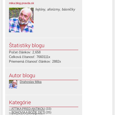
mika.blog.pravda.sk
fejtóny, aforizmy, básničky
Štatistiky blogu
Počet článkov: 2,658
Celková čítanosť: 7660111x
Priemerná čítanosť článkov: 2882x
Autor blogu
Drahoslav Mika
Kategórie
– ATTIKA PRED ANTIKOU
(33)
– BOHOVIA A BOŽIE DETI
(35)