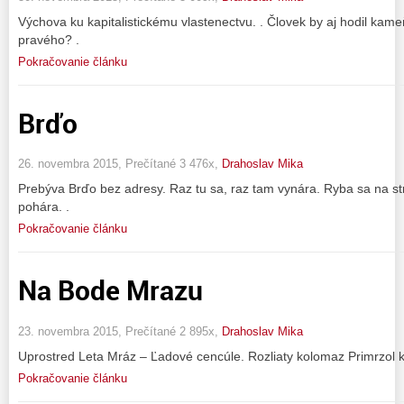
Výchova ku kapitalistickému vlastenectvu. . Človek by aj hodil kame
pravého? .
Pokračovanie článku
Brďo
26. novembra 2015, Prečítané 3 476x,
Drahoslav Mika
Prebýva Brďo bez adresy. Raz tu sa, raz tam vynára. Ryba sa na 
pohára. .
Pokračovanie článku
Na Bode Mrazu
23. novembra 2015, Prečítané 2 895x,
Drahoslav Mika
Uprostred Leta Mráz – Ľadové cencúle. Rozliaty kolomaz Primrzol k
Pokračovanie článku