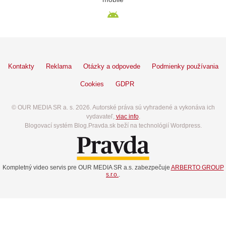
Kontakty
Reklama
Otázky a odpovede
Podmienky používania
Cookies
GDPR
© OUR MEDIA SR a. s. 2026. Autorské práva sú vyhradené a vykonáva ich
vydavateľ,
viac info
.
Blogovací systém Blog.Pravda.sk beží na technológií Wordpress.
Kompletný video servis pre OUR MEDIA SR a.s. zabezpečuje
ARBERTO GROUP
s.r.o.
.