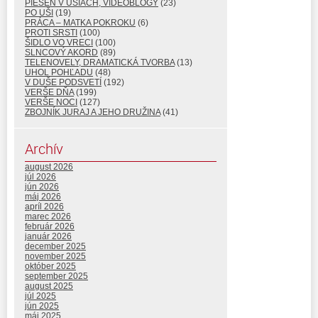
PIESEŇ V UŠIACH, VIDEOBLOGY
(23)
PO UŠI
(19)
PRÁCA – MATKA POKROKU
(6)
PROTI SRSTI
(100)
ŠIDLO VO VRECI
(100)
SLNCOVÝ AKORD
(89)
TELENOVELY, DRAMATICKÁ TVORBA
(13)
UHOL POHĽADU
(48)
V DUŠE PODSVETÍ
(192)
VERŠE DŇA
(199)
VERŠE NOCI
(127)
ZBOJNÍK JURAJ A JEHO DRUŽINA
(41)
Archív
august 2026
júl 2026
jún 2026
máj 2026
apríl 2026
marec 2026
február 2026
január 2026
december 2025
november 2025
október 2025
september 2025
august 2025
júl 2025
jún 2025
máj 2025