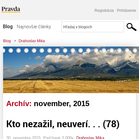
Registrácia
Prihlásenie
Blog
Najnovšie články
Najčítanejšie články
Blog
>
Drahoslav Mika
Najkomentovanejšie články
Zoznam blogov
Komerčné blogy
Archív:
november, 2015
Kto nezažil, neuverí. . . (78)
30. novembra 2015, Prečítané 3 009x,
Drahoslav Mika