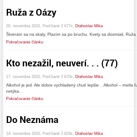
Ruža z Oázy
20. novembra 2015, Prečítané 3 677x,
Drahoslav Mika
Štverám sa na skaly, Plazím sa po bruchu. Kvety sa dosmiali, Ruža 
Pokračovanie článku
Kto nezažil, neuverí. . . (77)
17. novembra 2015, Prečítané 3 670x,
Drahoslav Mika
Alkohol je jed. Ale dobre vychladený chutí lepšie. . Alkohol – metla ľ
netýka. .
Pokračovanie článku
Do Neznáma
14. novembra 2015, Prečítané 3 829x,
Drahoslav Mika