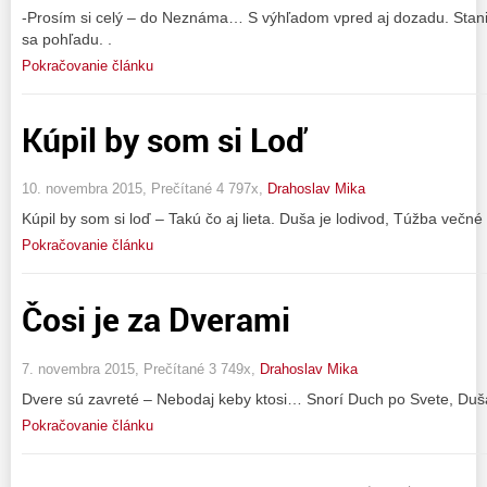
-Prosím si celý – do Neznáma… S výhľadom vpred aj dozadu. Stani
sa pohľadu. .
Pokračovanie článku
Kúpil by som si Loď
10. novembra 2015, Prečítané 4 797x,
Drahoslav Mika
Kúpil by som si loď – Takú čo aj lieta. Duša je lodivod, Túžba večné 
Pokračovanie článku
Čosi je za Dverami
7. novembra 2015, Prečítané 3 749x,
Drahoslav Mika
Dvere sú zavreté – Nebodaj keby ktosi… Snorí Duch po Svete, Duša
Pokračovanie článku