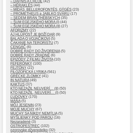
– DAFNIS A CHLOÉ
(42)
– HÉRAKLÉS
(44)
– MÍDÁS, BELLEROFONTÉS, GÝGÉS
(23)
– PROMÉTHEUS a JABLKO SVÁRU
(17)
– SEDEM BRÁN THÉBSKYCH
(35)
– ŠUM EGEJSKÉHO MORA (I)
(44)
– ŠUM EGEJSKÉHO MORA (II)
(27)
AFORIZMY
(22)
AJ HLÚPOSŤ JE BOŽÍ DAR
(9)
BALADA O VOJAČIKOVI
(5)
ČAKANIE NA TERORISTU
(7)
CENGÁČ
(6)
DOBRÉ RADY DO ŽIVORENIA
(5)
DOBRÉ RADY ZRADNÉ
(6)
EPIZÓDY Z FILMU ŽIVOTA
(10)
FEFERÓNKY
(100)
FEJTÓNY
(22)
FILOZOFICKÁ LYRIKA
(561)
GRÉCKE ZLOMKY
(41)
IN NATURA
(49)
KAKTUS
(37)
KTO NEZAŽIL NEUVERÍ… (II)
(50)
KTO NEZAŽIL, NEUVERÍ… (I)
(50)
ĽUDOVKY
(170)
MÁŇA
(5)
MÔJ JESENIN
(23)
MOJE MUCHY
(67)
MUCHY SA NIKDY NEMÝLIA
(5)
MYŠLIENKY POD PAROU
(16)
Nezaradené
(3)
OSTROPESTREC
(102)
ozorovske džveredelko
(32)