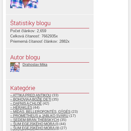
Štatistiky blogu
Počet článkov: 2,659
Celková čítanosť: 7662935x
Priemerná čítanosť článkov: 2882x
Autor blogu
Drahoslav Mika
Kategórie
– ATTIKA PRED ANTIKOU
(33)
– BOHOVIA A BOŽIE DETI
(35)
– DAFNIS A CHLOÉ
(42)
– HÉRAKLÉS
(44)
– MÍDÁS, BELLEROFONTÉS, GÝGÉS
(23)
– PROMÉTHEUS a JABLKO SVÁRU
(17)
– SEDEM BRÁN THÉBSKYCH
(35)
– ŠUM EGEJSKÉHO MORA (I)
(44)
– ŠUM EGEJSKÉHO MORA (II)
(27)