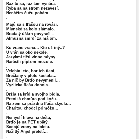
Raz tu sa, raz tam vynára.
Ryba sa na strom nezavesí,
Nenáčim čuču pohára.
.
Majú sa s fľašou na rováši.
Mlynské sa kolo zlámalo.
Bradatý úškrn povyraší –
Almužna smrdí za málom.
.
Ku vrane vrana… Kto už iný..?
U vrán sa oko nekole.
Jazykmi tlčú vínne mlyny.
Narástli pípťom mozole.
.
Velebia leto, bor ich tieni,
Brečtany v plote kostola…
Za nič by Brďo nevymenil…
Vyzlieka fľašu dohola…
.
Držia sa krídla svojho bidla,
Preniká chmúra pod kožu…
Na zem sa prázdna fľaša skydla…
Charitou chodci primôžu…
.
Nemyslí hlava na diétu,
Brďo je na PET upätý.
Sadajú vrany na lafetu.
Nažltlý Anjel preletí…
.