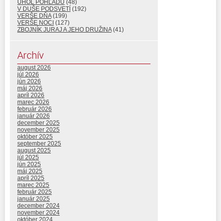
UHOL POHĽADU
(48)
V DUŠE PODSVETÍ
(192)
VERŠE DŇA
(199)
VERŠE NOCI
(127)
ZBOJNÍK JURAJ A JEHO DRUŽINA
(41)
Archív
august 2026
júl 2026
jún 2026
máj 2026
apríl 2026
marec 2026
február 2026
január 2026
december 2025
november 2025
október 2025
september 2025
august 2025
júl 2025
jún 2025
máj 2025
apríl 2025
marec 2025
február 2025
január 2025
december 2024
november 2024
október 2024