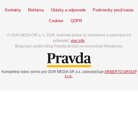
Kontakty
Reklama
Otázky a odpovede
Podmienky používania
Cookies
GDPR
© OUR MEDIA SR a. s. 2026. Autorské práva sú vyhradené a vykonáva ich
vydavateľ,
viac info
.
Blogovací systém Blog.Pravda.sk beží na technológií Wordpress.
Kompletný video servis pre OUR MEDIA SR a.s. zabezpečuje
ARBERTO GROUP
s.r.o.
.