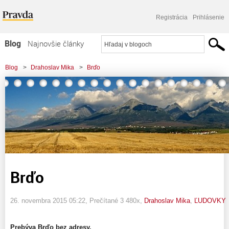
Registrácia
Prihlásenie
Blog
Najnovšie články
Najčítanejšie články
Blog
>
Drahoslav Mika
>
Brďo
Najkomentovanejšie články
Zoznam blogov
Komerčné blogy
Brďo
26. novembra 2015 05:22
, Prečítané 3 480x,
Drahoslav Mika
,
ĽUDOVKY
Prebýva Brďo bez adresy.