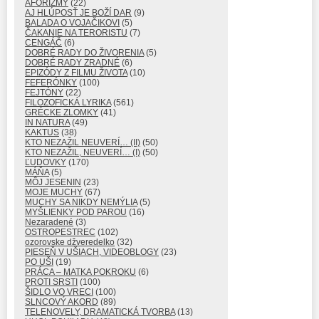
AFORIZMY
(22)
AJ HLÚPOSŤ JE BOŽÍ DAR
(9)
BALADA O VOJAČIKOVI
(5)
ČAKANIE NA TERORISTU
(7)
CENGÁČ
(6)
DOBRÉ RADY DO ŽIVORENIA
(5)
DOBRÉ RADY ZRADNÉ
(6)
EPIZÓDY Z FILMU ŽIVOTA
(10)
FEFERÓNKY
(100)
FEJTÓNY
(22)
FILOZOFICKÁ LYRIKA
(561)
GRÉCKE ZLOMKY
(41)
IN NATURA
(49)
KAKTUS
(38)
KTO NEZAŽIL NEUVERÍ… (II)
(50)
KTO NEZAŽIL, NEUVERÍ… (I)
(50)
ĽUDOVKY
(170)
MÁŇA
(5)
MÔJ JESENIN
(23)
MOJE MUCHY
(67)
MUCHY SA NIKDY NEMÝLIA
(5)
MYŠLIENKY POD PAROU
(16)
Nezaradené
(3)
OSTROPESTREC
(102)
ozorovske džveredelko
(32)
PIESEŇ V UŠIACH, VIDEOBLOGY
(23)
PO UŠI
(19)
PRÁCA – MATKA POKROKU
(6)
PROTI SRSTI
(100)
ŠIDLO VO VRECI
(100)
SLNCOVÝ AKORD
(89)
TELENOVELY, DRAMATICKÁ TVORBA
(13)