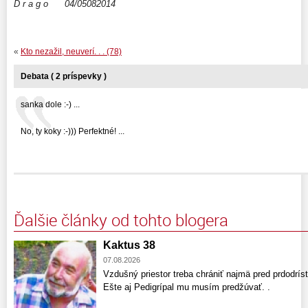
D r a g o 04/05082014
«
Kto nezažil, neuverí. . . (78)
Debata ( 2 príspevky )
sanka dole :-) ...
No, ty koky :-))) Perfektné! ...
Ďalšie články od tohto blogera
Kaktus 38
07.08.2026
Vzdušný priestor treba chrániť najmä pred prdodríst
Ešte aj Pedigrípal mu musím predžúvať. .