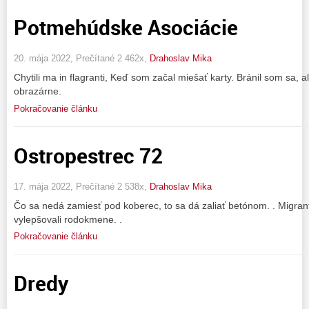
Potmehúdske Asociácie
20. mája 2022, Prečítané 2 462x,
Drahoslav Mika
Chytili ma in flagranti, Keď som začal miešať karty. Bránil som sa, 
obrazárne.
Pokračovanie článku
Ostropestrec 72
17. mája 2022, Prečítané 2 538x,
Drahoslav Mika
Čo sa nedá zamiesť pod koberec, to sa dá zaliať betónom. . Migrant
vylepšovali rodokmene. .
Pokračovanie článku
Dredy