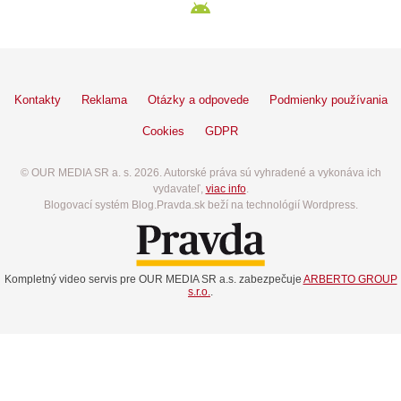
Kontakty
Reklama
Otázky a odpovede
Podmienky používania
Cookies
GDPR
© OUR MEDIA SR a. s. 2026. Autorské práva sú vyhradené a vykonáva ich
vydavateľ,
viac info
.
Blogovací systém Blog.Pravda.sk beží na technológií Wordpress.
Kompletný video servis pre OUR MEDIA SR a.s. zabezpečuje
ARBERTO GROUP
s.r.o.
.