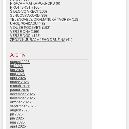
PRÁCA – MATKA POKROKU
(6)
PROTI SRSTI
(100)
ŠIDLO VO VRECI
(100)
SLNCOVÝ AKORD
(89)
TELENOVELY, DRAMATICKÁ TVORBA
(13)
UHOL POHĽADU
(48)
V DUŠE PODSVETÍ
(192)
VERŠE DŇA
(199)
VERŠE NOCI
(128)
ZBOJNÍK JURAJ A JEHO DRUŽINA
(41)
Archív
august 2026
júl 2026
jún 2026
máj 2026
apríl 2026
marec 2026
február 2026
január 2026
december 2025
november 2025
október 2025
september 2025
august 2025
júl 2025
jún 2025
máj 2025
apríl 2025