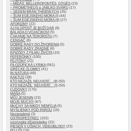
– MÍDÁS, BELLEROFONTÉS, GÝGÉS
(23)
– PROMÉTHEUS a JABLKO SVÁRU
(17)
– SEDEM BRÁN THÉBSKYCH
(35)
– ŠUM EGEJSKÉHO MORA (I)
(44)
– ŠUM EGEJSKÉHO MORA (II)
(27)
AFORIZMY
(22)
AJ HLÚPOSŤ JE BOŽÍ DAR
(9)
BALADA O VOJAČIKOVI
(5)
ČAKANIE NA TERORISTU
(7)
CENGÁČ
(6)
DOBRÉ RADY DO ŽIVORENIA
(5)
DOBRÉ RADY ZRADNÉ
(6)
EPIZÓDY Z FILMU ŽIVOTA
(10)
FEFERÓNKY
(100)
FEJTÓNY
(22)
FILOZOFICKÁ LYRIKA
(561)
GRÉCKE ZLOMKY
(41)
IN NATURA
(49)
KAKTUS
(38)
KTO NEZAŽIL NEUVERÍ… (II)
(50)
KTO NEZAŽIL, NEUVERÍ… (I)
(50)
ĽUDOVKY
(170)
MÁŇA
(5)
MÔJ JESENIN
(23)
MOJE MUCHY
(67)
MUCHY SA NIKDY NEMÝLIA
(5)
MYŠLIENKY POD PAROU
(16)
Nezaradené
(3)
OSTROPESTREC
(102)
ozorovske džveredelko
(32)
PIESEŇ V UŠIACH, VIDEOBLOGY
(23)
PO UŠI
(19)