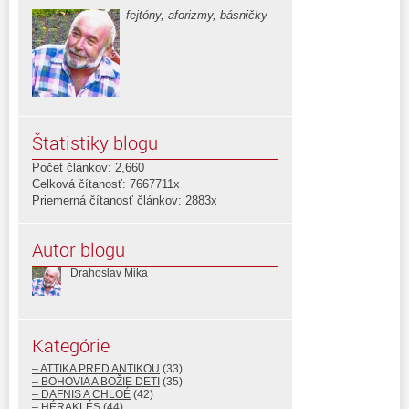
fejtóny, aforizmy, básničky
Štatistiky blogu
Počet článkov: 2,660
Celková čítanosť: 7667711x
Priemerná čítanosť článkov: 2883x
Autor blogu
Drahoslav Mika
Kategórie
– ATTIKA PRED ANTIKOU
(33)
– BOHOVIA A BOŽIE DETI
(35)
– DAFNIS A CHLOÉ
(42)
– HÉRAKLÉS
(44)