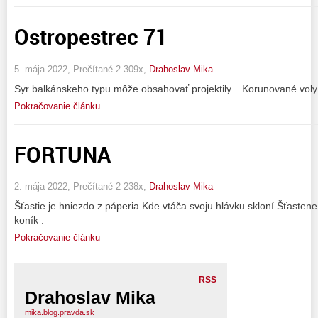
Ostropestrec 71
5. mája 2022, Prečítané 2 309x,
Drahoslav Mika
Syr balkánskeho typu môže obsahovať projektily. . Korunované voly s
Pokračovanie článku
FORTUNA
2. mája 2022, Prečítané 2 238x,
Drahoslav Mika
Šťastie je hniezdo z páperia Kde vtáča svoju hlávku skloní Šťastene
koník .
Pokračovanie článku
RSS
Drahoslav Mika
mika.blog.pravda.sk