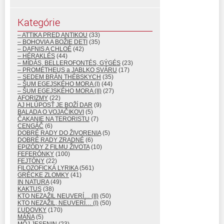
Kategórie
– ATTIKA PRED ANTIKOU
(33)
– BOHOVIA A BOŽIE DETI
(35)
– DAFNIS A CHLOÉ
(42)
– HÉRAKLÉS
(44)
– MÍDÁS, BELLEROFONTÉS, GÝGÉS
(23)
– PROMÉTHEUS a JABLKO SVÁRU
(17)
– SEDEM BRÁN THÉBSKYCH
(35)
– ŠUM EGEJSKÉHO MORA (I)
(44)
– ŠUM EGEJSKÉHO MORA (II)
(27)
AFORIZMY
(22)
AJ HLÚPOSŤ JE BOŽÍ DAR
(9)
BALADA O VOJAČIKOVI
(5)
ČAKANIE NA TERORISTU
(7)
CENGÁČ
(6)
DOBRÉ RADY DO ŽIVORENIA
(5)
DOBRÉ RADY ZRADNÉ
(6)
EPIZÓDY Z FILMU ŽIVOTA
(10)
FEFERÓNKY
(100)
FEJTÓNY
(22)
FILOZOFICKÁ LYRIKA
(561)
GRÉCKE ZLOMKY
(41)
IN NATURA
(49)
KAKTUS
(38)
KTO NEZAŽIL NEUVERÍ… (II)
(50)
KTO NEZAŽIL, NEUVERÍ… (I)
(50)
ĽUDOVKY
(170)
MÁŇA
(5)