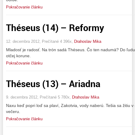
Pokračovanie článku
Théseus (14) – Reformy
12. decembra 2012, Prečítané 4 396x,
Drahoslav Mika
Mladosť je radosť. Na trón sadá Théseus. Čo ten nadumä? Do ľudu 
otčej korune.
Pokračovanie článku
Théseus (13) – Ariadna
9. decembra 2012, Prečítané 5 780x,
Drahoslav Mika
Naxu keď popri loď sa plaví, Zakotvia, vody naberú. Tešia sa žitiu 
večeru.
Pokračovanie článku