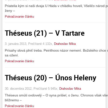
Priatelia kým si naši dvaja U Háda v chládku hoveli, Všeličo národ 
ženy –
Pokračovanie článku
Théseus (21) – V Tartare
3. januára 2013, Prečítané 4 132x,
Drahoslav Mika
Prísahy slová plniť treba. Peirithoos názor nemení. Božského chce
sa ožení.
Pokračovanie článku
Théseus (20) – Únos Heleny
30. decembra 2012, Prečítané 5 945x,
Drahoslav Mika
Théseus smúti ovdovelý – O syna prišiel, o ženu. Chronos však všetk
blížnemu –
Pokračovanie článku