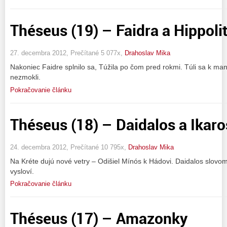
Théseus (19) – Faidra a Hippoli
27. decembra 2012, Prečítané 5 077x,
Drahoslav Mika
Nakoniec Faidre splnilo sa, Túžila po čom pred rokmi. Túli sa k man
nezmokli.
Pokračovanie článku
Théseus (18) – Daidalos a Ikaro
24. decembra 2012, Prečítané 10 795x,
Drahoslav Mika
Na Kréte dujú nové vetry – Odišiel Mínós k Hádovi. Daidalos slovom 
vysloví.
Pokračovanie článku
Théseus (17) – Amazonky