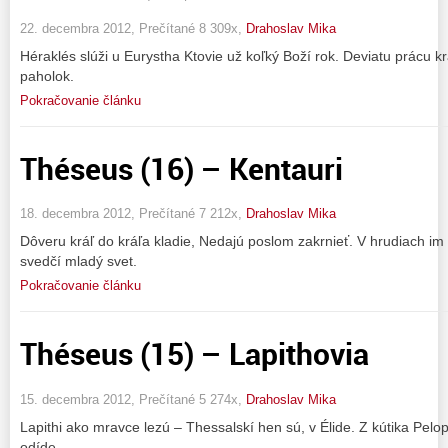
22. decembra 2012, Prečítané 8 309x,
Drahoslav Mika
Héraklés slúži u Eurystha Ktovie už koľký Boží rok. Deviatu prácu k
paholok.
Pokračovanie článku
Théseus (16) – Kentauri
18. decembra 2012, Prečítané 7 212x,
Drahoslav Mika
Dôveru kráľ do kráľa kladie, Nedajú poslom zakrnieť. V hrudiach im 
svedčí mladý svet.
Pokračovanie článku
Théseus (15) – Lapithovia
15. decembra 2012, Prečítané 5 274x,
Drahoslav Mika
Lapithi ako mravce lezú – Thessalskí hen sú, v Élide. Z kútika Pel
odíde.