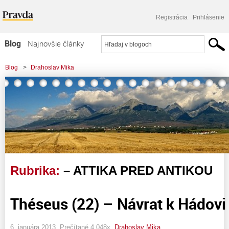
Registrácia
Prihlásenie
Blog
Najnovšie články
Najčítanejšie články
Blog
>
Drahoslav Mika
Najkomentovanejšie články
Zoznam blogov
Komerčné blogy
Rubrika:
– ATTIKA PRED ANTIKOU
Théseus (22) – Návrat k Hádovi
6. januára 2013, Prečítané 4 048x,
Drahoslav Mika