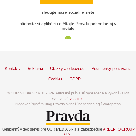
sledujte naše sociálne siete
stiahnite si aplikáciu a čítajte Pravdu pohodlne aj v
mobile
Kontakty
Reklama
Otázky a odpovede
Podmienky používania
Cookies
GDPR
© OUR MEDIA SR a. s. 2026. Autorské práva sú vyhradené a vykonáva ich
vydavateľ,
viac info
.
Blogovací systém Blog.Pravda.sk beží na technológií Wordpress.
Kompletný video servis pre OUR MEDIA SR a.s. zabezpečuje
ARBERTO GROUP
s.r.o.
.