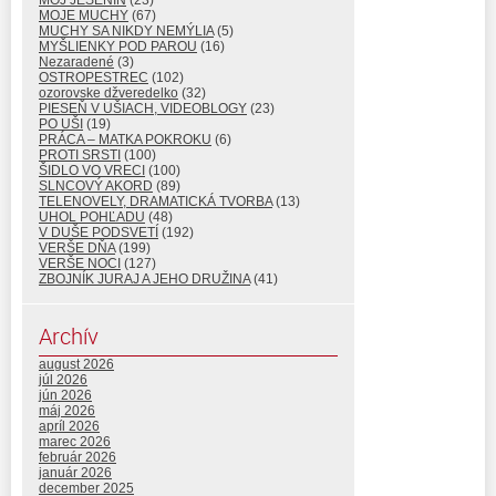
MÔJ JESENIN
(23)
MOJE MUCHY
(67)
MUCHY SA NIKDY NEMÝLIA
(5)
MYŠLIENKY POD PAROU
(16)
Nezaradené
(3)
OSTROPESTREC
(102)
ozorovske džveredelko
(32)
PIESEŇ V UŠIACH, VIDEOBLOGY
(23)
PO UŠI
(19)
PRÁCA – MATKA POKROKU
(6)
PROTI SRSTI
(100)
ŠIDLO VO VRECI
(100)
SLNCOVÝ AKORD
(89)
TELENOVELY, DRAMATICKÁ TVORBA
(13)
UHOL POHĽADU
(48)
V DUŠE PODSVETÍ
(192)
VERŠE DŇA
(199)
VERŠE NOCI
(127)
ZBOJNÍK JURAJ A JEHO DRUŽINA
(41)
Archív
august 2026
júl 2026
jún 2026
máj 2026
apríl 2026
marec 2026
február 2026
január 2026
december 2025