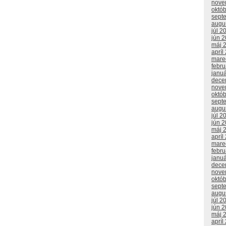
nove
októ
sept
augu
júl 2
jún 
máj 
apríl
mare
febr
janu
dece
nove
októ
sept
augu
júl 2
jún 
máj 
apríl
mare
febr
janu
dece
nove
októ
sept
augu
júl 2
jún 
máj 
apríl