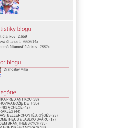
tistiky blogu
t článkov: 2,659
ová čítanosť: 7662614x
merná čítanosť článkov: 2882x
or blogu
Drahoslav Mika
egórie
TIKA PRED ANTIKOU
(33)
HOVIA A BOŽIE DETI
(35)
FNIS A CHLOÉ
(42)
ÉRAKLÉS
(44)
DÁS, BELLEROFONTÉS, GÝGÉS
(23)
ROMÉTHEUS a JABLKO SVÁRU
(17)
EDEM BRÁN THÉBSKYCH
(35)
M EGEJSKÉHO MORA (I)
(44)