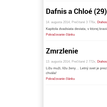
Dafnis a Chloé (29)
14. augusta 2014, Prečítané 3 776x,
Drahos
Kapitola dvadsiata deviata, v ktorej kra
Pokračovanie článku
Zmrzlenie
13. augusta 2014, Prečítané 2 772x,
Drahos
Lížu muži, lížu ženy… Letný svet je pr
chvála!
Pokračovanie článku