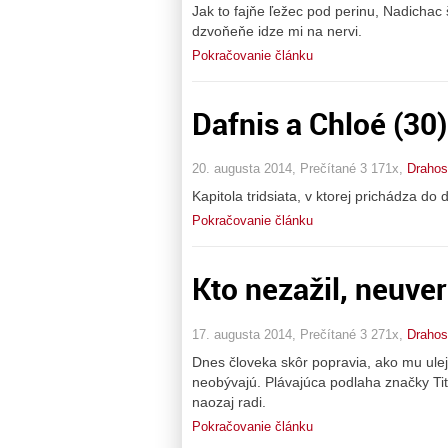
Jak to fajňe ľežec pod perinu, Nadichac
dzvoňeňe idze mi na nervi.
Pokračovanie článku
Dafnis a Chloé (30)
20. augusta 2014, Prečítané 3 171x,
Drahos
Kapitola tridsiata, v ktorej prichádza do
Pokračovanie článku
Kto nezažil, neuverí.
17. augusta 2014, Prečítané 3 271x,
Drahos
Dnes človeka skôr popravia, ako mu ulejú
neobývajú. Plávajúca podlaha značky Tit
naozaj radi.
Pokračovanie článku