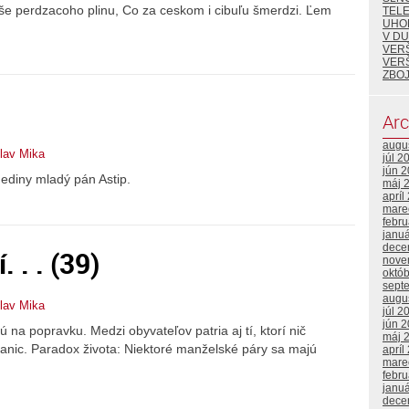
 še perdzacoho plinu, Co za ceskom i cibuľu šmerdzi. Ľem
TEL
UHO
V DU
VER
VER
ZBOJ
Arc
augu
lav Mika
júl 2
jún 
 dediny mladý pán Astip.
máj 
apríl
mare
febr
janu
dece
 . . (39)
nove
októ
sept
augu
lav Mika
júl 2
jún 
 na popravku. Medzi obyvateľov patria aj tí, ktorí nič
máj 
anic. Paradox života: Niektoré manželské páry sa majú
apríl
mare
febr
janu
dece