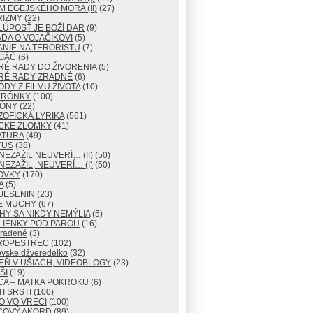
M EGEJSKÉHO MORA (II)
(27)
RIZMY
(22)
LÚPOSŤ JE BOŽÍ DAR
(9)
DA O VOJAČIKOVI
(5)
NIE NA TERORISTU
(7)
GÁČ
(6)
RÉ RADY DO ŽIVORENIA
(5)
RÉ RADY ZRADNÉ
(6)
ÓDY Z FILMU ŽIVOTA
(10)
ERÓNKY
(100)
TÓNY
(22)
ZOFICKÁ LYRIKA
(561)
CKE ZLOMKY
(41)
ATURA
(49)
TUS
(38)
NEZAŽIL NEUVERÍ… (II)
(50)
NEZAŽIL, NEUVERÍ… (I)
(50)
OVKY
(170)
A
(5)
JESENIN
(23)
E MUCHY
(67)
Y SA NIKDY NEMÝLIA
(5)
LIENKY POD PAROU
(16)
radené
(3)
ROPESTREC
(102)
ovske džveredelko
(32)
EŇ V UŠIACH, VIDEOBLOGY
(23)
ŠI
(19)
CA – MATKA POKROKU
(6)
I SRSTI
(100)
O VO VRECI
(100)
COVÝ AKORD
(89)