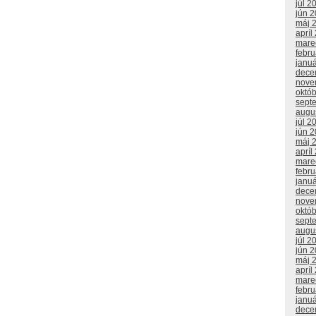
júl 2
jún 
máj 
apríl
mare
febr
janu
dece
nove
októ
sept
augu
júl 2
jún 
máj 
apríl
mare
febr
janu
dece
nove
októ
sept
augu
júl 2
jún 
máj 
apríl
mare
febr
janu
dece