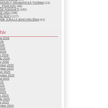
ENOVELY, DRAMATICKÁ TVORBA
(13)
L POHĽADU
(48)
ŠE PODSVETÍ
(192)
ŠE DŇA
(199)
ŠE NOCI
(127)
NÍK JURAJ A JEHO DRUŽINA
(41)
hív
st 2026
026
2026
2026
 2026
c 2026
uár 2026
ár 2026
mber 2025
mber 2025
ber 2025
ember 2025
st 2025
025
2025
2025
 2025
c 2025
uár 2025
ár 2025
mber 2024