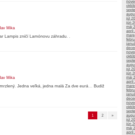
nove
októ
sept
augu
júl 2
jún 
máj 
lav Mika
apríl
mare
viar Lampis zničí Lamónovu záhradu. .
febr
janu
dece
nove
októ
sept
augu
júl 2
jún 
máj 
lav Mika
apríl
ezmrzlený. Jedna veľká, jedna malá Za dve eurá… Budiž
mare
febr
janu
dece
nove
októ
sept
augu
1
2
»
júl 2
jún 
máj 
apríl