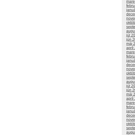
mare
febr
janu
dece
nove
októ
sept
augu
júl 2
jún 
máj 
apríl
mare
febr
janu
dece
nove
októ
sept
augu
júl 2
jún 
máj 
apríl
mare
febr
janu
dece
nove
októ
sept
augu