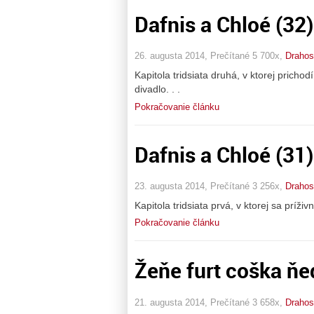
Dafnis a Chloé (32)
26. augusta 2014, Prečítané 5 700x,
Drahos
Kapitola tridsiata druhá, v ktorej prich
divadlo. . .
Pokračovanie článku
Dafnis a Chloé (31)
23. augusta 2014, Prečítané 3 256x,
Drahos
Kapitola tridsiata prvá, v ktorej sa príži
Pokračovanie článku
Žeňe furt coška ň
21. augusta 2014, Prečítané 3 658x,
Drahos