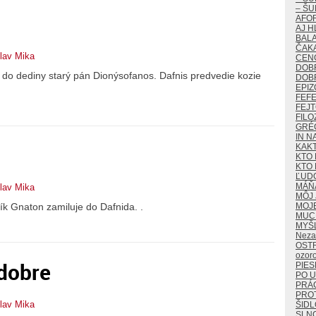
– ŠU
AFO
AJ H
BALA
ČAKA
lav Mika
CEN
DOB
odí do dediny starý pán Dionýsofanos. Dafnis predvedie kozie
DOB
EPIZ
FEF
FEJ
FILO
GRÉ
IN N
KAK
KTO 
KTO 
ĽUD
MÁŇ
lav Mika
MÔJ 
MOJ
vník Gnaton zamiluje do Dafnida. .
MUCH
MYŠ
Neza
OST
ozor
edobre
PIES
PO U
PRÁ
PROT
lav Mika
ŠIDL
SLN