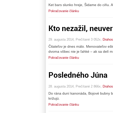
Ket bars slunko hreje, Šidame do ciňu. 
Pokračovanie článku
Kto nezažil, neuverí.
29. augusta 2014, Prečítané 3 052x,
Drahos
Čitateľov je dnes málo. Menovateľov ešte
dvoma vôbec nie je ľahké – ak sa delí m
Pokračovanie článku
Posledného Júna
28. augusta 2014, Prečítané 2 866x,
Drahos
Do rána duní kanonáda, Bojové bubny b
križujú.
Pokračovanie článku