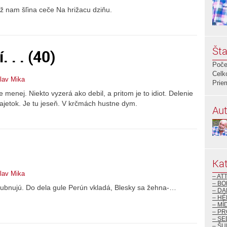
Až nam šľina ceče Na hrižacu dziňu.
Šta
 . . (40)
Poče
Celk
lav Mika
Prie
 menej. Niekto vyzerá ako debil, a pritom je to idiot. Delenie
ajetok. Je tu jeseň. V krčmách hustne dym.
Aut
Kat
lav Mika
– AT
– BO
ubnujú. Do dela gule Perún vkladá, Blesky sa žehna-…
– DA
– H
– MÍ
– P
– S
– ŠU