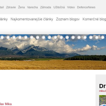
tail
Zdravie
Žena
Varecha
Záhrada
Užitočná
Video
DefenceNews
lánky
Najkomentovanejšie články
Zoznam blogov
Komerčné blog
Dr
mika.
lav Mika