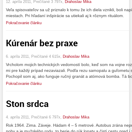
12. apríla 2011, Prečítané 3 797x,
Drahoslav Mika
Veľa spisovateľov sa už priznalo k tomu že ich diela vznikli, boli na
miestach. Pri hľadaní inšpirácie sa utiekali aj k rôznym rituálom.
Pokračovanie článku
Kúrenár bez praxe
6. apríla 2011, Prečítané 4 615x,
Drahoslav Mika
Vrcholom mojich technických vedomostí bolo, keď som na vojne rozo
mi pre každý prípad nezaviazali. Podľa rezu samopalu a guľometu s
Pochopil som aj, ako funguje ručný granát a atómová bomba. Tá bo
Pokračovanie článku
Ston srdca
4. apríla 2011, Prečítané 6 797x,
Drahoslav Mika
Rok 1964. Zima. Záveje. Hádam 4 – 5 metrové. Autobus zrána nep
nohy a je mužského rodu, to berie do rúk lopaty a čistí cestu pred 