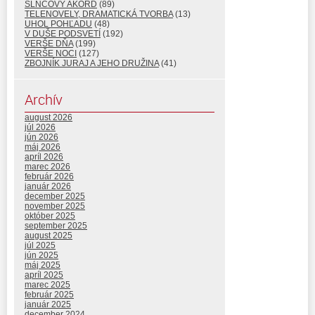
SLNCOVÝ AKORD
(89)
TELENOVELY, DRAMATICKÁ TVORBA
(13)
UHOL POHĽADU
(48)
V DUŠE PODSVETÍ
(192)
VERŠE DŇA
(199)
VERŠE NOCI
(127)
ZBOJNÍK JURAJ A JEHO DRUŽINA
(41)
Archív
august 2026
júl 2026
jún 2026
máj 2026
apríl 2026
marec 2026
február 2026
január 2026
december 2025
november 2025
október 2025
september 2025
august 2025
júl 2025
jún 2025
máj 2025
apríl 2025
marec 2025
február 2025
január 2025
december 2024