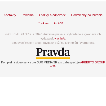
Kontakty
Reklama
Otázky a odpovede
Podmienky používania
Cookies
GDPR
© OUR MEDIA SR a. s. 2026. Autorské práva sú vyhradené a vykonáva ich
vydavateľ,
viac info
.
Blogovací systém Blog.Pravda.sk beží na technológií Wordpress.
Kompletný video servis pre OUR MEDIA SR a.s. zabezpečuje
ARBERTO GROUP
s.r.o.
.