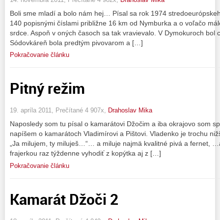
Boli sme mladí a bolo nám hej… Písal sa rok 1974 stredoeurópskeh
140 popisnými číslami približne 16 km od Nymburka a o voľačo málo
srdce. Aspoň v oných časoch sa tak vravievalo. V Dymokuroch bol 
Sódovkáreň bola predtým pivovarom a […]
Pokračovanie článku
Pitný režim
19. apríla 2011, Prečítané 4 907x,
Drahoslav Mika
Naposledy som tu písal o kamarátovi Džočim a iba okrajovo som sp
napíšem o kamarátoch Vladimírovi a Pištovi. Vladenko je trochu nižš
„Ja milujem, ty miluješ…“… a miluje najmä kvalitné pivá a fernet, …a 
frajerkou raz týždenne vyhodiť z kopýtka aj z […]
Pokračovanie článku
Kamarát Džoči 2