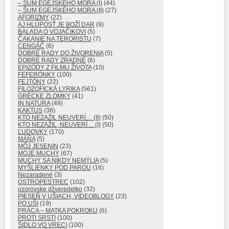
– ŠUM EGEJSKÉHO MORA (I)
(44)
– ŠUM EGEJSKÉHO MORA (II)
(27)
AFORIZMY
(22)
AJ HLÚPOSŤ JE BOŽÍ DAR
(9)
BALADA O VOJAČIKOVI
(5)
ČAKANIE NA TERORISTU
(7)
CENGÁČ
(6)
DOBRÉ RADY DO ŽIVORENIA
(5)
DOBRÉ RADY ZRADNÉ
(6)
EPIZÓDY Z FILMU ŽIVOTA
(10)
FEFERÓNKY
(100)
FEJTÓNY
(22)
FILOZOFICKÁ LYRIKA
(561)
GRÉCKE ZLOMKY
(41)
IN NATURA
(49)
KAKTUS
(38)
KTO NEZAŽIL NEUVERÍ… (II)
(50)
KTO NEZAŽIL, NEUVERÍ… (I)
(50)
ĽUDOVKY
(170)
MÁŇA
(5)
MÔJ JESENIN
(23)
MOJE MUCHY
(67)
MUCHY SA NIKDY NEMÝLIA
(5)
MYŠLIENKY POD PAROU
(16)
Nezaradené
(3)
OSTROPESTREC
(102)
ozorovske džveredelko
(32)
PIESEŇ V UŠIACH, VIDEOBLOGY
(23)
PO UŠI
(19)
PRÁCA – MATKA POKROKU
(6)
PROTI SRSTI
(100)
ŠIDLO VO VRECI
(100)