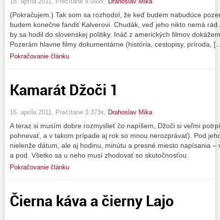
18. apríla 2011, Prečítané 4 049x,
Drahoslav Mika
(Pokračujem.) Tak som sa rozhodol, že keď budem nabudúce pozer
budem konečne fandiť Kalverovi. Chudák, veď jeho nikto nemá rád. 
by sa hodil do slovenskej politiky. Ináč z amerických filmov dokáže
Pozerám hlavne filmy dokumentárne (história, cestopisy, príroda, [
Pokračovanie článku
Kamarát Džoči 1
16. apríla 2011, Prečítané 3 373x,
Drahoslav Mika
A teraz si musím dobre rozmyslieť čo napíšem, Džoči si veľmi potrp
pohnevať, a v takom prípade aj rok so mnou nerozprávať). Pod jeho
nielenže dátum, ale aj hodinu, minútu a presné miesto napísania – v
a pod. Všetko sa u neho musí zhodovať so skutočnosťou.
Pokračovanie článku
Čierna káva a čierny Lajo