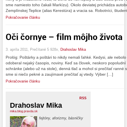
sme namiesto toho čakali Markízu). Okolo deviatej prichádza auto
Zemplínskej Teplice (alias Kerestúra) a vracia sa. Robotníci, študen
Pokračovanie článku
Oči čornye – film môjho života
3. apríla 2011, Prečítané 5 928x,
Drahoslav Mika
Prológ: Poštárky a poštári to nikdy nemali ľahké. Kedysi, ale nebolo
odoberal nejaký časopis, noviny. Keď sa človek, neskoro popoludní v
schránke (alebo už na stole), denná tlač a mohol si prečítať ranné s
sme si niečo pekné a zaujímavé prečítať aj vtedy. Výber […]
Pokračovanie článku
RSS
Drahoslav Mika
mika.blog.pravda.sk
fejtóny, aforizmy, básničky