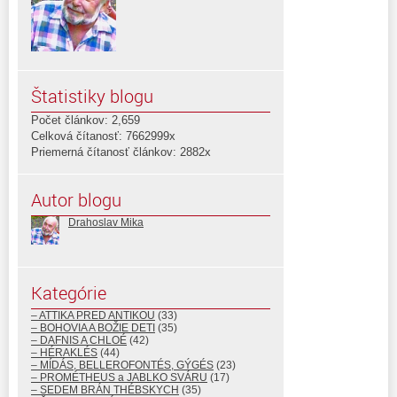
Štatistiky blogu
Počet článkov: 2,659
Celková čítanosť: 7662999x
Priemerná čítanosť článkov: 2882x
Autor blogu
Drahoslav Mika
Kategórie
– ATTIKA PRED ANTIKOU
(33)
– BOHOVIA A BOŽIE DETI
(35)
– DAFNIS A CHLOÉ
(42)
– HÉRAKLÉS
(44)
– MÍDÁS, BELLEROFONTÉS, GÝGÉS
(23)
– PROMÉTHEUS a JABLKO SVÁRU
(17)
– SEDEM BRÁN THÉBSKYCH
(35)