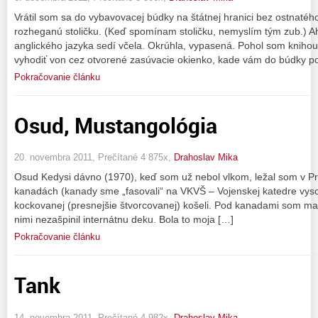
Vrátil som sa do vybavovacej búdky na štátnej hranici bez ostnatéh
rozheganú stoličku. (Keď spomínam stoličku, nemyslím tým zub.) Ah
anglického jazyka sedí včela. Okrúhla, vypasená. Pohol som knihou
vyhodiť von cez otvorené zasúvacie okienko, kade vám do búdky p
Pokračovanie článku
Osud, Mustangológia
20. novembra 2011, Prečítané 4 875x,
Drahoslav Mika
Osud Kedysi dávno (1970), keď som už nebol vlkom, ležal som v Pre
kanadách (kanady sme „fasovali“ na VKVŠ – Vojenskej katedre vysok
kockovanej (presnejšie štvorcovanej) košeli. Pod kanadami som m
nimi nezašpinil internátnu deku. Bola to moja […]
Pokračovanie článku
Tank
14. novembra 2011, Prečítané 4 982x,
Drahoslav Mika