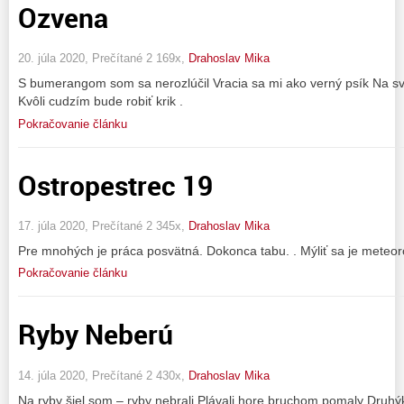
Ozvena
20. júla 2020, Prečítané 2 169x,
Drahoslav Mika
S bumerangom som sa nerozlúčil Vracia sa mi ako verný psík Na sv
Kvôli cudzím bude robiť krik .
Pokračovanie článku
Ostropestrec 19
17. júla 2020, Prečítané 2 345x,
Drahoslav Mika
Pre mnohých je práca posvätná. Dokonca tabu. . Mýliť sa je meteoro
Pokračovanie článku
Ryby Neberú
14. júla 2020, Prečítané 2 430x,
Drahoslav Mika
Na ryby šiel som – ryby nebrali Plávali hore bruchom pomaly Druhýk