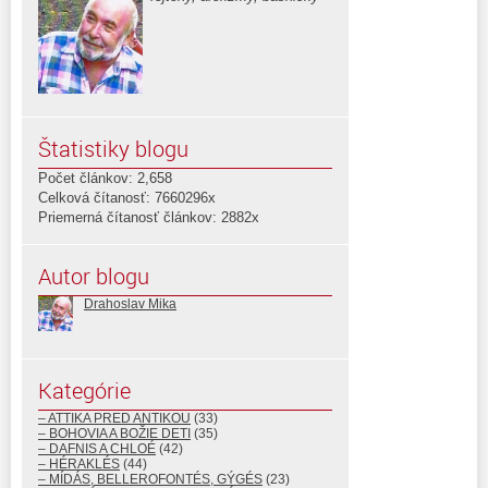
Štatistiky blogu
Počet článkov: 2,658
Celková čítanosť: 7660296x
Priemerná čítanosť článkov: 2882x
Autor blogu
Drahoslav Mika
Kategórie
– ATTIKA PRED ANTIKOU
(33)
– BOHOVIA A BOŽIE DETI
(35)
– DAFNIS A CHLOÉ
(42)
– HÉRAKLÉS
(44)
– MÍDÁS, BELLEROFONTÉS, GÝGÉS
(23)