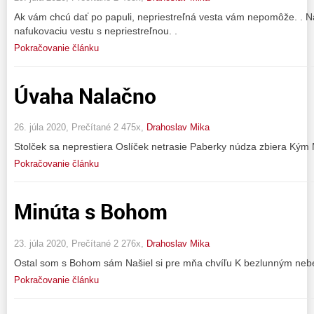
Ak vám chcú dať po papuli, nepriestreľná vesta vám nepomôže. . Na
nafukovaciu vestu s nepriestreľnou. .
Pokračovanie článku
Úvaha Nalačno
26. júla 2020, Prečítané 2 475x,
Drahoslav Mika
Stolček sa neprestiera Oslíček netrasie Paberky núdza zbiera Kým
Pokračovanie článku
Minúta s Bohom
23. júla 2020, Prečítané 2 276x,
Drahoslav Mika
Ostal som s Bohom sám Našiel si pre mňa chvíľu K bezlunným neb
Pokračovanie článku