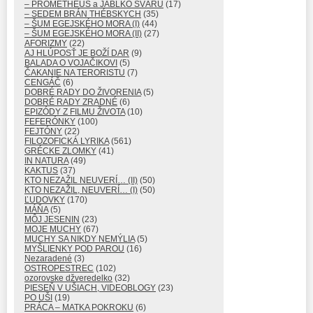
– PROMÉTHEUS a JABLKO SVÁRU
(17)
– SEDEM BRÁN THÉBSKYCH
(35)
– ŠUM EGEJSKÉHO MORA (I)
(44)
– ŠUM EGEJSKÉHO MORA (II)
(27)
AFORIZMY
(22)
AJ HLÚPOSŤ JE BOŽÍ DAR
(9)
BALADA O VOJAČIKOVI
(5)
ČAKANIE NA TERORISTU
(7)
CENGÁČ
(6)
DOBRÉ RADY DO ŽIVORENIA
(5)
DOBRÉ RADY ZRADNÉ
(6)
EPIZÓDY Z FILMU ŽIVOTA
(10)
FEFERÓNKY
(100)
FEJTÓNY
(22)
FILOZOFICKÁ LYRIKA
(561)
GRÉCKE ZLOMKY
(41)
IN NATURA
(49)
KAKTUS
(37)
KTO NEZAŽIL NEUVERÍ… (II)
(50)
KTO NEZAŽIL, NEUVERÍ… (I)
(50)
ĽUDOVKY
(170)
MÁŇA
(5)
MÔJ JESENIN
(23)
MOJE MUCHY
(67)
MUCHY SA NIKDY NEMÝLIA
(5)
MYŠLIENKY POD PAROU
(16)
Nezaradené
(3)
OSTROPESTREC
(102)
ozorovske džveredelko
(32)
PIESEŇ V UŠIACH, VIDEOBLOGY
(23)
PO UŠI
(19)
PRÁCA – MATKA POKROKU
(6)