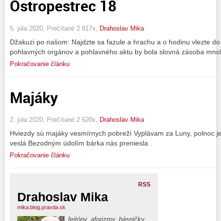
Ostropestrec 18
5. júla 2020, Prečítané 2 817x,
Drahoslav Mika
Džakuzi po našom: Najdzte sa fazule a hrachu a o hodinu vlezte do
pohlavných orgánov a pohlavného aktu by bola slovná zásoba mnoh
Pokračovanie článku
Majáky
2. júla 2020, Prečítané 2 620x,
Drahoslav Mika
Hviezdy sú majáky vesmírnych pobreží Vyplávam za Luny, polnoc je 
veslá Bezodným údolím bárka nás preniesla .
Pokračovanie článku
RSS
Drahoslav Mika
mika.blog.pravda.sk
fejtóny, aforizmy, básničky