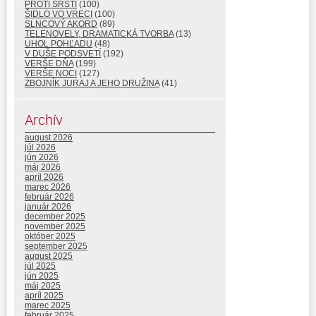
PROTI SRSTI
(100)
ŠIDLO VO VRECI
(100)
SLNCOVÝ AKORD
(89)
TELENOVELY, DRAMATICKÁ TVORBA
(13)
UHOL POHĽADU
(48)
V DUŠE PODSVETÍ
(192)
VERŠE DŇA
(199)
VERŠE NOCI
(127)
ZBOJNÍK JURAJ A JEHO DRUŽINA
(41)
Archív
august 2026
júl 2026
jún 2026
máj 2026
apríl 2026
marec 2026
február 2026
január 2026
december 2025
november 2025
október 2025
september 2025
august 2025
júl 2025
jún 2025
máj 2025
apríl 2025
marec 2025
február 2025