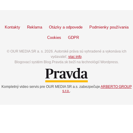
Kontakty
Reklama
Otázky a odpovede
Podmienky používania
Cookies
GDPR
© OUR MEDIA SR a. s. 2026. Autorské práva sú vyhradené a vykonáva ich
vydavateľ,
viac info
.
Blogovací systém Blog.Pravda.sk beží na technológií Wordpress.
Kompletný video servis pre OUR MEDIA SR a.s. zabezpečuje
ARBERTO GROUP
s.r.o.
.