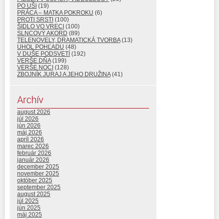
PO UŠI
(19)
PRÁCA – MATKA POKROKU
(6)
PROTI SRSTI
(100)
ŠIDLO VO VRECI
(100)
SLNCOVÝ AKORD
(89)
TELENOVELY, DRAMATICKÁ TVORBA
(13)
UHOL POHĽADU
(48)
V DUŠE PODSVETÍ
(192)
VERŠE DŇA
(199)
VERŠE NOCI
(128)
ZBOJNÍK JURAJ A JEHO DRUŽINA
(41)
Archív
august 2026
júl 2026
jún 2026
máj 2026
apríl 2026
marec 2026
február 2026
január 2026
december 2025
november 2025
október 2025
september 2025
august 2025
júl 2025
jún 2025
máj 2025