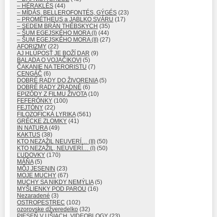
– HÉRAKLÉS
(44)
– MÍDÁS, BELLEROFONTÉS, GÝGÉS
(23)
– PROMÉTHEUS a JABLKO SVÁRU
(17)
– SEDEM BRÁN THÉBSKYCH
(35)
– ŠUM EGEJSKÉHO MORA (I)
(44)
– ŠUM EGEJSKÉHO MORA (II)
(27)
AFORIZMY
(22)
AJ HLÚPOSŤ JE BOŽÍ DAR
(9)
BALADA O VOJAČIKOVI
(5)
ČAKANIE NA TERORISTU
(7)
CENGÁČ
(6)
DOBRÉ RADY DO ŽIVORENIA
(5)
DOBRÉ RADY ZRADNÉ
(6)
EPIZÓDY Z FILMU ŽIVOTA
(10)
FEFERÓNKY
(100)
FEJTÓNY
(22)
FILOZOFICKÁ LYRIKA
(561)
GRÉCKE ZLOMKY
(41)
IN NATURA
(49)
KAKTUS
(38)
KTO NEZAŽIL NEUVERÍ… (II)
(50)
KTO NEZAŽIL, NEUVERÍ… (I)
(50)
ĽUDOVKY
(170)
MÁŇA
(5)
MÔJ JESENIN
(23)
MOJE MUCHY
(67)
MUCHY SA NIKDY NEMÝLIA
(5)
MYŠLIENKY POD PAROU
(16)
Nezaradené
(3)
OSTROPESTREC
(102)
ozorovske džveredelko
(32)
PIESEŇ V UŠIACH, VIDEOBLOGY
(23)