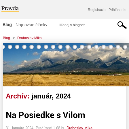
Registrácia
Prihlásenie
Blog
Najnovšie články
Najčítanejšie články
Blog
>
Drahoslav Mika
Najkomentovanejšie články
Zoznam blogov
Komerčné blogy
Archív:
január, 2024
Na Posiedke s Vilom
31. januára 2024, Prečítané 1 681x,
Drahoslav Mika