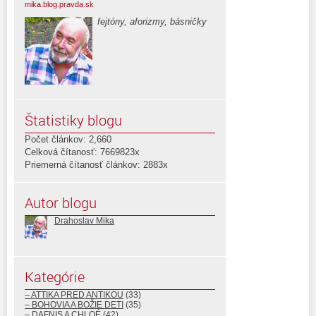
mika.blog.pravda.sk
fejtóny, aforizmy, básničky
Štatistiky blogu
Počet článkov: 2,660
Celková čítanosť: 7669823x
Priemerná čítanosť článkov: 2883x
Autor blogu
Drahoslav Mika
Kategórie
– ATTIKA PRED ANTIKOU
(33)
– BOHOVIA A BOŽIE DETI
(35)
– DAFNIS A CHLOÉ
(42)