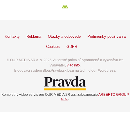
Kontakty
Reklama
Otázky a odpovede
Podmienky používania
Cookies
GDPR
© OUR MEDIA SR a. s. 2026. Autorské práva sú vyhradené a vykonáva ich
vydavateľ,
viac info
.
Blogovací systém Blog.Pravda.sk beží na technológií Wordpress.
Kompletný video servis pre OUR MEDIA SR a.s. zabezpečuje
ARBERTO GROUP
s.r.o.
.