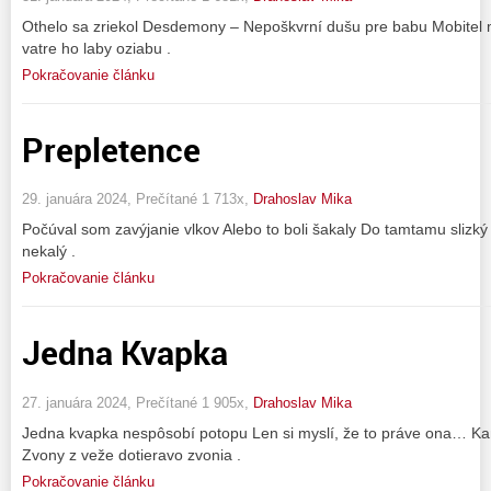
Othelo sa zriekol Desdemony – Nepoškvrní dušu pre babu Mobitel 
vatre ho laby oziabu .
Pokračovanie článku
Prepletence
29. januára 2024, Prečítané 1 713x,
Drahoslav Mika
Počúval som zavýjanie vlkov Alebo to boli šakaly Do tamtamu slizký
nekalý .
Pokračovanie článku
Jedna Kvapka
27. januára 2024, Prečítané 1 905x,
Drahoslav Mika
Jedna kvapka nespôsobí potopu Len si myslí, že to práve ona… Ka
Zvony z veže dotieravo zvonia .
Pokračovanie článku