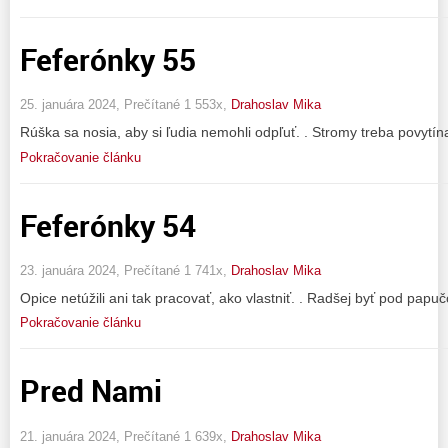
Feferónky 55
25. januára 2024, Prečítané 1 553x,
Drahoslav Mika
Rúška sa nosia, aby si ľudia nemohli odpľuť. . Stromy treba povytína
Pokračovanie článku
Feferónky 54
23. januára 2024, Prečítané 1 741x,
Drahoslav Mika
Opice netúžili ani tak pracovať, ako vlastniť. . Radšej byť pod pap
Pokračovanie článku
Pred Nami
21. januára 2024, Prečítané 1 639x,
Drahoslav Mika