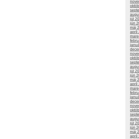
nove
októ
sept
augu
júl 2
jún 
máj 
apríl
mare
febr
janu
dece
nove
októ
sept
augu
júl 2
jún 
máj 
apríl
mare
febr
janu
dece
nove
októ
sept
augu
júl 2
jún 
máj 
apríl