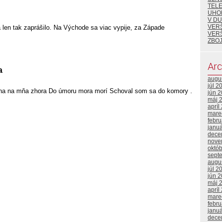
TEL
UHO
V DU
VER
 len tak zaprášilo. Na Východe sa viac vypije, za Západe
VER
ZBOJ
Arc
a
augu
júl 2
ha na mňa zhora Do úmoru mora morí Schoval som sa do komory .
jún 
máj 
apríl
mare
febr
janu
dece
nove
októ
sept
augu
júl 2
jún 
máj 
apríl
mare
febr
janu
dece