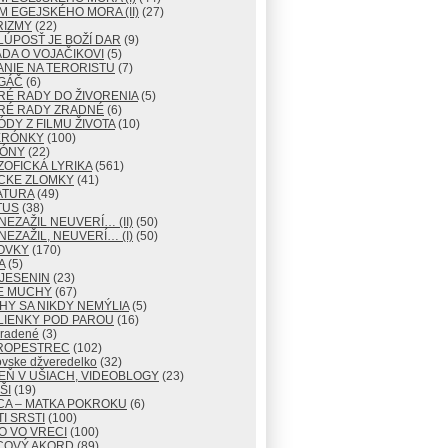
M EGEJSKÉHO MORA (II)
(27)
RIZMY
(22)
LÚPOSŤ JE BOŽÍ DAR
(9)
DA O VOJAČIKOVI
(5)
NIE NA TERORISTU
(7)
GÁČ
(6)
RÉ RADY DO ŽIVORENIA
(5)
RÉ RADY ZRADNÉ
(6)
ÓDY Z FILMU ŽIVOTA
(10)
ERÓNKY
(100)
TÓNY
(22)
ZOFICKÁ LYRIKA
(561)
CKE ZLOMKY
(41)
ATURA
(49)
TUS
(38)
NEZAŽIL NEUVERÍ… (II)
(50)
NEZAŽIL, NEUVERÍ… (I)
(50)
OVKY
(170)
A
(5)
JESENIN
(23)
E MUCHY
(67)
Y SA NIKDY NEMÝLIA
(5)
LIENKY POD PAROU
(16)
radené
(3)
ROPESTREC
(102)
ovske džveredelko
(32)
EŇ V UŠIACH, VIDEOBLOGY
(23)
ŠI
(19)
CA – MATKA POKROKU
(6)
I SRSTI
(100)
O VO VRECI
(100)
COVÝ AKORD
(89)