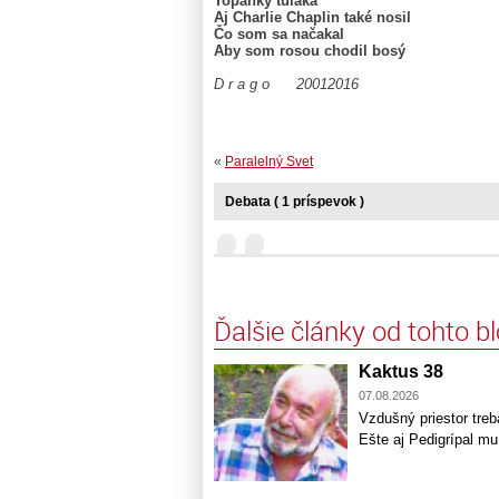
Topánky tuláka
Aj Charlie Chaplin také nosil
Čo som sa načakal
Aby som rosou chodil bosý
D r a g o 20012016
«
Paralelný Svet
Debata ( 1 príspevok )
Ďalšie články od tohto b
Kaktus 38
07.08.2026
Vzdušný priestor treb
Ešte aj Pedigrípal m