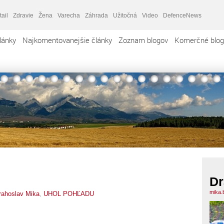
tail
Zdravie
Žena
Varecha
Záhrada
Užitočná
Video
DefenceNews
lánky
Najkomentovanejšie články
Zoznam blogov
Komerčné blog
Dr
mika.
rahoslav Mika
,
UHOL POHĽADU