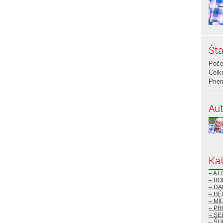
Šta
Poče
Celk
Prie
Aut
Kat
– AT
– BO
– DA
– H
– MÍ
– P
– S
– ŠU