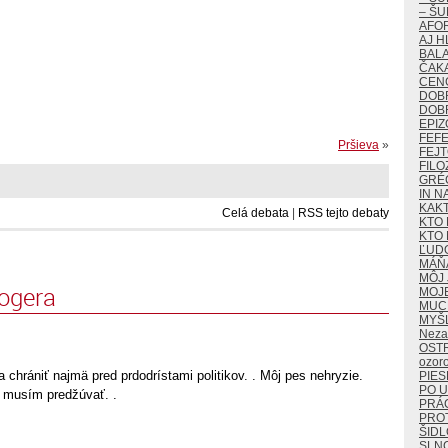
– ŠU
AFO
AJ H
BALA
ČAKA
CEN
DOB
DOB
EPIZ
FEF
Pršieva
»
FEJ
FILO
GRÉ
IN N
KAK
Celá debata
|
RSS tejto debaty
KTO 
KTO 
ĽUD
MÁŇ
MÔJ 
logera
MOJ
MUCH
MYŠ
Neza
OST
ozor
a chrániť najmä pred prdodrístami politikov. . Môj pes nehryzie.
PIES
PO U
u musím predžúvať. .
PRÁ
PROT
ŠIDL
SLN