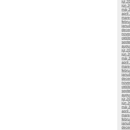
júl 2
jún 
máj 
apríl
mare
febr
janu
dece
nove
októ
sept
augu
júl 2
jún 
máj 
apríl
mare
febr
janu
dece
nove
októ
sept
augu
júl 2
jún 
máj 
apríl
mare
febr
janu
dece