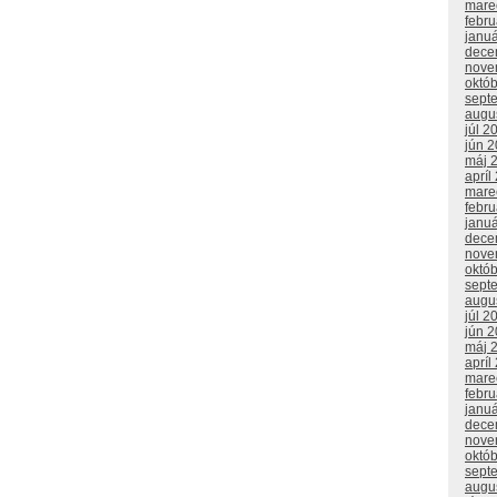
mare
febr
janu
dece
nove
októ
sept
augu
júl 2
jún 
máj 
apríl
mare
febr
janu
dece
nove
októ
sept
augu
júl 2
jún 
máj 
apríl
mare
febr
janu
dece
nove
októ
sept
augu