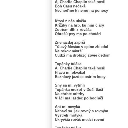
Aj Charlie Chaplin také nosil
Boh Času nečaká
Nechoďme k nemu na ponosy
Ktosi z nás ukáša
Krížiky na hrb, ku nim čiary
Zotriem dlh z rováša
Obrešú psy ma po chotári
Znenazdaj zaprší
Túlavý Mesiac v splne zbledol
Na rokov návrší
Cudzí ma drobizg zovie dedom
Topánky tuláka
Aj Charlie Chaplin také nosil
Hlavu mi okvákal
Bezhlavý jazdec ostrím kosy
Sny sa mi vytrhli
Topánka mozoľ v Duši tlačí
Na chrbte mitrhy
Vláči ma jazdec po bodľačí
Ani mi nevyká
Nebaví sa jak rovný s rovným
Vystrelí motyka
Ukryvšia rováš medzi rovmi