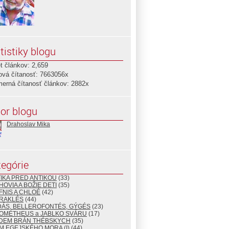
tistiky blogu
t článkov: 2,659
ová čítanosť: 7663056x
merná čítanosť článkov: 2882x
or blogu
Drahoslav Mika
egórie
TIKA PRED ANTIKOU
(33)
HOVIA A BOŽIE DETI
(35)
FNIS A CHLOÉ
(42)
ÉRAKLÉS
(44)
DÁS, BELLEROFONTÉS, GÝGÉS
(23)
ROMÉTHEUS a JABLKO SVÁRU
(17)
EDEM BRÁN THÉBSKYCH
(35)
M EGEJSKÉHO MORA (I)
(44)