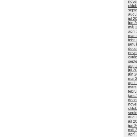
nove
októ
sept
augu
júl 2
jún 
máj 
apríl
mare
febr
janu
dece
nove
októ
sept
augu
júl 2
jún 
máj 
apríl
mare
febr
janu
dece
nove
októ
sept
augu
júl 2
jún 
máj 
apríl