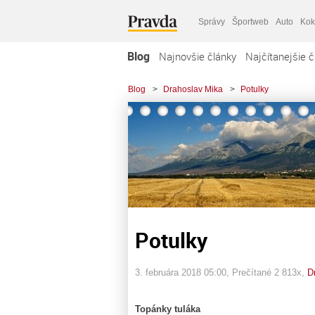
Správy
Športweb
Auto
Kok
Blog
Najnovšie články
Najčítanejšie č
Blog
>
Drahoslav Mika
>
Potulky
Potulky
3. februára 2018 05:00
, Prečítané 2 813x,
D
Topánky tuláka