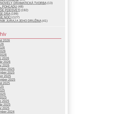
ENOVELY, DRAMATICKÁ TVORBA
(13)
L POHĽADU
(48)
ŠE PODSVETÍ
(192)
ŠE DŇA
(199)
ŠE NOCI
(127)
NÍK JURAJ A JEHO DRUŽINA
(41)
hív
st 2026
026
2026
2026
 2026
c 2026
uár 2026
ár 2026
mber 2025
mber 2025
ber 2025
ember 2025
st 2025
025
2025
2025
 2025
c 2025
uár 2025
ár 2025
mber 2024