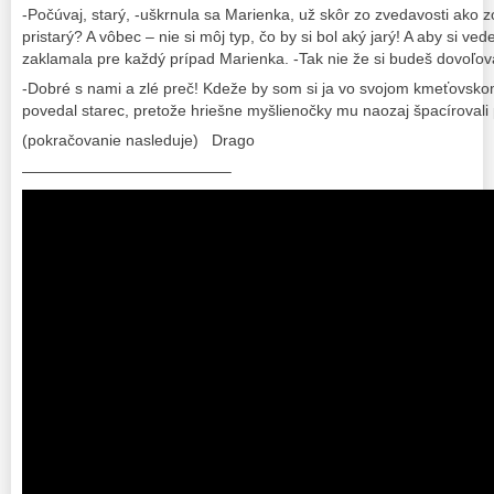
-Počúvaj, starý, -uškrnula sa Marienka, už skôr zo zvedavosti ako zo
pristarý? A vôbec – nie si môj typ, čo by si bol aký jarý! A aby si ve
zaklamala pre každý prípad Marienka. -Tak nie že si budeš dovoľov
-Dobré s nami a zlé preč! Kdeže by som si ja vo svojom kmeťovskom 
povedal starec, pretože hriešne myšlienočky mu naozaj špacírovali
(pokračovanie nasleduje) Drago
—————————————–