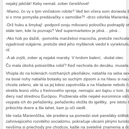
nejaký jabčák! Keby nemali, zober čerešňové!
-Mamo, čo vy s tým vinčiskom robíte? Veď len včera som doniesla šty
si o mne pomyslia predávačky v samoške?! -drzo odvrkla Marienka
-Drž hubu a šmykaj! -podporil svoju milovanú polovičku podnapilý o
stále tam, kde ťa poznajú? Veď supermarketov je plná… plná…
-Ako húb po daždi, -pomohla manželovi macocha, pretože nechcela,
vyjadroval vulgárne, pretože sled jeho myšlienok viedol k vyrieknu
riť.
-A ak zvýši, zober aj nejaké marsky. V tvrdom balení, -dodal otec.
Čo mala úbohá polosirôtka robiť? Keď nechcela do decáku, musela 
Vhúpla do na kolenách roztrhaných plesňákov, natiahla na seba sexi
na bosé nohy natiahla botasky so suchým zipsom a na hlavu si nac
chcela zelenú, ale tá sa jej kdesi zapotrošila a na hľadanie nebolo 
strekla lesnú vôňu z freónového spreja, nemajúc ani šajnu o tom, 
diery nad strednou Európou. Pozbierala ešte nejaké euromince váľa
vsypala ich do peňaženky, peňaženku vložila do igelitky, pre istotu t
pribúchla dvere a šla tahet, kam ju oči viedli.
Ide naša Marienôčka, ide prediera sa pomedzi sivé paneláky sídlis
zahnivajúceho rozvitého socializmu, pokračuje ulicami plnými turis
nevšíma si priechody pre chodcov, kašle na svetelné znamenia a d