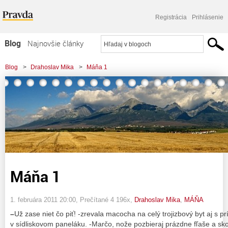
Registrácia
Prihlásenie
Blog
Najnovšie články
Najčítanejšie články
Blog
>
Drahoslav Mika
>
Máňa 1
Najkomentovanejšie články
Zoznam blogov
Komerčné blogy
Máňa 1
1. februára 2011 20:00
, Prečítané 4 196x,
Drahoslav Mika
,
MÁŇA
–
Už zase niet čo piť! -zrevala macocha na celý trojizbový byt aj s p
v sídliskovom paneláku. -Marčo, nože pozbieraj prázdne fľaše a s