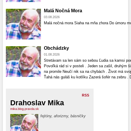
Malá Nočná Mora
03.08.2026
Malá nočná mora Siaha na mňa zhora Do úmoru mo
Obchádzky
01.08.2026
Stretávam sa len sám so sebou Ľudia sa kamsi pode
Povoľká rád si v posteli . Jeden sa zašil, druhým š
na promile Neučí nik sa na chybách . Život má svoj
Ťahá nás guláš ku kotlíku Zazerá šofér na zebru . D
RSS
Drahoslav Mika
mika.blog.pravda.sk
fejtóny, aforizmy, básničky