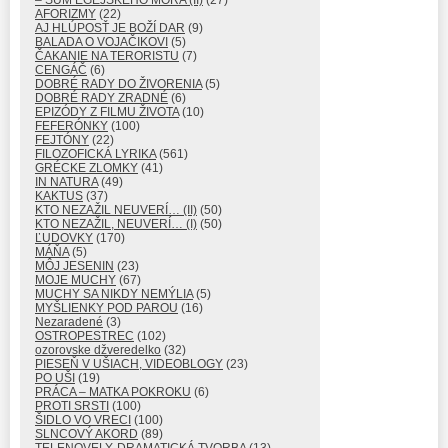
AFORIZMY
(22)
AJ HLÚPOSŤ JE BOŽÍ DAR
(9)
BALADA O VOJAČIKOVI
(5)
ČAKANIE NA TERORISTU
(7)
CENGÁČ
(6)
DOBRÉ RADY DO ŽIVORENIA
(5)
DOBRÉ RADY ZRADNÉ
(6)
EPIZÓDY Z FILMU ŽIVOTA
(10)
FEFERÓNKY
(100)
FEJTÓNY
(22)
FILOZOFICKÁ LYRIKA
(561)
GRÉCKE ZLOMKY
(41)
IN NATURA
(49)
KAKTUS
(37)
KTO NEZAŽIL NEUVERÍ… (II)
(50)
KTO NEZAŽIL, NEUVERÍ… (I)
(50)
ĽUDOVKY
(170)
MÁŇA
(5)
MÔJ JESENIN
(23)
MOJE MUCHY
(67)
MUCHY SA NIKDY NEMÝLIA
(5)
MYŠLIENKY POD PAROU
(16)
Nezaradené
(3)
OSTROPESTREC
(102)
ozorovske džveredelko
(32)
PIESEŇ V UŠIACH, VIDEOBLOGY
(23)
PO UŠI
(19)
PRÁCA – MATKA POKROKU
(6)
PROTI SRSTI
(100)
ŠIDLO VO VRECI
(100)
SLNCOVÝ AKORD
(89)
TELENOVELY, DRAMATICKÁ TVORBA
(13)