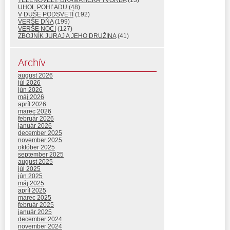
UHOL POHĽADU
(48)
V DUŠE PODSVETÍ
(192)
VERŠE DŇA
(199)
VERŠE NOCI
(127)
ZBOJNÍK JURAJ A JEHO DRUŽINA
(41)
Archív
august 2026
júl 2026
jún 2026
máj 2026
apríl 2026
marec 2026
február 2026
január 2026
december 2025
november 2025
október 2025
september 2025
august 2025
júl 2025
jún 2025
máj 2025
apríl 2025
marec 2025
február 2025
január 2025
december 2024
november 2024