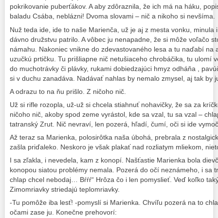
pokrikovanie puberťákov. A aby zdôraznila, že ich má na háku, popi
baladu Csába, neblázni! Dvoma slovami – nič a nikoho si nevšíma.
Nuž teda ide, ide to naše Marienča, už je aj z mesta vonku, minula 
dávno družstvu patrilo. A vôbec ju nenapadne, že si môže voľačo sto
námahu. Nakoniec vnikne do zdevastovaného lesa a tu naďabí na akú
uzučkú prtičku. Tu prišliapne nič netušiaceho chrobáčika, tu ulomí 
do muchotrávky či plávky, rukami dobiedzajúci hmyz odháňa , pavúči
si v duchu zanadáva. Nadávať nahlas by nemalo zmysel, aj tak by ju
A odrazu to na ňu prišlo. Z ničoho nič.
Už si rifle rozopla, už-už si chcela stiahnuť nohavičky, že sa za kr
ničoho nič, akoby spod zeme vyrástol, kde sa vzal, tu sa vzal – chla
tatranský Zrut. Nič nevraví, len pozerá, hľadí, čumí, oči si ide vymoč
Až teraz sa Marienka, polosirôtka naša úbohá, prebrala z nostalgi
zašla priďaleko. Neskoro je však plakať nad rozliatym mliekom, n
I sa zľakla, i nevedela, kam z konopí. Našťastie Marienka bola die
konopou siatou problémy nemala. Pozerá do očí neznámeho, i sa tr
chlap chcel nebodaj… Bŕŕŕ“ Hrôza čo i len pomyslieť. Veď koľko t
Zimomriavky striedajú teplomriavky.
-Tu pomôže iba lesť! -pomyslí si Marienka. Chvíľu pozerá na to chla
očami zase ju. Konečne prehovorí: