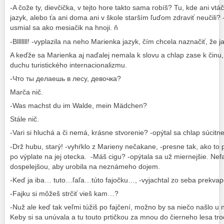
-A čože ty, dievčička, v tejto hore takto sama robíš? Tu, kde ani vtá
jazyk, alebo ťa ani doma ani v škole starším ľuďom zdraviť neučili? -
usmial sa ako mesiačik na hnoji. ň
-Blllllll! -vyplazila na neho Marienka jazyk, čím chcela naznačiť, že j
A keďže sa Marienka aj naďalej nemala k slovu a chlap zase k činu,
duchu turistického internacionalizmu.
-Что ты делаешь в лесу, девочка?
Marča nič.
-Was machst du im Walde, mein Mädchen?
Stále nič.
-Vari si hluchá a či nemá, krásne stvorenie? -opýtal sa chlap súcitne
-Drž hubu, starý! -vyhŕklo z Marieny nečakane, -presne tak, ako to
po výplate na jej otecka. -Máš cigu? -opýtala sa už miernejšie. Nefa
dospelejšou, aby urobila na neznámeho dojem.
-Keď ja iba… tuto…ľaľa…túto fajočku…, -vyjachtal zo seba prekvap
-Fajku si môžeš strčiť vieš kam…?
-Nuž ale keď tak veľmi túžiš po fajčení, možno by sa niečo našlo u 
Keby si sa unúvala a tu touto prtičkou za mnou do čierneho lesa tr