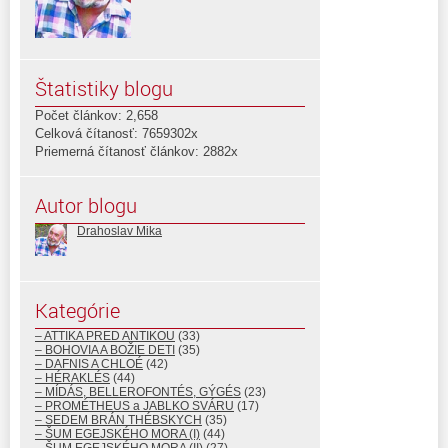
Štatistiky blogu
Počet článkov: 2,658
Celková čítanosť: 7659302x
Priemerná čítanosť článkov: 2882x
Autor blogu
Drahoslav Mika
Kategórie
– ATTIKA PRED ANTIKOU
(33)
– BOHOVIA A BOŽIE DETI
(35)
– DAFNIS A CHLOÉ
(42)
– HÉRAKLÉS
(44)
– MÍDÁS, BELLEROFONTÉS, GÝGÉS
(23)
– PROMÉTHEUS a JABLKO SVÁRU
(17)
– SEDEM BRÁN THÉBSKYCH
(35)
– ŠUM EGEJSKÉHO MORA (I)
(44)
– ŠUM EGEJSKÉHO MORA (II)
(27)