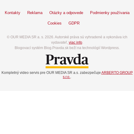
Kontakty
Reklama
Otázky a odpovede
Podmienky používania
Cookies
GDPR
© OUR MEDIA SR a. s. 2026. Autorské práva sú vyhradené a vykonáva ich
vydavateľ,
viac info
.
Blogovací systém Blog.Pravda.sk beží na technológií Wordpress.
Kompletný video servis pre OUR MEDIA SR a.s. zabezpečuje
ARBERTO GROUP
s.r.o.
.