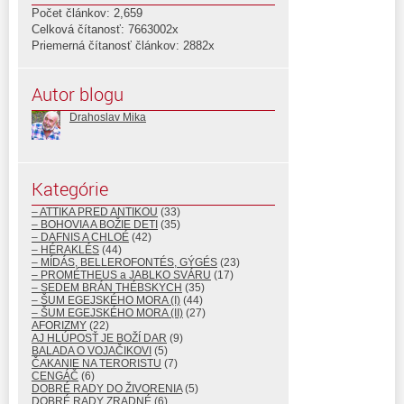
Počet článkov: 2,659
Celková čítanosť: 7663002x
Priemerná čítanosť článkov: 2882x
Autor blogu
Drahoslav Mika
Kategórie
– ATTIKA PRED ANTIKOU
(33)
– BOHOVIA A BOŽIE DETI
(35)
– DAFNIS A CHLOÉ
(42)
– HÉRAKLÉS
(44)
– MÍDÁS, BELLEROFONTÉS, GÝGÉS
(23)
– PROMÉTHEUS a JABLKO SVÁRU
(17)
– SEDEM BRÁN THÉBSKYCH
(35)
– ŠUM EGEJSKÉHO MORA (I)
(44)
– ŠUM EGEJSKÉHO MORA (II)
(27)
AFORIZMY
(22)
AJ HLÚPOSŤ JE BOŽÍ DAR
(9)
BALADA O VOJAČIKOVI
(5)
ČAKANIE NA TERORISTU
(7)
CENGÁČ
(6)
DOBRÉ RADY DO ŽIVORENIA
(5)
DOBRÉ RADY ZRADNÉ
(6)