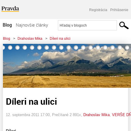
Registrácia
Prihlásenie
Blog
Najnovšie články
Najčítanejšie články
Blog
>
Drahoslav Mika
>
Díleri na ulici
Najkomentovanejšie články
Zoznam blogov
Komerčné blogy
Díleri na ulici
12. septembra 2011 17:00
, Prečítané 2 891x,
Drahoslav Mika
,
VERŠE D
Díleri