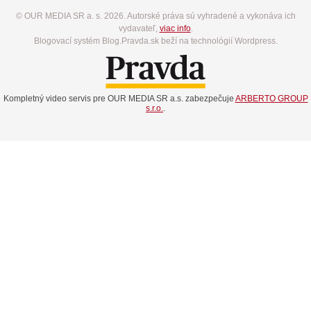
© OUR MEDIA SR a. s. 2026. Autorské práva sú vyhradené a vykonáva ich
vydavateľ,
viac info
.
Blogovací systém Blog.Pravda.sk beží na technológií Wordpress.
Kompletný video servis pre OUR MEDIA SR a.s. zabezpečuje
ARBERTO GROUP
s.r.o.
.