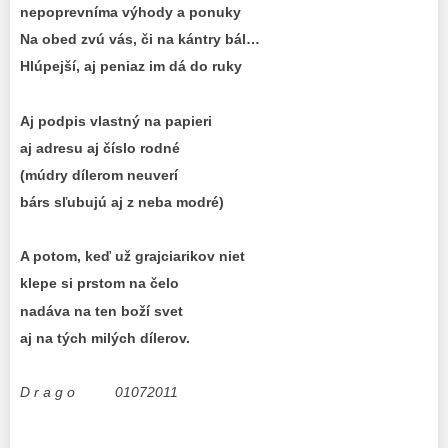
nepoprevníma výhody a ponuky
Na obed zvú vás, či na kántry bál…
Hlúpejší, aj peniaz im dá do ruky
Aj podpis vlastný na papieri
aj adresu aj číslo rodné
(múdry dílerom neuverí
bárs sľubujú aj z neba modré)
A potom, keď už grajciarikov niet
klepe si prstom na čelo
nadáva na ten boží svet
aj na tých milých dílerov.
D r a g o 01072011