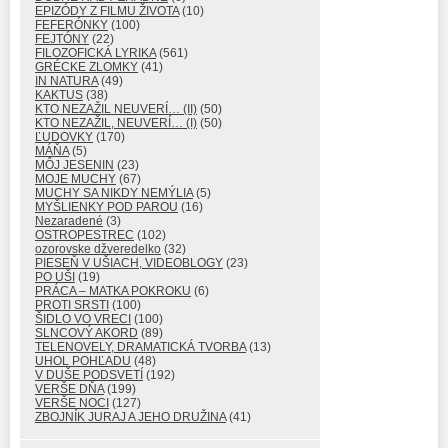
EPIZÓDY Z FILMU ŽIVOTA
(10)
FEFERÓNKY
(100)
FEJTÓNY
(22)
FILOZOFICKÁ LYRIKA
(561)
GRÉCKE ZLOMKY
(41)
IN NATURA
(49)
KAKTUS
(38)
KTO NEZAŽIL NEUVERÍ… (II)
(50)
KTO NEZAŽIL, NEUVERÍ… (I)
(50)
ĽUDOVKY
(170)
MÁŇA
(5)
MÔJ JESENIN
(23)
MOJE MUCHY
(67)
MUCHY SA NIKDY NEMÝLIA
(5)
MYŠLIENKY POD PAROU
(16)
Nezaradené
(3)
OSTROPESTREC
(102)
ozorovske džveredelko
(32)
PIESEŇ V UŠIACH, VIDEOBLOGY
(23)
PO UŠI
(19)
PRÁCA – MATKA POKROKU
(6)
PROTI SRSTI
(100)
ŠIDLO VO VRECI
(100)
SLNCOVÝ AKORD
(89)
TELENOVELY, DRAMATICKÁ TVORBA
(13)
UHOL POHĽADU
(48)
V DUŠE PODSVETÍ
(192)
VERŠE DŇA
(199)
VERŠE NOCI
(127)
ZBOJNÍK JURAJ A JEHO DRUŽINA
(41)