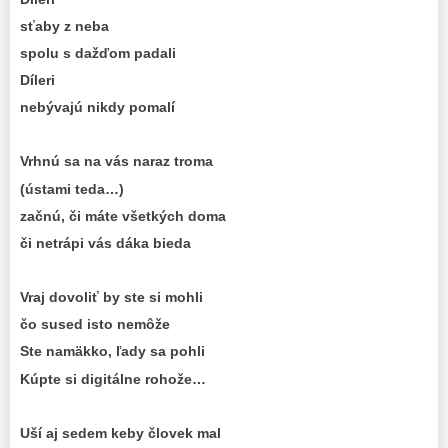
sťaby z neba
spolu s dažďom padali
Díleri
nebývajú nikdy pomalí
Vrhnú sa na vás naraz troma
(ústami teda…)
začnú, či máte všetkých doma
či netrápi vás dáka bieda
Vraj dovoliť by ste si mohli
čo sused isto nemôže
Ste namäkko, ľady sa pohli
Kúpte si digitálne rohože…
Uší aj sedem keby človek mal