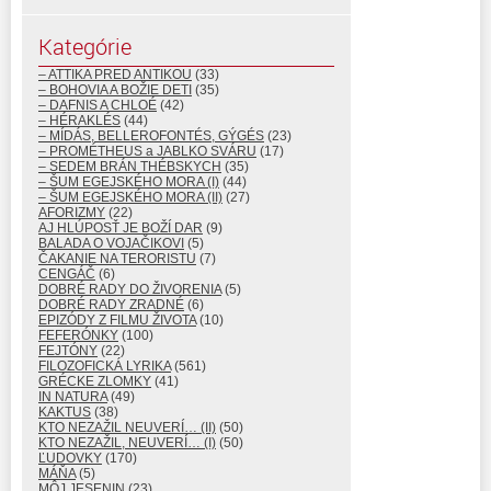
Kategórie
– ATTIKA PRED ANTIKOU
(33)
– BOHOVIA A BOŽIE DETI
(35)
– DAFNIS A CHLOÉ
(42)
– HÉRAKLÉS
(44)
– MÍDÁS, BELLEROFONTÉS, GÝGÉS
(23)
– PROMÉTHEUS a JABLKO SVÁRU
(17)
– SEDEM BRÁN THÉBSKYCH
(35)
– ŠUM EGEJSKÉHO MORA (I)
(44)
– ŠUM EGEJSKÉHO MORA (II)
(27)
AFORIZMY
(22)
AJ HLÚPOSŤ JE BOŽÍ DAR
(9)
BALADA O VOJAČIKOVI
(5)
ČAKANIE NA TERORISTU
(7)
CENGÁČ
(6)
DOBRÉ RADY DO ŽIVORENIA
(5)
DOBRÉ RADY ZRADNÉ
(6)
EPIZÓDY Z FILMU ŽIVOTA
(10)
FEFERÓNKY
(100)
FEJTÓNY
(22)
FILOZOFICKÁ LYRIKA
(561)
GRÉCKE ZLOMKY
(41)
IN NATURA
(49)
KAKTUS
(38)
KTO NEZAŽIL NEUVERÍ… (II)
(50)
KTO NEZAŽIL, NEUVERÍ… (I)
(50)
ĽUDOVKY
(170)
MÁŇA
(5)
MÔJ JESENIN
(23)