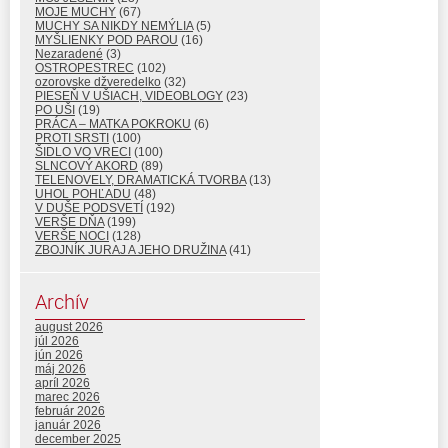
MOJE MUCHY
(67)
MUCHY SA NIKDY NEMÝLIA
(5)
MYŠLIENKY POD PAROU
(16)
Nezaradené
(3)
OSTROPESTREC
(102)
ozorovske džveredelko
(32)
PIESEŇ V UŠIACH, VIDEOBLOGY
(23)
PO UŠI
(19)
PRÁCA – MATKA POKROKU
(6)
PROTI SRSTI
(100)
ŠIDLO VO VRECI
(100)
SLNCOVÝ AKORD
(89)
TELENOVELY, DRAMATICKÁ TVORBA
(13)
UHOL POHĽADU
(48)
V DUŠE PODSVETÍ
(192)
VERŠE DŇA
(199)
VERŠE NOCI
(128)
ZBOJNÍK JURAJ A JEHO DRUŽINA
(41)
Archív
august 2026
júl 2026
jún 2026
máj 2026
apríl 2026
marec 2026
február 2026
január 2026
december 2025