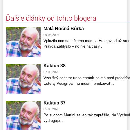
Ďalšie články od tohto blogera
Malá Nočná Búrka
09.08.2026
Vplazila noc sa – čierna mamba Hromovlad už sa o
Pravda Zablýslo – no nie na časy .
Kaktus 38
07.08.2026
Vzdušný priestor treba chrániť najmä pred prdodríst
Ešte aj Pedigrípal mu musím predžúvať. .
Kaktus 37
05.08.2026
Po suchom Martini sa len tak zaprášilo. Na Východ
vydroguje. .