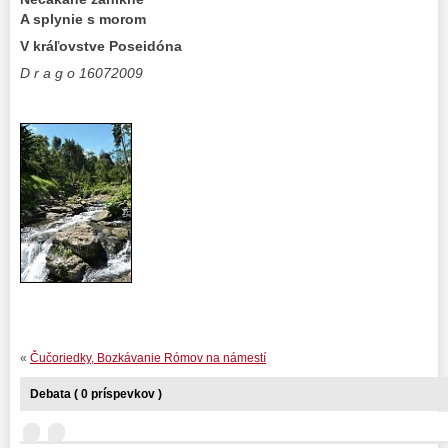
A splynie s morom
V kráľovstve Poseidóna
D r a g o 16072009
«
Čučoriedky, Bozkávanie Rómov na námestí
Debata ( 0 príspevkov )