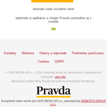
sledujte naše sociálne siete
stiahnite si aplikáciu a čítajte Pravdu pohodlne aj v
mobile
Kontakty
Reklama
Otázky a odpovede
Podmienky používania
Cookies
GDPR
© OUR MEDIA SR a. s. 2026. Autorské práva sú vyhradené a vykonáva ich
vydavateľ,
viac info
.
Blogovací systém Blog.Pravda.sk beží na technológií Wordpress.
Kompletný video servis pre OUR MEDIA SR a.s. zabezpečuje
ARBERTO GROUP
s.r.o.
.