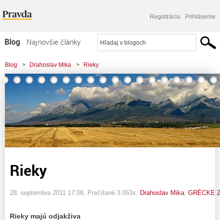
Registrácia
Prihlásenie
Blog
Najnovšie články
Najčítanejšie články
Blog
>
Drahoslav Mika
>
Rieky
Najkomentovanejšie články
Zoznam blogov
Komerčné blogy
Rieky
28. septembra 2011 17:08
, Prečítané 3 053x,
Drahoslav Mika
,
GRÉCKE 
Rieky majú odjakživa