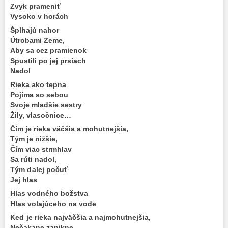
Zvyk prameniť
Vysoko v horách
Šplhajú nahor
Útrobami Zeme,
Aby sa cez pramienok
Spustili po jej prsiach
Nadol
Rieka ako tepna
Pojíma so sebou
Svoje mladšie sestry
Žily, vlasočnice…
Čím je rieka väčšia a mohutnejšia,
Tým je nižšie,
Čím viac strmhlav
Sa rúti nadol,
Tým ďalej počuť
Jej hlas
Hlas vodného božstva
Hlas volajúceho na vode
Keď je rieka najväčšia a najmohutnejšia,
Nečakane zanikne