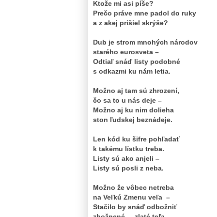
Ktože mi asi píše?
Prečo práve mne padol do ruky
a z akej prišiel skrýše?
Dub je strom mnohých národov
starého eurosveta –
Odtiaľ snáď listy podobné
s odkazmi ku nám letia.
Možno aj tam sú zhrození,
čo sa to u nás deje –
Možno aj ku nim dolieha
ston ľudskej beznádeje.
Len kód ku šifre pohľadať
k takému lístku treba.
Listy sú ako anjeli –
Listy sú posli z neba.
Možno že vôbec netreba
na Veľkú Zmenu veľa –
Stačilo by snáď odbožniť
zbožnené – zlaté teľa…