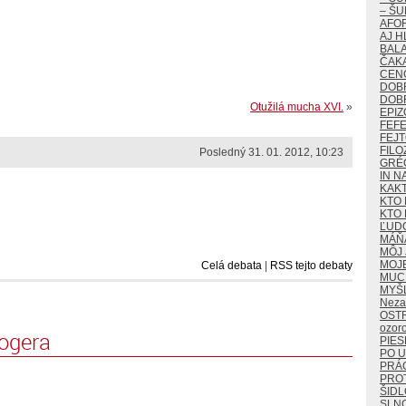
– ŠU
AFO
AJ H
BALA
ČAKA
CEN
DOB
DOB
Otužilá mucha XVI.
»
EPIZ
FEF
FEJ
FILO
Posledný 31. 01. 2012, 10:23
GRÉ
IN N
KAK
KTO 
KTO 
ĽUD
MÁŇ
MÔJ 
MOJ
Celá debata
|
RSS tejto debaty
MUCH
MYŠ
Neza
OST
ozor
logera
PIES
PO U
PRÁ
PROT
ŠIDL
SLN