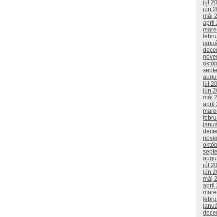
júl 2
jún 
máj 
apríl
mare
febr
janu
dece
nove
októ
sept
augu
júl 2
jún 
máj 
apríl
mare
febr
janu
dece
nove
októ
sept
augu
júl 2
jún 
máj 
apríl
mare
febr
janu
dece