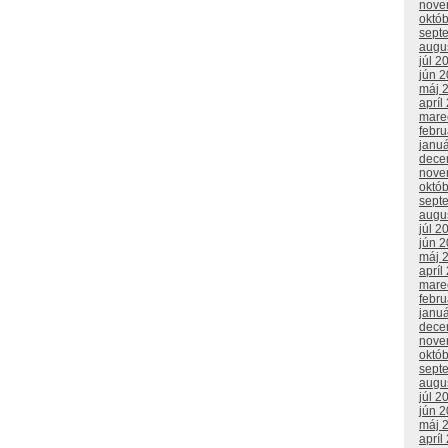
nove
októ
sept
augu
júl 2
jún 
máj 
apríl
mare
febr
janu
dece
nove
októ
sept
augu
júl 2
jún 
máj 
apríl
mare
febr
janu
dece
nove
októ
sept
augu
júl 2
jún 
máj 
apríl