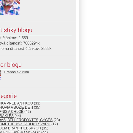
tistiky blogu
t článkov: 2,659
ová čítanosť: 7665294x
merná čítanosť článkov: 2883x
or blogu
Drahoslav Mika
egórie
TIKA PRED ANTIKOU
(33)
HOVIA A BOŽIE DETI
(35)
FNIS A CHLOÉ
(42)
ÉRAKLÉS
(44)
DÁS, BELLEROFONTÉS, GÝGÉS
(23)
ROMÉTHEUS a JABLKO SVÁRU
(17)
EDEM BRÁN THÉBSKYCH
(35)
M EGEJSKÉHO MORA (I)
(44)