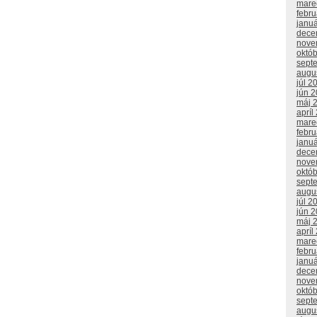
mare
febr
janu
dece
nove
októ
sept
augu
júl 2
jún 
máj 
apríl
mare
febr
janu
dece
nove
októ
sept
augu
júl 2
jún 
máj 
apríl
mare
febr
janu
dece
nove
októ
sept
augu