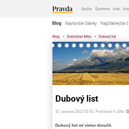
Správy
Športweb
Auto
Kok
Blog
Najnovšie články
Najčítanejšie č
Blog
>
Drahoslav Mika
>
Dubový list
Dubový list
31. januára 2012 02:55
, Prečítané 4 138x,
D
Dubový list mi vietor doručil.