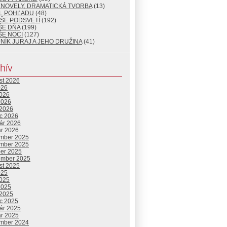
ENOVELY, DRAMATICKÁ TVORBA
(13)
L POHĽADU
(48)
ŠE PODSVETÍ
(192)
ŠE DŇA
(199)
ŠE NOCI
(127)
NÍK JURAJ A JEHO DRUŽINA
(41)
hív
st 2026
026
2026
2026
 2026
c 2026
uár 2026
ár 2026
mber 2025
mber 2025
ber 2025
ember 2025
st 2025
025
2025
2025
 2025
c 2025
uár 2025
ár 2025
mber 2024