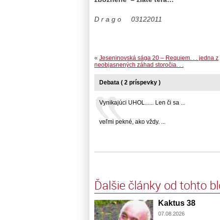
D r a g o 03122011
«
Jeseninovská sága 20 – Requiem. . . jedna z
neobjasnených záhad storočia. . .
Debata ( 2 príspevky )
Vynikajúci UHOL...... Len či sa ...
veľmi pekné, ako vždy. ...
Ďalšie články od tohto b
Kaktus 38
07.08.2026