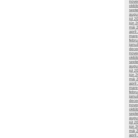
nove
októ
sept
augu
júl 2
jún 
máj 
apríl
mare
febr
janu
dece
nove
októ
sept
augu
júl 2
jún 
máj 
apríl
mare
febr
janu
dece
nove
októ
sept
augu
júl 2
jún 
máj 
apríl