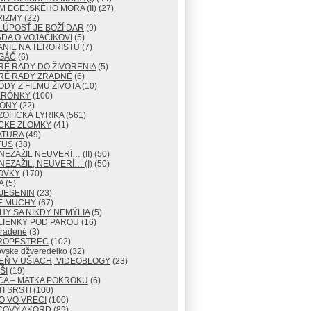
M EGEJSKÉHO MORA (II)
(27)
RIZMY
(22)
LÚPOSŤ JE BOŽÍ DAR
(9)
DA O VOJAČIKOVI
(5)
NIE NA TERORISTU
(7)
GÁČ
(6)
RÉ RADY DO ŽIVORENIA
(5)
RÉ RADY ZRADNÉ
(6)
ÓDY Z FILMU ŽIVOTA
(10)
ERÓNKY
(100)
TÓNY
(22)
ZOFICKÁ LYRIKA
(561)
CKE ZLOMKY
(41)
ATURA
(49)
TUS
(38)
NEZAŽIL NEUVERÍ… (II)
(50)
NEZAŽIL, NEUVERÍ… (I)
(50)
OVKY
(170)
A
(5)
JESENIN
(23)
E MUCHY
(67)
Y SA NIKDY NEMÝLIA
(5)
LIENKY POD PAROU
(16)
radené
(3)
ROPESTREC
(102)
ovske džveredelko
(32)
EŇ V UŠIACH, VIDEOBLOGY
(23)
ŠI
(19)
CA – MATKA POKROKU
(6)
I SRSTI
(100)
O VO VRECI
(100)
COVÝ AKORD
(89)