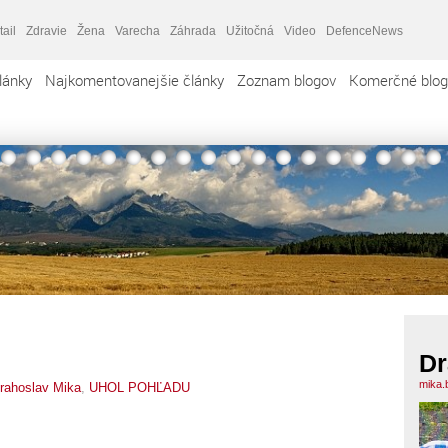
tail
Zdravie
Žena
Varecha
Záhrada
Užitočná
Video
DefenceNews
lánky
Najkomentovanejšie články
Zoznam blogov
Komerčné blog
Dr
mika.
rahoslav Mika
,
UHOL POHĽADU