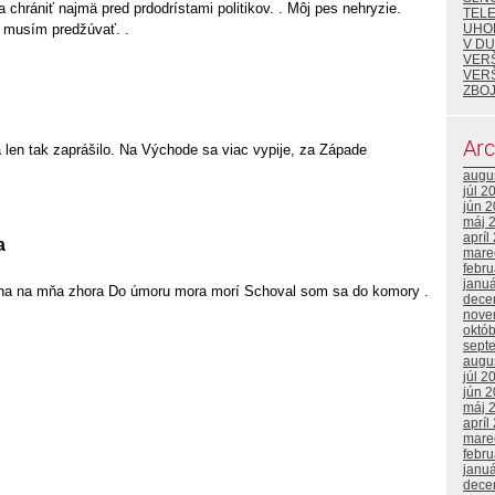
a chrániť najmä pred prdodrístami politikov. . Môj pes nehryzie.
TEL
u musím predžúvať. .
UHO
V DU
VER
VER
ZBOJ
Arc
 len tak zaprášilo. Na Východe sa viac vypije, za Západe
augu
júl 2
jún 
máj 
apríl
a
mare
febr
janu
ha na mňa zhora Do úmoru mora morí Schoval som sa do komory .
dece
nove
októ
sept
augu
júl 2
jún 
máj 
apríl
mare
febr
janu
dece