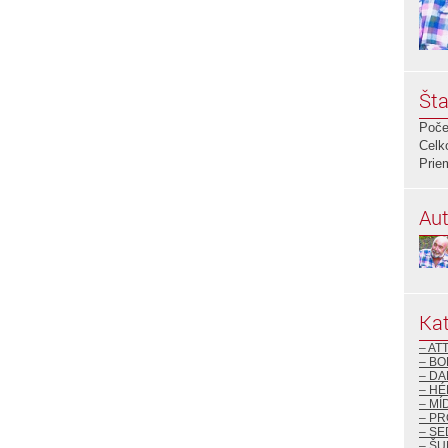
Šta
Poče
Celk
Prie
Aut
Kat
– AT
– BO
– DA
– H
– MÍ
– P
– S
– ŠU