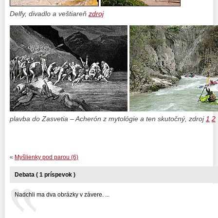
Delfy, divadlo a veštiareň
zdroj
plavba do Zasvetia – Acherón z mytológie a ten skutočný, zdroj
1
2
«
Myšlienky pod parou (6)
Debata ( 1 príspevok )
Nadchli ma dva obrázky v závere. ...