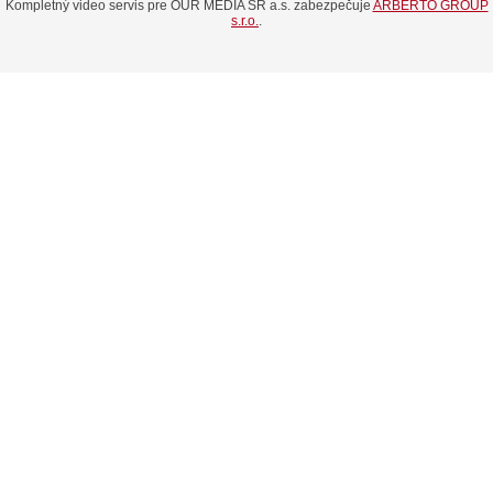
Kompletný video servis pre OUR MEDIA SR a.s. zabezpečuje
ARBERTO GROUP
s.r.o.
.