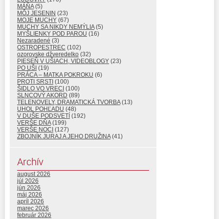
MÁŇA
(5)
MÔJ JESENIN
(23)
MOJE MUCHY
(67)
MUCHY SA NIKDY NEMÝLIA
(5)
MYŠLIENKY POD PAROU
(16)
Nezaradené
(3)
OSTROPESTREC
(102)
ozorovske džveredelko
(32)
PIESEŇ V UŠIACH, VIDEOBLOGY
(23)
PO UŠI
(19)
PRÁCA – MATKA POKROKU
(6)
PROTI SRSTI
(100)
ŠIDLO VO VRECI
(100)
SLNCOVÝ AKORD
(89)
TELENOVELY, DRAMATICKÁ TVORBA
(13)
UHOL POHĽADU
(48)
V DUŠE PODSVETÍ
(192)
VERŠE DŇA
(199)
VERŠE NOCI
(127)
ZBOJNÍK JURAJ A JEHO DRUŽINA
(41)
Archív
august 2026
júl 2026
jún 2026
máj 2026
apríl 2026
marec 2026
február 2026