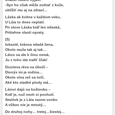
-Syn ho však môže zodrať z kože,
ublížiť mu aj na zdraví…
Láska ak kvitne v každom veku,
U Láia to dnes neplatí.
Pri slove Láska kráľ len mľaská,
Pritiahne slasti opraty.
(5)
Iokasté, krásna mladá žena,
Okolo muža tak aj tak…
Láios sa ale k činu nemá,
Ju z toho ide trafiť šľak!
Dozrieva réva na úbočí –
Dionýs im je rodina…
Okolo vína reč sa točí,
Aké kto sladké plody má…
Láiovi dajú na koštovku –
Kráľ je, nuž nech si pochutí.
Smútok je z Láia razom vonku
A vôbec nie je mrzutý…
Do druhej nohy… tretej…šiestej…