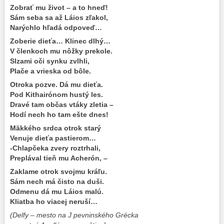
Zobrať mu život – a to hneď!
Sám seba sa až Láios zľakol,
Narýchlo hľadá odpoveď…
Zoberie dieťa… Klinec dlhý…
V členkoch mu nôžky prekole.
Slzami oči synku zvlhli,
Plače a vrieska od bôle.
Otroka pozve. Dá mu dieťa.
Pod Kithairónom hustý les.
Dravé tam občas vtáky zletia –
Hodí nech ho tam ešte dnes!
Mäkkého srdca otrok starý
Venuje dieťa pastierom…
-Chlapčeka zvery roztrhali,
Preplával tieň mu Acherón, –
Zaklame otrok svojmu kráľu.
Sám nech má čisto na duši.
Odmenu dá mu Láios malú.
Kliatba ho viacej neruší…
(Delfy – mesto na J pevninského Grécka