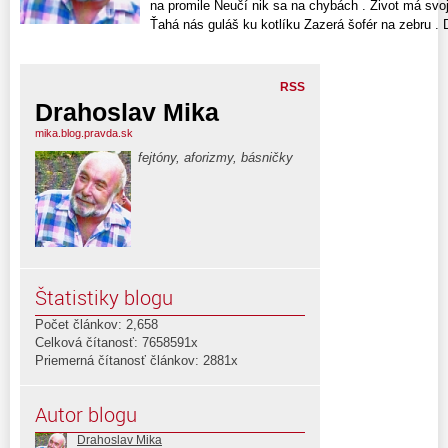
na promile Neučí nik sa na chybách . Život má svoj
Ťahá nás guláš ku kotlíku Zazerá šofér na zebru . D
RSS
Drahoslav Mika
mika.blog.pravda.sk
fejtóny, aforizmy, básničky
Štatistiky blogu
Počet článkov: 2,658
Celková čítanosť: 7658591x
Priemerná čítanosť článkov: 2881x
Autor blogu
Drahoslav Mika