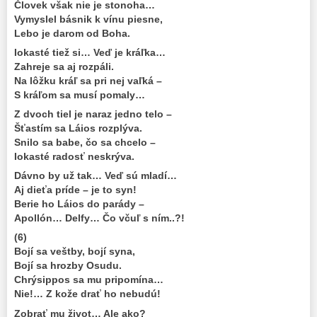
Človek však nie je stonoha…
Vymyslel básnik k vínu piesne,
Lebo je darom od Boha.
Iokasté tiež si… Veď je kráľka…
Zahreje sa aj rozpáli.
Na lôžku kráľ sa pri nej vaľká –
S kráľom sa musí pomaly…
Z dvoch tiel je naraz jedno telo –
Šťastím sa Láios rozplýva.
Snilo sa babe, čo sa chcelo –
Iokasté radosť neskrýva.
Dávno by už tak… Veď sú mladí…
Aj dieťa príde – je to syn!
Berie ho Láios do parády –
Apollón… Delfy… Čo včuľ s ním..?!
(6)
Bojí sa veštby, bojí syna,
Bojí sa hrozby Osudu.
Chrýsippos sa mu pripomína…
Nie!… Z kože drať ho nebudú!
Zobrať mu život… Ale ako?