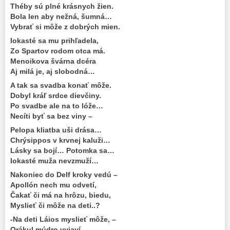
Théby sú plné krásnych žien.
Bola len aby nežná, šumná…
Vybrať si môže z dobrých mien.
Iokasté sa mu prihľadela,
Zo Spartov rodom otca má.
Menoikova švárna dcéra
Aj milá je, aj slobodná…
A tak sa svadba konať môže.
Dobyl kráľ srdce dievčiny.
Po svadbe ale na to lóže…
Necíti byť sa bez viny –
Pelopa kliatba uši drása…
Chrýsippos v krvnej kaluži…
Lásky sa bojí… Potomka sa…
Iokasté muža nevzmuží…
Nakoniec do Delf kroky vedú –
Apollón nech mu odvetí,
Čakať či má na hrôzu, biedu,
Myslieť či môže na deti..?
-Na deti Láios myslieť môže, –
Orákul múdro vyjaví.