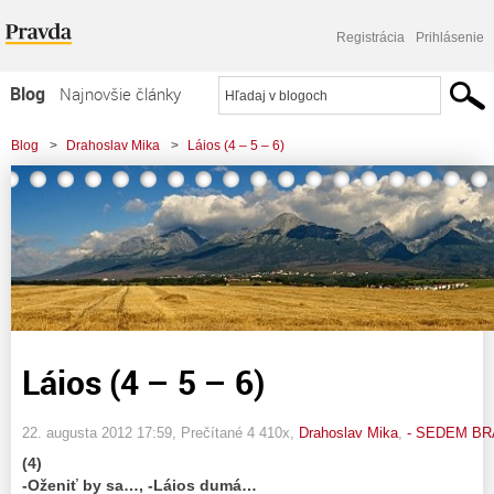
Registrácia
Prihlásenie
Blog
Najnovšie články
Najčítanejšie články
Blog
>
Drahoslav Mika
>
Láios (4 – 5 – 6)
Najkomentovanejšie články
Zoznam blogov
Komerčné blogy
Láios (4 – 5 – 6)
22. augusta 2012 17:59
, Prečítané 4 410x,
Drahoslav Mika
,
- SEDEM B
(4)
-Oženiť by sa…, -Láios dumá…