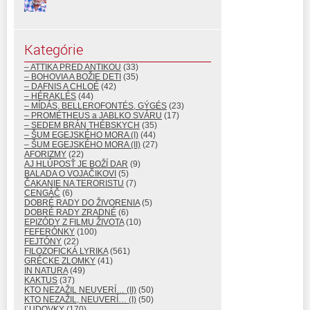
Kategórie
– ATTIKA PRED ANTIKOU
(33)
– BOHOVIA A BOŽIE DETI
(35)
– DAFNIS A CHLOÉ
(42)
– HÉRAKLÉS
(44)
– MÍDÁS, BELLEROFONTÉS, GÝGÉS
(23)
– PROMÉTHEUS a JABLKO SVÁRU
(17)
– SEDEM BRÁN THÉBSKYCH
(35)
– ŠUM EGEJSKÉHO MORA (I)
(44)
– ŠUM EGEJSKÉHO MORA (II)
(27)
AFORIZMY
(22)
AJ HLÚPOSŤ JE BOŽÍ DAR
(9)
BALADA O VOJAČIKOVI
(5)
ČAKANIE NA TERORISTU
(7)
CENGÁČ
(6)
DOBRÉ RADY DO ŽIVORENIA
(5)
DOBRÉ RADY ZRADNÉ
(6)
EPIZÓDY Z FILMU ŽIVOTA
(10)
FEFERÓNKY
(100)
FEJTÓNY
(22)
FILOZOFICKÁ LYRIKA
(561)
GRÉCKE ZLOMKY
(41)
IN NATURA
(49)
KAKTUS
(37)
KTO NEZAŽIL NEUVERÍ… (II)
(50)
KTO NEZAŽIL, NEUVERÍ… (I)
(50)
ĽUDOVKY
(170)