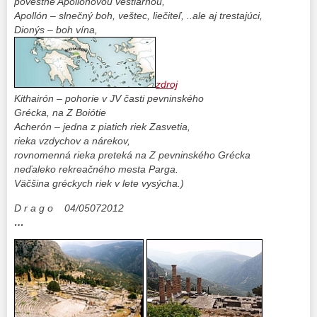
povestné Apollónovou veštiarňou,
Apollón – slnečný boh, veštec, liečiteľ, ..ale aj trestajúci,
Dionýs – boh vína,
zdroj
Kithairón – pohorie v JV časti pevninského
Grécka, na Z Boiótie
Acherón – jedna z piatich riek Zasvetia,
rieka vzdychov a nárekov,
rovnomenná rieka preteká na Z pevninského Grécka
neďaleko rekreačného mesta Parga.
Väčšina gréckych riek v lete vysýcha.)
D r a g o 04/05072012
…