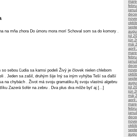
mare
febr
janu
dece
a
nove
októ
sept
ha na mňa zhora Do úmoru mora morí Schoval som sa do komory .
augu
júl 2
jún 
máj 
apríl
mare
febr
janu
dece
 so sebou Ľudia sa kamsi podeli Živý je človek nielen chlebom
nove
októ
eli . Jeden sa zašil, druhým šije Iný sa iným vyhýba Teší sa ďalší
sept
sa na chybách . Život má svoju gramatiku Aj svoju vlastnú algebru
augu
júl 2
líku Zazerá šofér na zebru . Dva plus dva môže byť aj [...]
jún 
máj 
apríl
mare
febr
janu
dece
nove
októ
sept
augu