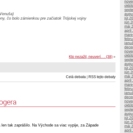
nove
októ
sept
 Venuša)
augu
ny, čo bolo zámienkou pre začiatok Trójskej vojny
júl 2
jún 
máj 
apríl
mare
febr
janu
dece
nove
októ
Kto nezažil, neuverí. . . (38)
»
sept
augu
júl 2
jún 
máj 
Celá debata
|
RSS tejto debaty
apríl
mare
febr
janu
dece
logera
nove
októ
sept
augu
júl 2
jún 
 len tak zaprášilo. Na Východe sa viac vypije, za Západe
máj 
apríl