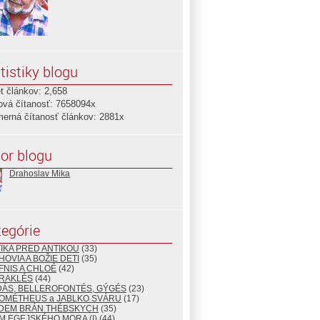
tistiky blogu
t článkov: 2,658
ová čítanosť: 7658094x
merná čítanosť článkov: 2881x
or blogu
Drahoslav Mika
egórie
TIKA PRED ANTIKOU
(33)
HOVIA A BOŽIE DETI
(35)
FNIS A CHLOÉ
(42)
ÉRAKLÉS
(44)
DÁS, BELLEROFONTÉS, GÝGÉS
(23)
ROMÉTHEUS a JABLKO SVÁRU
(17)
EDEM BRÁN THÉBSKYCH
(35)
M EGEJSKÉHO MORA (I)
(44)