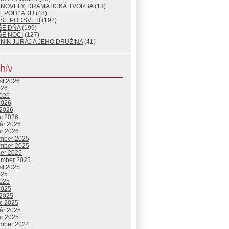
ENOVELY, DRAMATICKÁ TVORBA
(13)
L POHĽADU
(48)
ŠE PODSVETÍ
(192)
ŠE DŇA
(199)
ŠE NOCI
(127)
NÍK JURAJ A JEHO DRUŽINA
(41)
hív
st 2026
026
2026
2026
 2026
c 2026
uár 2026
ár 2026
mber 2025
mber 2025
ber 2025
ember 2025
st 2025
025
2025
2025
 2025
c 2025
uár 2025
ár 2025
mber 2024