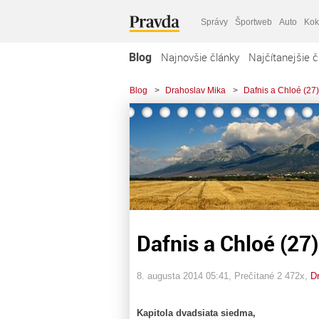
Správy
Športweb
Auto
Kok
Blog
Najnovšie články
Najčítanejšie č
Blog
>
Drahoslav Mika
>
Dafnis a Chloé (27)
Dafnis a Chloé (27)
8. augusta 2014 05:41
, Prečítané 2 472x,
D
Kapitola dvadsiata siedma,