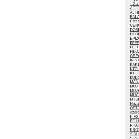
– ŠU
AFO
AJ H
BALA
ČAKA
CEN
DOB
DOB
EPIZ
FEF
FEJ
FILO
GRÉ
IN N
KAK
KTO 
KTO 
ĽUD
MÁŇ
MÔJ 
MOJ
MUCH
MYŠ
Neza
OST
ozor
PIES
PO U
PRÁ
PROT
ŠIDL
SLN