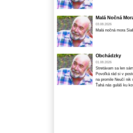
Malá Nočná Mor
03.08.2026
Malá nočná mora Sia
Obchádzky
01.08.2026
Stretávam sa len sám
Povoľká rád si v post
na promile Neučí nik 
Ťahá nás guláš ku kot