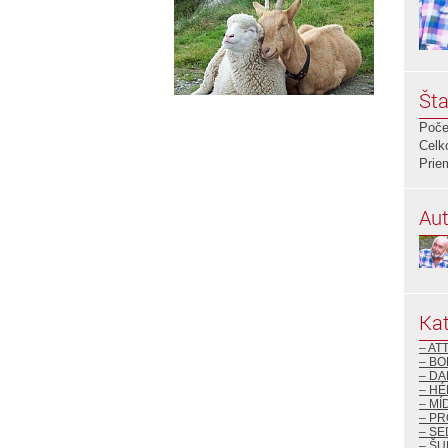
Šta
Poče
Celk
Prie
Aut
Kat
– AT
– BO
– DA
– H
– MÍ
– P
– S
– ŠU