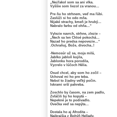
„Nezľakol som sa ani vlka.
Vyššie som liezol za vranou…
Pre ňu ho strhnem, veď ma ľúbi.
Zaslúži si ho odo mňa.
Nijaké strachy, kmeň je hrubý…
Nabralo farbu od ohňa…“
Vylezie navrch, strhne, zlezie –
„Nech sa len Chloé pokochá…
Nazad ho predsa nepovezie…“
.Ochraňuj, Bože, divocha..!
-Nemosúr už sa, moja milá,
Jablko jabloň kojila,
Jablonku hora porodila,
Vyzrelo v lúčoch Hélia.
Osud chcel, aby som ho zočil –
Uchoval mi ho pre teba.
Nebol to žiadny veľký počin.
Iskrami srší pahreba.
Zoschlo by časom, na zem padlo,
Zvláčili by ho kopytá –
Nepekné je to podivadlo.
Ovečka veď sa nepýta…
Dostala ho aj Afrodita –
Najkrajšia z Bohýň Hellady,