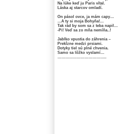
Na lúke keď ju Paris vítal.
Láska aj starcov omladí.
On pásol ovce, ja mám capy…
…A ty si moja Bohyňa!…
Tak rád by som sa z teba napil…
-Pi! Veď sa zo mňa nemíňa..!
Jablko vpustia do záhrenia –
Prekĺzne medzi prsiami.
Dotyky tiel sú plné chvenia.
Samo sa lôžko vyslamí…
………………………………..
.