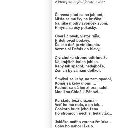
v ktorej sa objaví jablko sváru.
Červená plod sa na jabloni,
Mlsia sa mušky na hrušky,
Na lúke modrý zvonček zvoní,
Hmýria sa osy pošušky.
Oberá človek, vietor ráňa,
Priletí ovad bodavý.
Ďaleko deň je vinobrania.
Vezme si Dafnis do hlavy,
Z vrcholku stromu odtrhne že
Najkrajších farieb jablko.
Keby tak spadol, nedajbože,
Ženích by sa nám dotĺkol.
Šmýkol sa keby, na zem spadol,
Konár sa keby ulomil…
Padnúť sa dá len zhora nadol.
Modlí sa Chloé k Pánovi…
Ku stádu beží urazená –
Veď ho má rada, a on tak…
Čoskoro bude jeho žena…
Po stromoch nech si lieta vták…
Jabĺčko naňho zvrchu žmúrka –
Čoby ho nahor lákalo.