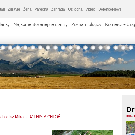
tail
Zdravie
Žena
Varecha
Záhrada
Užitočná
Video
DefenceNews
lánky
Najkomentovanejšie články
Zoznam blogov
Komerčné blog
Dr
mika.
rahoslav Mika
,
- DAFNIS A CHLOÉ