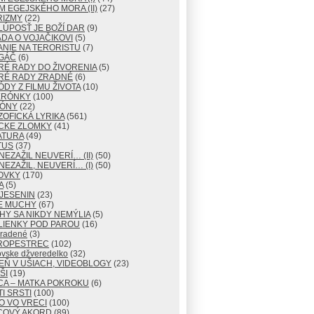
M EGEJSKÉHO MORA (II)
(27)
RIZMY
(22)
LÚPOSŤ JE BOŽÍ DAR
(9)
DA O VOJAČIKOVI
(5)
NIE NA TERORISTU
(7)
GÁČ
(6)
RÉ RADY DO ŽIVORENIA
(5)
RÉ RADY ZRADNÉ
(6)
ÓDY Z FILMU ŽIVOTA
(10)
ERÓNKY
(100)
TÓNY
(22)
ZOFICKÁ LYRIKA
(561)
CKE ZLOMKY
(41)
ATURA
(49)
TUS
(37)
NEZAŽIL NEUVERÍ… (II)
(50)
NEZAŽIL, NEUVERÍ… (I)
(50)
OVKY
(170)
A
(5)
JESENIN
(23)
E MUCHY
(67)
Y SA NIKDY NEMÝLIA
(5)
LIENKY POD PAROU
(16)
radené
(3)
ROPESTREC
(102)
ovske džveredelko
(32)
EŇ V UŠIACH, VIDEOBLOGY
(23)
ŠI
(19)
CA – MATKA POKROKU
(6)
I SRSTI
(100)
O VO VRECI
(100)
COVÝ AKORD
(89)