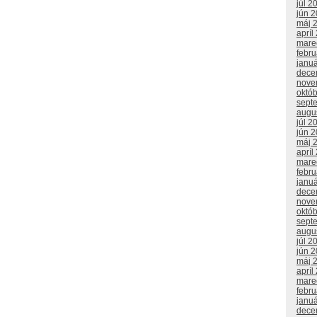
júl 2
jún 
máj 
apríl
mare
febr
janu
dece
nove
októ
sept
augu
júl 2
jún 
máj 
apríl
mare
febr
janu
dece
nove
októ
sept
augu
júl 2
jún 
máj 
apríl
mare
febr
janu
dece