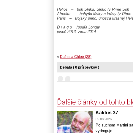
Hélios – boh Slnka, Slnko (v Ríme Sol)
Afrodita – bohyňa lásky a krásy (v Ríme
Paris – trójsky princ, únosca krásnej Hele
D r a g o /podľa Longa/
jeseň 2013- zima 2014
«
Dafnis a Chloé (28)
Debata ( 0 príspevkov )
Ďalšie články od tohto b
Kaktus 37
05.08.2026
Po suchom Martini sa
vydroguje. .