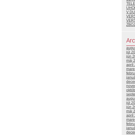
TEL
UHO
V DU
VER
VER
ZBOJ
Arc
augu
júl 2
jún 
máj 
apríl
mare
febr
janu
dece
nove
októ
sept
augu
júl 2
jún 
máj 
apríl
mare
febr
janu
dece