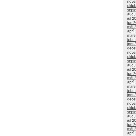
nove
októ
sept
augu
júl 2
jún 
máj 
apríl
mare
febr
janu
dece
nove
októ
sept
augu
júl 2
jún 
máj 
apríl
mare
febr
janu
dece
nove
októ
sept
augu
júl 2
jún 
máj 
apríl