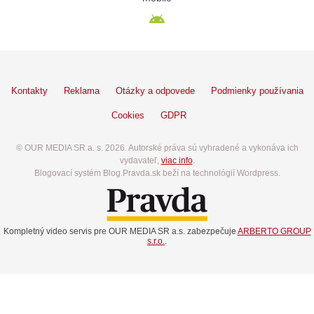
Kontakty
Reklama
Otázky a odpovede
Podmienky používania
Cookies
GDPR
© OUR MEDIA SR a. s. 2026. Autorské práva sú vyhradené a vykonáva ich
vydavateľ,
viac info
.
Blogovací systém Blog.Pravda.sk beží na technológií Wordpress.
Kompletný video servis pre OUR MEDIA SR a.s. zabezpečuje
ARBERTO GROUP
s.r.o.
.