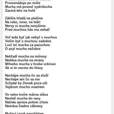
Promenáduje po móle
Mucha má povesť vydriducha
Zazerá telo na holé
.
Zátišie hľadá na plešine
Na ruke, nose, na tvári
Nervy si mucha nevyšinie
Pred muchou háv ma nehalí
.
Voľ teda byť jak nebyť s muchou
Volím byť s muchou zadobre
Lozí mi mucha za pazuchou
O azyl mucha nežobre
.
Nehľadí mucha na móresy
Nedáva mucha na mravy
Mŕtveho mucha v hrobe vzkriesi
Ak si to vezme do hlavy
.
Nechápe mucha čo sa sluší
Nechápe ani čo sa nie
Schytal by človek poza uši
Vejárom muchu ovaniem
.
Vo vetre lovím márna sláva
Nevletí mucha do rany
Nalieta sprava potom zľava
Nemáva žiadne zábrany
.
Mušací jazyk neovládam