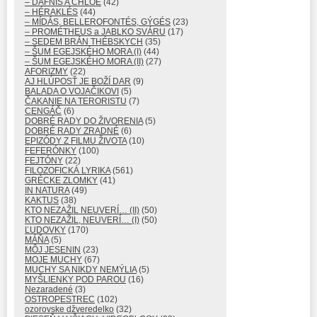
– DAFNIS A CHLOÉ
(42)
– HÉRAKLÉS
(44)
– MÍDÁS, BELLEROFONTÉS, GÝGÉS
(23)
– PROMÉTHEUS a JABLKO SVÁRU
(17)
– SEDEM BRÁN THÉBSKYCH
(35)
– ŠUM EGEJSKÉHO MORA (I)
(44)
– ŠUM EGEJSKÉHO MORA (II)
(27)
AFORIZMY
(22)
AJ HLÚPOSŤ JE BOŽÍ DAR
(9)
BALADA O VOJAČIKOVI
(5)
ČAKANIE NA TERORISTU
(7)
CENGÁČ
(6)
DOBRÉ RADY DO ŽIVORENIA
(5)
DOBRÉ RADY ZRADNÉ
(6)
EPIZÓDY Z FILMU ŽIVOTA
(10)
FEFERÓNKY
(100)
FEJTÓNY
(22)
FILOZOFICKÁ LYRIKA
(561)
GRÉCKE ZLOMKY
(41)
IN NATURA
(49)
KAKTUS
(38)
KTO NEZAŽIL NEUVERÍ… (II)
(50)
KTO NEZAŽIL, NEUVERÍ… (I)
(50)
ĽUDOVKY
(170)
MÁŇA
(5)
MÔJ JESENIN
(23)
MOJE MUCHY
(67)
MUCHY SA NIKDY NEMÝLIA
(5)
MYŠLIENKY POD PAROU
(16)
Nezaradené
(3)
OSTROPESTREC
(102)
ozorovske džveredelko
(32)