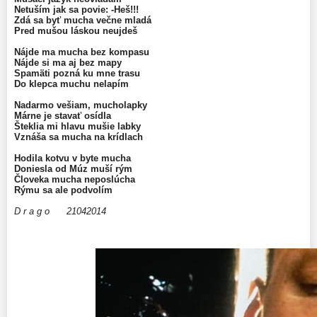
Netuším jak sa povie: -Heš!!!
Zdá sa byť mucha večne mladá
Pred mušou láskou neujdeš
.
Nájde ma mucha bez kompasu
Nájde si ma aj bez mapy
Spamäti pozná ku mne trasu
Do klepca muchu nelapím
.
Nadarmo vešiam, mucholapky
Márne je stavať osídla
Šteklia mi hlavu mušie labky
Vznáša sa mucha na krídlach
.
Hodila kotvu v byte mucha
Doniesla od Múz muší rým
Človeka mucha neposlúcha
Rýmu sa ale podvolím
.
D r a g o 21042014
.
.
.