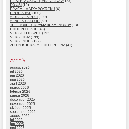
PIESEŇ V UŠIACH, VIDEOBLOGY
(23)
PO UŠI
(19)
PRÁCA – MATKA POKROKU
(6)
PROTI SRSTI
(100)
ŠIDLO VO VRECI
(100)
SLNCOVÝ AKORD
(89)
TELENOVELY, DRAMATICKÁ TVORBA
(13)
UHOL POHĽADU
(48)
V DUŠE PODSVETÍ
(192)
VERŠE DŇA
(199)
VERŠE NOCI
(127)
ZBOJNÍK JURAJ A JEHO DRUŽINA
(41)
Archív
august 2026
júl 2026
jún 2026
máj 2026
apríl 2026
marec 2026
február 2026
január 2026
december 2025
november 2025
október 2025
september 2025
august 2025
júl 2025
jún 2025
máj 2025