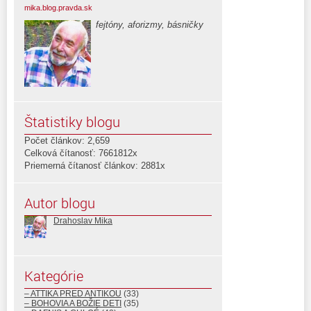
mika.blog.pravda.sk
fejtóny, aforizmy, básničky
Štatistiky blogu
Počet článkov: 2,659
Celková čítanosť: 7661812x
Priemerná čítanosť článkov: 2881x
Autor blogu
Drahoslav Mika
Kategórie
– ATTIKA PRED ANTIKOU
(33)
– BOHOVIA A BOŽIE DETI
(35)