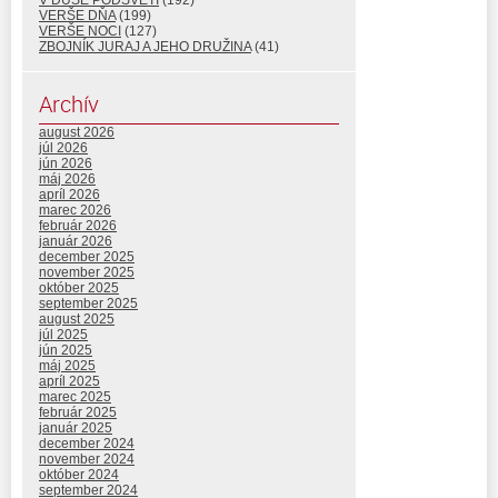
VERŠE DŇA
(199)
VERŠE NOCI
(127)
ZBOJNÍK JURAJ A JEHO DRUŽINA
(41)
Archív
august 2026
júl 2026
jún 2026
máj 2026
apríl 2026
marec 2026
február 2026
január 2026
december 2025
november 2025
október 2025
september 2025
august 2025
júl 2025
jún 2025
máj 2025
apríl 2025
marec 2025
február 2025
január 2025
december 2024
november 2024
október 2024
september 2024