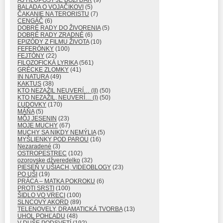
BALADA O VOJAČIKOVI
(5)
ČAKANIE NA TERORISTU
(7)
CENGÁČ
(6)
DOBRÉ RADY DO ŽIVORENIA
(5)
DOBRÉ RADY ZRADNÉ
(6)
EPIZÓDY Z FILMU ŽIVOTA
(10)
FEFERÓNKY
(100)
FEJTÓNY
(22)
FILOZOFICKÁ LYRIKA
(561)
GRÉCKE ZLOMKY
(41)
IN NATURA
(49)
KAKTUS
(38)
KTO NEZAŽIL NEUVERÍ… (II)
(50)
KTO NEZAŽIL, NEUVERÍ… (I)
(50)
ĽUDOVKY
(170)
MÁŇA
(5)
MÔJ JESENIN
(23)
MOJE MUCHY
(67)
MUCHY SA NIKDY NEMÝLIA
(5)
MYŠLIENKY POD PAROU
(16)
Nezaradené
(3)
OSTROPESTREC
(102)
ozorovske džveredelko
(32)
PIESEŇ V UŠIACH, VIDEOBLOGY
(23)
PO UŠI
(19)
PRÁCA – MATKA POKROKU
(6)
PROTI SRSTI
(100)
ŠIDLO VO VRECI
(100)
SLNCOVÝ AKORD
(89)
TELENOVELY, DRAMATICKÁ TVORBA
(13)
UHOL POHĽADU
(48)
V DUŠE PODSVETÍ
(192)