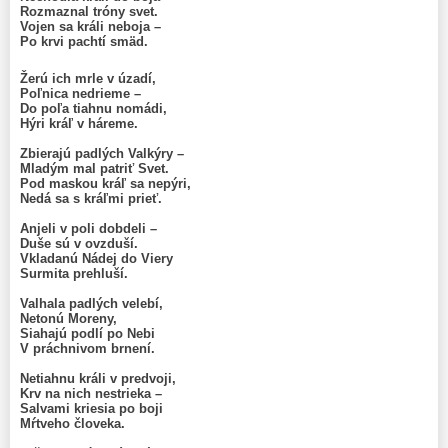
Rozmaznal tróny svet.
Vojen sa králi neboja –
Po krvi pachtí smäd.
.
Žerú ich mrle v úzadí,
Poľnica nedrieme –
Do poľa tiahnu nomádi,
Hýri kráľ v háreme.
.
Zbierajú padlých Valkýry –
Mladým mal patriť Svet.
Pod maskou kráľ sa nepýri,
Nedá sa s kráľmi prieť.
.
Anjeli v poli dobdeli –
Duše sú v ovzduší.
Vkladanú Nádej do Viery
Surmita prehluší.
.
Valhala padlých velebí,
Netonú Moreny,
Siahajú podlí po Nebi
V práchnivom brnení.
.
Netiahnu králi v predvoji,
Krv na nich nestrieka –
Salvami kriesia po boji
Mŕtveho človeka.
.