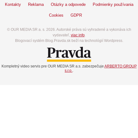
Kontakty
Reklama
Otázky a odpovede
Podmienky používania
Cookies
GDPR
© OUR MEDIA SR a. s. 2026. Autorské práva sú vyhradené a vykonáva ich
vydavateľ,
viac info
.
Blogovací systém Blog.Pravda.sk beží na technológií Wordpress.
Kompletný video servis pre OUR MEDIA SR a.s. zabezpečuje
ARBERTO GROUP
s.r.o.
.