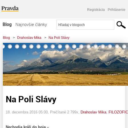
Registrácia
Prihlásenie
Blog
Najnovšie články
Najčítanejšie články
Blog
>
Drahoslav Mika
>
Na Poli Slávy
Najkomentovanejšie články
Zoznam blogov
Komerčné blogy
Na Poli Slávy
18. decembra 2016 05:00
, Prečítané 2 799x,
Drahoslav Mika
,
FILOZOFIC
Nechodia králi do boja –