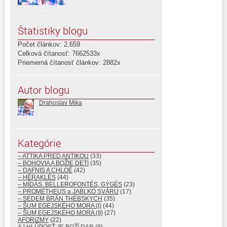
Štatistiky blogu
Počet článkov: 2,659
Celková čítanosť: 7662533x
Priemerná čítanosť článkov: 2882x
Autor blogu
Drahoslav Mika
Kategórie
– ATTIKA PRED ANTIKOU
(33)
– BOHOVIA A BOŽIE DETI
(35)
– DAFNIS A CHLOÉ
(42)
– HÉRAKLÉS
(44)
– MÍDÁS, BELLEROFONTÉS, GÝGÉS
(23)
– PROMÉTHEUS a JABLKO SVÁRU
(17)
– SEDEM BRÁN THÉBSKYCH
(35)
– ŠUM EGEJSKÉHO MORA (I)
(44)
– ŠUM EGEJSKÉHO MORA (II)
(27)
AFORIZMY
(22)
AJ HLÚPOSŤ JE BOŽÍ DAR
(9)