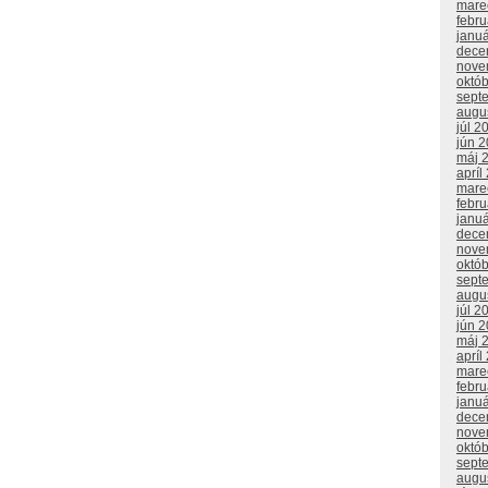
mare
febr
janu
dece
nove
októ
sept
augu
júl 2
jún 
máj 
apríl
mare
febr
janu
dece
nove
októ
sept
augu
júl 2
jún 
máj 
apríl
mare
febr
janu
dece
nove
októ
sept
augu