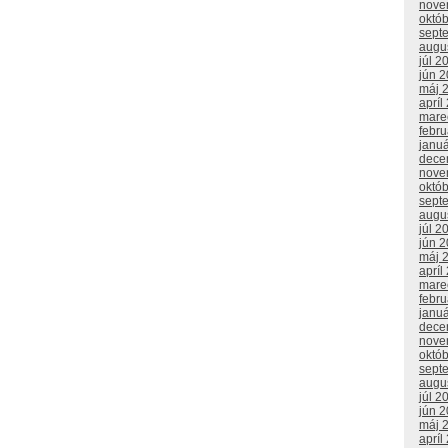
nove
októ
sept
augu
júl 2
jún 
máj 
apríl
mare
febr
janu
dece
nove
októ
sept
augu
júl 2
jún 
máj 
apríl
mare
febr
janu
dece
nove
októ
sept
augu
júl 2
jún 
máj 
apríl