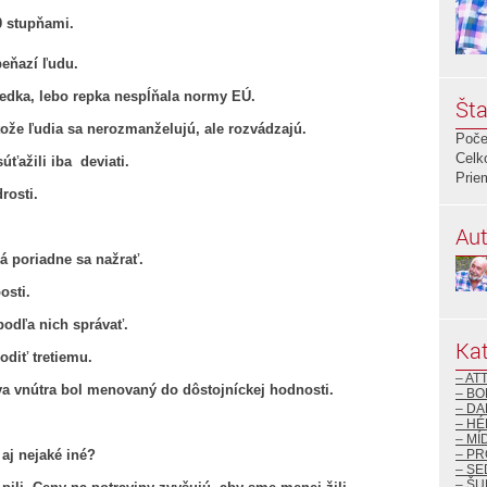
60 stupňami.
peňazí ľudu.
edka, lebo repka nespĺňala normy EÚ.
Šta
tože ľudia sa nerozmanželujú, ale rozvádzajú.
Poče
Celk
úťažili iba deviati.
Prie
drosti.
Aut
á poriadne sa nažrať.
osti.
podľa nich správať.
Kat
odiť tretiemu.
– AT
tva vnútra bol menovaný do dôstojníckej hodnosti.
– BO
– DA
– H
– MÍ
aj nejaké iné?
– P
– S
– ŠU