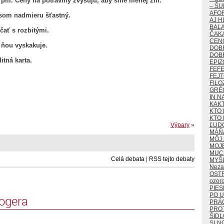
pili. Ceny na potraviny zvyšujú, aby sme menej žili.
– ŠU
AFO
m som nadmieru šťastný.
AJ H
BALA
čať s rozbitými.
ČAKA
CEN
s ňou vyskakuje.
DOB
DOB
itná karta.
EPIZ
FEF
FEJ
FILO
GRÉ
IN N
KAK
KTO 
KTO 
Výpary
»
ĽUD
MÁŇ
MÔJ 
MOJ
MUCH
Celá debata
|
RSS tejto debaty
MYŠ
Neza
OST
ozor
PIES
PO U
logera
PRÁ
PROT
ŠIDL
SLN