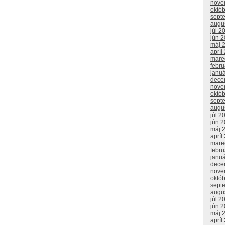
nove
októ
sept
augu
júl 2
jún 
máj 
apríl
mare
febr
janu
dece
nove
októ
sept
augu
júl 2
jún 
máj 
apríl
mare
febr
janu
dece
nove
októ
sept
augu
júl 2
jún 
máj 
apríl