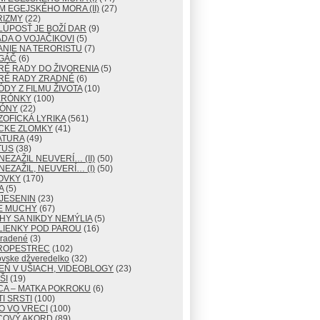
M EGEJSKÉHO MORA (II)
(27)
RIZMY
(22)
LÚPOSŤ JE BOŽÍ DAR
(9)
DA O VOJAČIKOVI
(5)
NIE NA TERORISTU
(7)
GÁČ
(6)
RÉ RADY DO ŽIVORENIA
(5)
RÉ RADY ZRADNÉ
(6)
ÓDY Z FILMU ŽIVOTA
(10)
ERÓNKY
(100)
TÓNY
(22)
ZOFICKÁ LYRIKA
(561)
CKE ZLOMKY
(41)
ATURA
(49)
TUS
(38)
NEZAŽIL NEUVERÍ… (II)
(50)
NEZAŽIL, NEUVERÍ… (I)
(50)
OVKY
(170)
A
(5)
JESENIN
(23)
E MUCHY
(67)
Y SA NIKDY NEMÝLIA
(5)
LIENKY POD PAROU
(16)
radené
(3)
ROPESTREC
(102)
ovske džveredelko
(32)
EŇ V UŠIACH, VIDEOBLOGY
(23)
ŠI
(19)
CA – MATKA POKROKU
(6)
I SRSTI
(100)
O VO VRECI
(100)
COVÝ AKORD
(89)