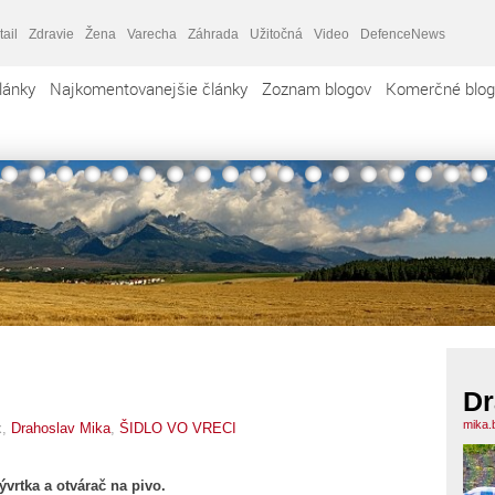
tail
Zdravie
Žena
Varecha
Záhrada
Užitočná
Video
DefenceNews
lánky
Najkomentovanejšie články
Zoznam blogov
Komerčné blog
Dr
mika.
x,
Drahoslav Mika
,
ŠIDLO VO VRECI
vývrtka a otvárač na pivo.