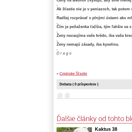
Ceny na alkohol zvyšujú, aby sme menej 
.
Ak šťastie nie je v peniazoch, tak poto
.
Radšej rozprávať s plnými ústami ako ml
.
Čím je peňaženka ťažšia, tým ľahšie sa 
.
Ženy nezaujíma vaše krédo, iba vaša kred
.
Ženy nemajú zásady, iba kyselinu.
.
D r a g o
«
Cigánske Šťastie
Debata ( 0 príspevkov )
Ďalšie články od tohto b
Kaktus 38