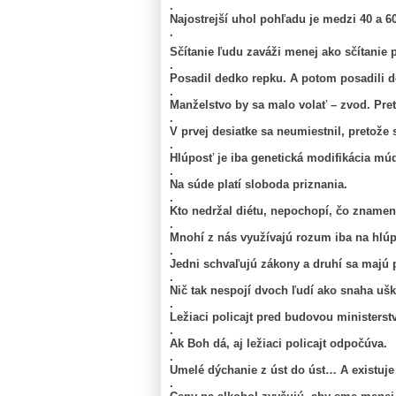
.
Najostrejší uhol pohľadu je medzi 40 a 
.
Sčítanie ľudu zaváži menej ako sčítanie 
.
Posadil dedko repku. A potom posadili d
.
Manželstvo by sa malo volať – zvod. Pre
.
V prvej desiatke sa neumiestnil, pretože s
.
Hlúposť je iba genetická modifikácia mú
.
Na súde platí sloboda priznania.
.
Kto nedržal diétu, nepochopí, čo znamen
.
Mnohí z nás využívajú rozum iba na hlúp
.
Jedni schvaľujú zákony a druhí sa majú 
.
Nič tak nespojí dvoch ľudí ako snaha ušk
.
Ležiaci policajt pred budovou ministers
.
Ak Boh dá, aj ležiaci policajt odpočúva.
.
Umelé dýchanie z úst do úst… A existuje 
.