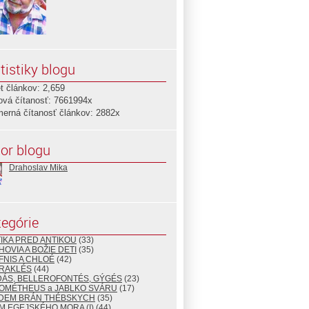
tistiky blogu
t článkov: 2,659
ová čítanosť: 7661994x
merná čítanosť článkov: 2882x
or blogu
Drahoslav Mika
egórie
TIKA PRED ANTIKOU
(33)
HOVIA A BOŽIE DETI
(35)
FNIS A CHLOÉ
(42)
ÉRAKLÉS
(44)
DÁS, BELLEROFONTÉS, GÝGÉS
(23)
ROMÉTHEUS a JABLKO SVÁRU
(17)
EDEM BRÁN THÉBSKYCH
(35)
M EGEJSKÉHO MORA (I)
(44)