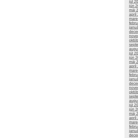
júl 2
jún 
máj 
apríl
mare
febr
janu
dece
nove
októ
sept
augu
júl 2
jún 
máj 
apríl
mare
febr
janu
dece
nove
októ
sept
augu
júl 2
jún 
máj 
apríl
mare
febr
janu
dece