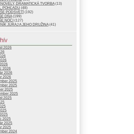
ENOVELY, DRAMATICKÁ TVORBA
(13)
L POHĽADU
(48)
ŠE PODSVETÍ
(192)
ŠE DŇA
(199)
ŠE NOCI
(127)
NÍK JURAJ A JEHO DRUŽINA
(41)
hív
st 2026
026
2026
2026
 2026
c 2026
uár 2026
ár 2026
mber 2025
mber 2025
ber 2025
ember 2025
st 2025
025
2025
2025
 2025
c 2025
uár 2025
ár 2025
mber 2024