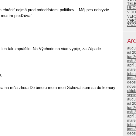
TEL
UHO
a chrániť najmä pred prdodrístami politikov. . Môj pes nehryzie.
V DU
u musím predžúvať. .
VER
VER
ZBOJ
Arc
augu
 len tak zaprášilo. Na Východe sa viac vypije, za Západe
júl 2
jún 
máj 
apríl
mare
febr
a
janu
dece
nove
ha na mňa zhora Do úmoru mora morí Schoval som sa do komory .
októ
sept
augu
júl 2
jún 
máj 
apríl
mare
febr
janu
dece