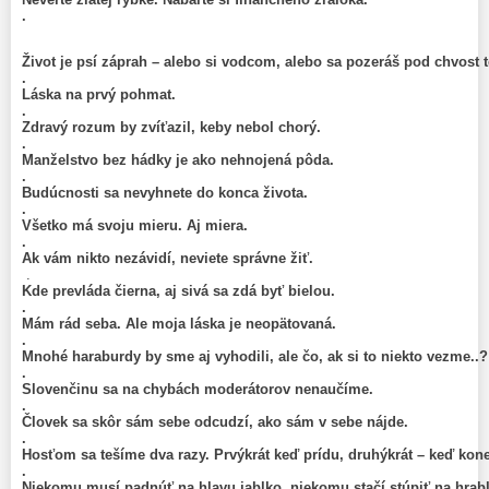
.
Život je psí záprah – alebo si vodcom, alebo sa pozeráš pod chvost
.
Láska na prvý pohmat.
.
Zdravý rozum by zvíťazil, keby nebol chorý.
.
Manželstvo bez hádky je ako nehnojená pôda.
.
Budúcnosti sa nevyhnete do konca života.
.
Všetko má svoju mieru. Aj miera.
.
Ak vám nikto nezávidí, neviete správne žiť.
.
Kde prevláda čierna, aj sivá sa zdá byť bielou.
.
Mám rád seba. Ale moja láska je neopätovaná.
.
Mnohé haraburdy by sme aj vyhodili, ale čo, ak si to niekto vezme..?
.
Slovenčinu sa na chybách moderátorov nenaučíme.
.
Človek sa skôr sám sebe odcudzí, ako sám v sebe nájde.
.
Hosťom sa tešíme dva razy. Prvýkrát keď prídu, druhýkrát – keď ko
.
Niekomu musí padnúť na hlavu jablko, niekomu stačí stúpiť na hrab