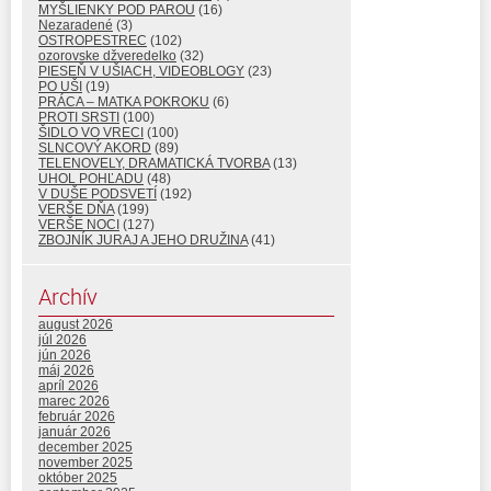
MYŠLIENKY POD PAROU
(16)
Nezaradené
(3)
OSTROPESTREC
(102)
ozorovske džveredelko
(32)
PIESEŇ V UŠIACH, VIDEOBLOGY
(23)
PO UŠI
(19)
PRÁCA – MATKA POKROKU
(6)
PROTI SRSTI
(100)
ŠIDLO VO VRECI
(100)
SLNCOVÝ AKORD
(89)
TELENOVELY, DRAMATICKÁ TVORBA
(13)
UHOL POHĽADU
(48)
V DUŠE PODSVETÍ
(192)
VERŠE DŇA
(199)
VERŠE NOCI
(127)
ZBOJNÍK JURAJ A JEHO DRUŽINA
(41)
Archív
august 2026
júl 2026
jún 2026
máj 2026
apríl 2026
marec 2026
február 2026
január 2026
december 2025
november 2025
október 2025