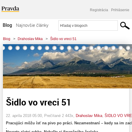
Registrácia
Prihlásenie
Blog
Najnovšie články
Najčítanejšie články
Blog
>
Drahoslav Mika
>
Šidlo vo vreci 51
Najkomentovanejšie články
Zoznam blogov
Komerčné blogy
Šidlo vo vreci 51
22. apríla 2018 05:00
, Prečítané 2 443x,
Drahoslav Mika
,
ŠIDLO VO VRE
Pracujúci môžu ísť na pivo po práci. Nezamestnaní – kedy sa im za
.
Neverte zlatej rybke. Nabaľte si finančného žraloka.