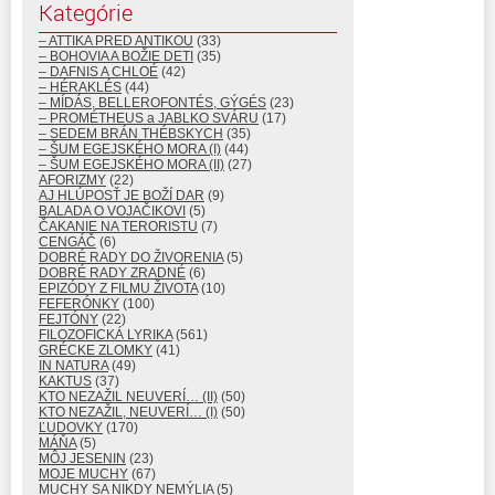
Kategórie
– ATTIKA PRED ANTIKOU
(33)
– BOHOVIA A BOŽIE DETI
(35)
– DAFNIS A CHLOÉ
(42)
– HÉRAKLÉS
(44)
– MÍDÁS, BELLEROFONTÉS, GÝGÉS
(23)
– PROMÉTHEUS a JABLKO SVÁRU
(17)
– SEDEM BRÁN THÉBSKYCH
(35)
– ŠUM EGEJSKÉHO MORA (I)
(44)
– ŠUM EGEJSKÉHO MORA (II)
(27)
AFORIZMY
(22)
AJ HLÚPOSŤ JE BOŽÍ DAR
(9)
BALADA O VOJAČIKOVI
(5)
ČAKANIE NA TERORISTU
(7)
CENGÁČ
(6)
DOBRÉ RADY DO ŽIVORENIA
(5)
DOBRÉ RADY ZRADNÉ
(6)
EPIZÓDY Z FILMU ŽIVOTA
(10)
FEFERÓNKY
(100)
FEJTÓNY
(22)
FILOZOFICKÁ LYRIKA
(561)
GRÉCKE ZLOMKY
(41)
IN NATURA
(49)
KAKTUS
(37)
KTO NEZAŽIL NEUVERÍ… (II)
(50)
KTO NEZAŽIL, NEUVERÍ… (I)
(50)
ĽUDOVKY
(170)
MÁŇA
(5)
MÔJ JESENIN
(23)
MOJE MUCHY
(67)
MUCHY SA NIKDY NEMÝLIA
(5)