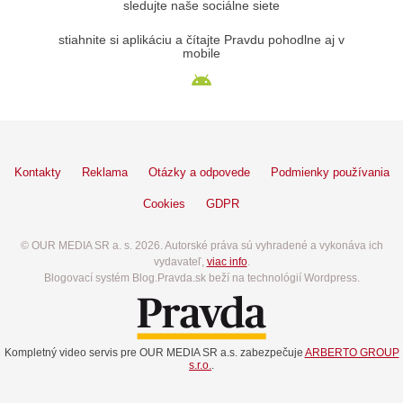
sledujte naše sociálne siete
stiahnite si aplikáciu a čítajte Pravdu pohodlne aj v
mobile
Kontakty
Reklama
Otázky a odpovede
Podmienky používania
Cookies
GDPR
© OUR MEDIA SR a. s. 2026. Autorské práva sú vyhradené a vykonáva ich
vydavateľ,
viac info
.
Blogovací systém Blog.Pravda.sk beží na technológií Wordpress.
Kompletný video servis pre OUR MEDIA SR a.s. zabezpečuje
ARBERTO GROUP
s.r.o.
.