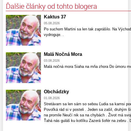
Ďalšie články od tohto blogera
Kaktus 37
05.08.2026
Po suchom Martini sa len tak zaprášilo. Na Východ
vydroguje. .
Malá Nočná Mora
03.08.2026
Malá nočná mora Siaha na mňa zhora Do úmoru mo
Obchádzky
01.08.2026
Stretávam sa len sám so sebou Ľudia sa kamsi pode
Povoľká rád si v posteli . Jeden sa zašil, druhým š
na promile Neučí nik sa na chybách . Život má svoj
Ťahá nás guláš ku kotlíku Zazerá šofér na zebru . D