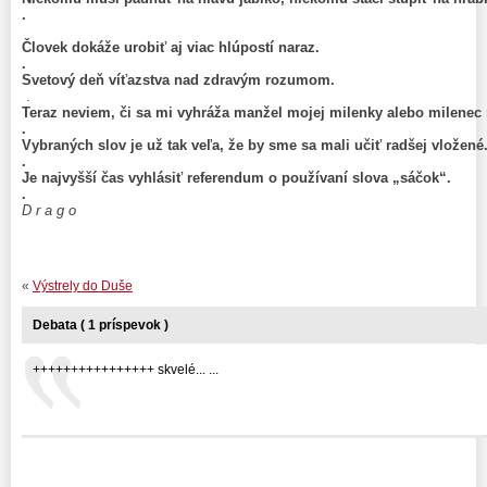
.
Človek dokáže urobiť aj viac hlúpostí naraz.
.
Svetový deň víťazstva nad zdravým rozumom.
.
Teraz neviem, či sa mi vyhráža manžel mojej milenky alebo milenec
.
Vybraných slov je už tak veľa, že by sme sa mali učiť radšej vložené
.
Je najvyšší čas vyhlásiť referendum o používaní slova „sáčok“.
.
D r a g o
«
Výstrely do Duše
Debata ( 1 príspevok )
++++++++++++++++ skvelé... ...