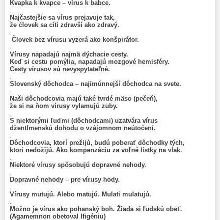
Kvapka k kvapce – vírus k babce.
.
Najčastejšie sa vírus prejavuje tak,
že človek sa cíti zdravší ako zdravý.
.
Človek bez vírusu vyzerá ako konšpirátor.
.
Vírusy napadajú najmä dýchacie cesty.
Keď si cestu pomýlia, napadajú mozgové hemisféry.
Cesty vírusov sú nevyspytateľné.
.
Slovenský dôchodca – najimúnnejší dôchodca na svete.
.
Naši dôchodcovia majú také tvrdé mäso (pečeň),
že si na ňom vírusy vylamujú zuby.
.
S niektorými ľuďmi (dôchodcami) uzatvára vírus
džentlmenskú dohodu o vzájomnom neútočení.
.
Dôchodcovia, ktorí prežijú, budú poberať dôchodky tých,
ktorí nedožijú. Ako kompenzáciu za voľné lístky na vlak.
.
Niektoré vírusy spôsobujú dopravné nehody.
.
Dopravné nehody – pre vírusy hody.
.
Vírusy mutujú. Alebo matujú. Mulati mulatujú.
.
Možno je vírus ako pohanský boh. Žiada si ľudskú obeť.
(Agamemnon obetoval Ifigéniu)