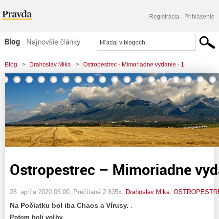
Registrácia
Prihlásenie
Blog
Najnovšie články
Najčítanejšie články
Blog
>
Drahoslav Mika
>
Ostropestrec - Mimoriadne vydanie - 1
Najkomentovanejšie články
Zoznam blogov
Komerčné blogy
Ostropestrec – Mimoriadne vyd
28. apríla 2020 05:00
, Prečítané 2 835x,
Drahoslav Mika
,
OSTROPESTR
Na Počiatku bol iba Chaos a Vírusy.
.
Potom boli voľby.