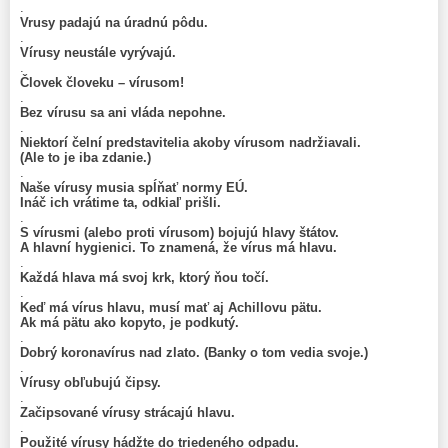
.
Vrusy padajú na úradnú pôdu.
.
Vírusy neustále vyrývajú.
.
Človek človeku – vírusom!
.
Bez vírusu sa ani vláda nepohne.
.
Niektorí čelní predstavitelia akoby vírusom nadržiavali.
(Ale to je iba zdanie.)
.
Naše vírusy musia spĺňať normy EÚ.
Ináč ich vrátime ta, odkiaľ prišli.
.
S vírusmi (alebo proti vírusom) bojujú hlavy štátov.
A hlavní hygienici. To znamená, že vírus má hlavu.
.
Každá hlava má svoj krk, ktorý ňou točí.
.
Keď má vírus hlavu, musí mať aj Achillovu pätu.
Ak má pätu ako kopyto, je podkutý.
.
Dobrý koronavírus nad zlato. (Banky o tom vedia svoje.)
.
Vírusy obľubujú čipsy.
.
Začipsované vírusy strácajú hlavu.
.
Použité vírusy hádžte do triedeného odpadu.