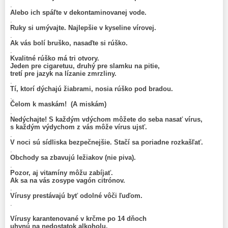
.
Alebo ich spáľte v dekontaminovanej vode.
.
Ruky si umývajte. Najlepšie v kyseline vírovej.
.
Ak vás bolí bruško, nasaďte si rúško.
.
Kvalitné rúško má tri otvory.
Jeden pre cigaretuu, druhý pre slamku na pitie,
tretí pre jazyk na lízanie zmrzliny.
.
Tí, ktorí dýchajú žiabrami, nosia rúško pod bradou.
.
Čelom k maskám! (A miskám)
.
Nedýchajte! S každým vdýchom môžete do seba nasať vírus,
s každým výdychom z vás môže vírus ujsť.
.
V noci sú sídliska bezpečnejšie. Stačí sa poriadne rozkašľať.
.
Obchody sa zbavujú ležiakov (nie piva).
.
Pozor, aj vitamíny môžu zabíjať.
Ak sa na vás zosype vagón citrónov.
.
Vírusy prestávajú byť odolné vôči ľuďom.
.
Vírusy karantenované v krčme po 14 dňoch
uhynú na nedostatok alkoholu.