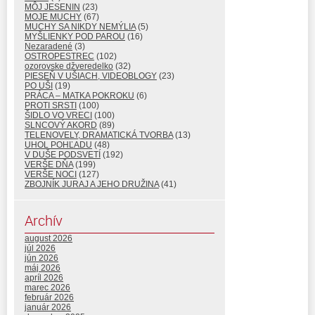
MÔJ JESENIN
(23)
MOJE MUCHY
(67)
MUCHY SA NIKDY NEMÝLIA
(5)
MYŠLIENKY POD PAROU
(16)
Nezaradené
(3)
OSTROPESTREC
(102)
ozorovske džveredelko
(32)
PIESEŇ V UŠIACH, VIDEOBLOGY
(23)
PO UŠI
(19)
PRÁCA – MATKA POKROKU
(6)
PROTI SRSTI
(100)
ŠIDLO VO VRECI
(100)
SLNCOVÝ AKORD
(89)
TELENOVELY, DRAMATICKÁ TVORBA
(13)
UHOL POHĽADU
(48)
V DUŠE PODSVETÍ
(192)
VERŠE DŇA
(199)
VERŠE NOCI
(127)
ZBOJNÍK JURAJ A JEHO DRUŽINA
(41)
Archív
august 2026
júl 2026
jún 2026
máj 2026
apríl 2026
marec 2026
február 2026
január 2026