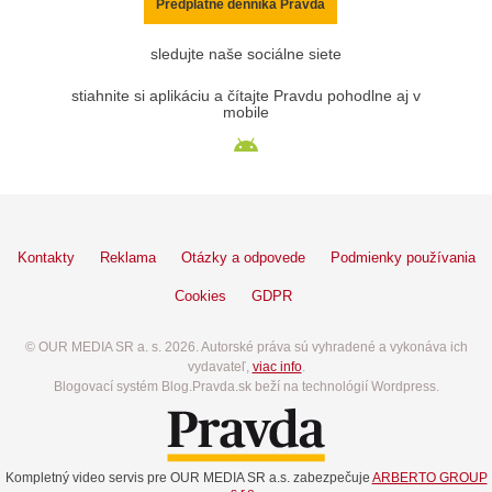
Predplatné denníka Pravda
sledujte naše sociálne siete
stiahnite si aplikáciu a čítajte Pravdu pohodlne aj v
mobile
Kontakty
Reklama
Otázky a odpovede
Podmienky používania
Cookies
GDPR
© OUR MEDIA SR a. s. 2026. Autorské práva sú vyhradené a vykonáva ich
vydavateľ,
viac info
.
Blogovací systém Blog.Pravda.sk beží na technológií Wordpress.
Kompletný video servis pre OUR MEDIA SR a.s. zabezpečuje
ARBERTO GROUP