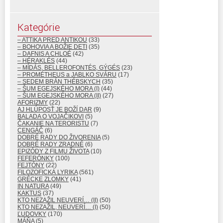
Kategórie
– ATTIKA PRED ANTIKOU
(33)
– BOHOVIA A BOŽIE DETI
(35)
– DAFNIS A CHLOÉ
(42)
– HÉRAKLÉS
(44)
– MÍDÁS, BELLEROFONTÉS, GÝGÉS
(23)
– PROMÉTHEUS a JABLKO SVÁRU
(17)
– SEDEM BRÁN THÉBSKYCH
(35)
– ŠUM EGEJSKÉHO MORA (I)
(44)
– ŠUM EGEJSKÉHO MORA (II)
(27)
AFORIZMY
(22)
AJ HLÚPOSŤ JE BOŽÍ DAR
(9)
BALADA O VOJAČIKOVI
(5)
ČAKANIE NA TERORISTU
(7)
CENGÁČ
(6)
DOBRÉ RADY DO ŽIVORENIA
(5)
DOBRÉ RADY ZRADNÉ
(6)
EPIZÓDY Z FILMU ŽIVOTA
(10)
FEFERÓNKY
(100)
FEJTÓNY
(22)
FILOZOFICKÁ LYRIKA
(561)
GRÉCKE ZLOMKY
(41)
IN NATURA
(49)
KAKTUS
(37)
KTO NEZAŽIL NEUVERÍ… (II)
(50)
KTO NEZAŽIL, NEUVERÍ… (I)
(50)
ĽUDOVKY
(170)
MÁŇA
(5)