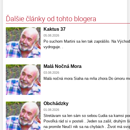
Ďalšie články od tohto blogera
Kaktus 37
05.08.2026
Po suchom Martini sa len tak zaprášilo. Na Východ
vydroguje. .
Malá Nočná Mora
03.08.2026
Malá nočná mora Siaha na mňa zhora Do úmoru mo
Obchádzky
01.08.2026
Stretávam sa len sám so sebou Ľudia sa kamsi pode
Povoľká rád si v posteli . Jeden sa zašil, druhým š
na promile Neučí nik sa na chybách . Život má svoj