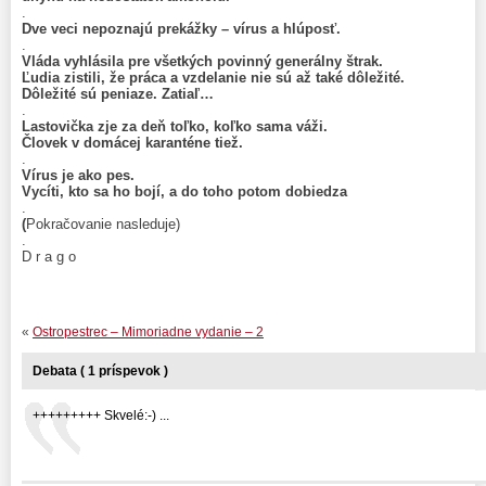
.
Dve veci nepoznajú prekážky – vírus a hlúposť.
.
Vláda vyhlásila pre všetkých povinný generálny štrak.
Ľudia zistili, že práca a vzdelanie nie sú až také dôležité.
Dôležité sú peniaze. Zatiaľ…
.
Lastovička zje za deň toľko, koľko sama váži.
Človek v domácej karanténe tiež.
.
Vírus je ako pes.
Vycíti, kto sa ho bojí, a do toho potom dobiedza
.
(
Pokračovanie nasleduje)
.
D r a g o
«
Ostropestrec – Mimoriadne vydanie – 2
Debata ( 1 príspevok )
+++++++++ Skvelé:-) ...