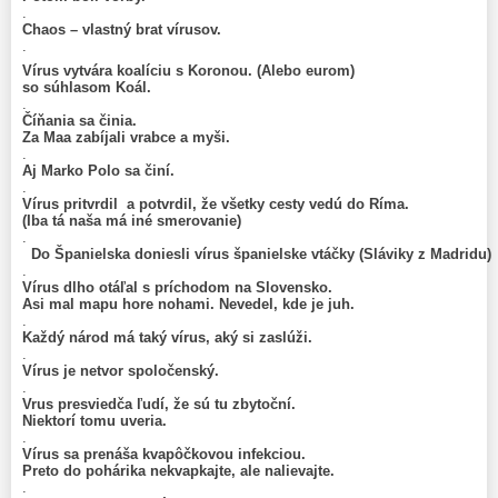
.
Chaos – vlastný brat vírusov.
.
Vírus vytvára koalíciu s Koronou. (Alebo eurom)
so súhlasom Koál.
.
Číňania sa činia.
Za Maa zabíjali vrabce a myši.
.
Aj Marko Polo sa činí.
.
Vírus pritvrdil a potvrdil, že všetky cesty vedú do Ríma.
(Iba tá naša má iné smerovanie)
.
Do Španielska doniesli vírus španielske vtáčky (Sláviky z Madridu
.
Vírus dlho otáľal s príchodom na Slovensko.
Asi mal mapu hore nohami. Nevedel, kde je juh.
.
Každý národ má taký vírus, aký si zaslúži.
.
Vírus je netvor spoločenský.
.
Vrus presviedča ľudí, že sú tu zbytoční.
Niektorí tomu uveria.
.
Vírus sa prenáša kvapôčkovou infekciou.
Preto do pohárika nekvapkajte, ale nalievajte.
.