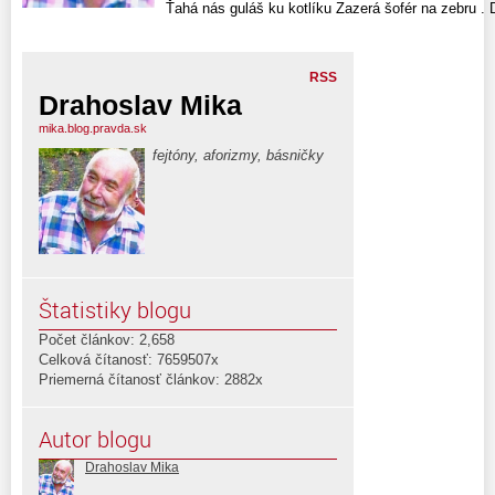
Ťahá nás guláš ku kotlíku Zazerá šofér na zebru . D
RSS
Drahoslav Mika
mika.blog.pravda.sk
fejtóny, aforizmy, básničky
Štatistiky blogu
Počet článkov: 2,658
Celková čítanosť: 7659507x
Priemerná čítanosť článkov: 2882x
Autor blogu
Drahoslav Mika