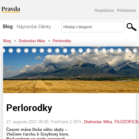
Registrácia
Prihlásenie
Blog
Najnovšie články
Najčítanejšie články
Blog
>
Drahoslav Mika
>
Perlorodky
Najkomentovanejšie články
Zoznam blogov
Komerčné blogy
Perlorodky
27. augusta 2021 05:00
, Prečítané 2 327x,
Drahoslav Mika
,
FILOZOFICK
Časom máva Duša váhu skaly –
Vlečiem ťarchu k Sisyfovej hore.
Pod vrchom sa perly rozsypali –