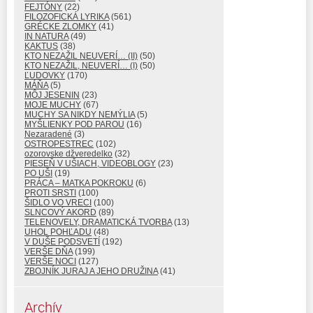
FEJTÓNY
(22)
FILOZOFICKÁ LYRIKA
(561)
GRÉCKE ZLOMKY
(41)
IN NATURA
(49)
KAKTUS
(38)
KTO NEZAŽIL NEUVERÍ… (II)
(50)
KTO NEZAŽIL, NEUVERÍ… (I)
(50)
ĽUDOVKY
(170)
MÁŇA
(5)
MÔJ JESENIN
(23)
MOJE MUCHY
(67)
MUCHY SA NIKDY NEMÝLIA
(5)
MYŠLIENKY POD PAROU
(16)
Nezaradené
(3)
OSTROPESTREC
(102)
ozorovske džveredelko
(32)
PIESEŇ V UŠIACH, VIDEOBLOGY
(23)
PO UŠI
(19)
PRÁCA – MATKA POKROKU
(6)
PROTI SRSTI
(100)
ŠIDLO VO VRECI
(100)
SLNCOVÝ AKORD
(89)
TELENOVELY, DRAMATICKÁ TVORBA
(13)
UHOL POHĽADU
(48)
V DUŠE PODSVETÍ
(192)
VERŠE DŇA
(199)
VERŠE NOCI
(127)
ZBOJNÍK JURAJ A JEHO DRUŽINA
(41)
Archív