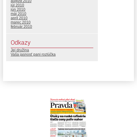
august 2010
júl 2010
jún 2010
máj 2010
apríl 2010
marec 2010
február 2010
Odkazy
Jej družina
Vaša jasnosť pani rozlúčka