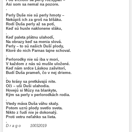
Asi som sa nemal na pozore.
.
Perly Duše nie sú perly hmoty –
Nekúpiš ich za groš na blšáku.
Rodí Duša perly až sa potí,
Keď sú husle naklonene sláku,
.
Keď paleta plátnu ulahodí,
Na obrazy keď sa menia slová.
Perly – to sú našich Duší plody,
Ktoré do nich Parnas tajne schoval.
.
Perlorodky nie sú iba v mori,
V každom z nás sú mušle uložené.
Keď nám srdce Láskou zašvitorí,
Budí Duša prameň, čo v nej drieme.
.
Do krásy sa pretkávajú nite.
Oči – uši Duši ulahodia.
Hovejú si Múzy na blankyte,
Kým sa perly v perlorodkách rodia.
.
Vtedy máva Duša váhu skaly.
Potom uzrú plody svetlo sveta.
Nikto z ľudí nie je dokonalý.
Proti vetru neľahko sa lieta.
.
D r a g o 10032019