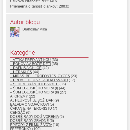
Celková čítanosť: 7665140x
Priemerná čítanosť článkov: 2883x
Autor blogu
Drahoslav Mika
Kategórie
– ATTIKA PRED ANTIKOU
(33)
– BOHOVIA A BOŽIE DETI
(35)
– DAFNIS A CHLOÉ
(42)
– HÉRAKLÉS
(44)
– MÍDÁS, BELLEROFONTÉS, GÝGÉS
(23)
– PROMÉTHEUS a JABLKO SVÁRU
(17)
– SEDEM BRÁN THÉBSKYCH
(35)
– ŠUM EGEJSKÉHO MORA (I)
(44)
– ŠUM EGEJSKÉHO MORA (II)
(27)
AFORIZMY
(22)
AJ HLÚPOSŤ JE BOŽÍ DAR
(9)
BALADA O VOJAČIKOVI
(5)
ČAKANIE NA TERORISTU
(7)
CENGÁČ
(6)
DOBRÉ RADY DO ŽIVORENIA
(5)
DOBRÉ RADY ZRADNÉ
(6)
EPIZÓDY Z FILMU ŽIVOTA
(10)
FEFERÓNKY
(100)