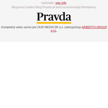
vydavateľ,
viac info
.
Blogovací systém Blog.Pravda.sk beží na technológií Wordpress.
Kompletný video servis pre OUR MEDIA SR a.s. zabezpečuje
ARBERTO GROUP
s.r.o.
.