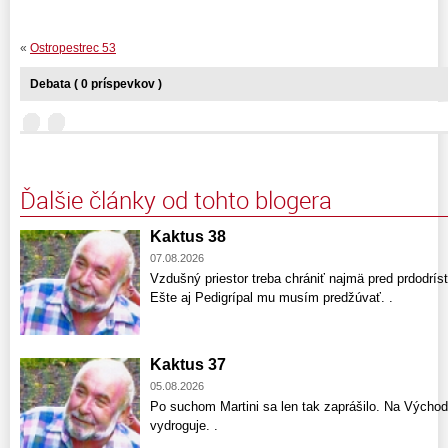
«
Ostropestrec 53
Debata ( 0 príspevkov )
Ďalšie články od tohto blogera
Kaktus 38
07.08.2026
Vzdušný priestor treba chrániť najmä pred prdodríst
Ešte aj Pedigrípal mu musím predžúvať. .
Kaktus 37
05.08.2026
Po suchom Martini sa len tak zaprášilo. Na Východ
vydroguje. .