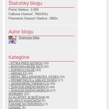
Štatistiky blogu
Počet článkov: 2,659
Celková čítanosť: 7662431x
Priemerná čítanosť článkov: 2882x
Autor blogu
Drahoslav Mika
Kategórie
– ATTIKA PRED ANTIKOU
(33)
– BOHOVIA A BOŽIE DETI
(35)
– DAFNIS A CHLOÉ
(42)
– HÉRAKLÉS
(44)
– MÍDÁS, BELLEROFONTÉS, GÝGÉS
(23)
– PROMÉTHEUS a JABLKO SVÁRU
(17)
– SEDEM BRÁN THÉBSKYCH
(35)
– ŠUM EGEJSKÉHO MORA (I)
(44)
– ŠUM EGEJSKÉHO MORA (II)
(27)
AFORIZMY
(22)
AJ HLÚPOSŤ JE BOŽÍ DAR
(9)
BALADA O VOJAČIKOVI
(5)
ČAKANIE NA TERORISTU
(7)
CENGÁČ
(6)