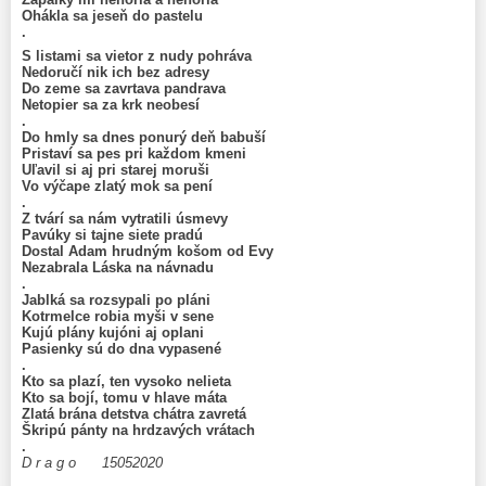
Ohákla sa jeseň do pastelu
.
S listami sa vietor z nudy pohráva
Nedoručí nik ich bez adresy
Do zeme sa zavrtava pandrava
Netopier sa za krk neobesí
.
Do hmly sa dnes ponurý deň babuší
Pristaví sa pes pri každom kmeni
Uľavil si aj pri starej moruši
Vo výčape zlatý mok sa pení
.
Z tvárí sa nám vytratili úsmevy
Pavúky si tajne siete pradú
Dostal Adam hrudným košom od Evy
Nezabrala Láska na návnadu
.
Jablká sa rozsypali po pláni
Kotrmelce robia myši v sene
Kujú plány kujóni aj oplani
Pasienky sú do dna vypasené
.
Kto sa plazí, ten vysoko nelieta
Kto sa bojí, tomu v hlave máta
Zlatá brána detstva chátra zavretá
Škripú pánty na hrdzavých vrátach
.
D r a g o 15052020