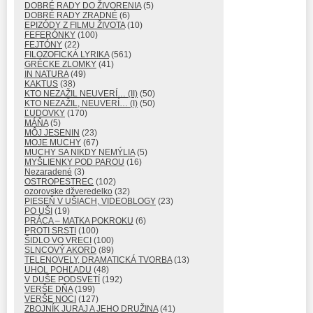
DOBRÉ RADY DO ŽIVORENIA
(5)
DOBRÉ RADY ZRADNÉ
(6)
EPIZÓDY Z FILMU ŽIVOTA
(10)
FEFERÓNKY
(100)
FEJTÓNY
(22)
FILOZOFICKÁ LYRIKA
(561)
GRÉCKE ZLOMKY
(41)
IN NATURA
(49)
KAKTUS
(38)
KTO NEZAŽIL NEUVERÍ… (II)
(50)
KTO NEZAŽIL, NEUVERÍ… (I)
(50)
ĽUDOVKY
(170)
MÁŇA
(5)
MÔJ JESENIN
(23)
MOJE MUCHY
(67)
MUCHY SA NIKDY NEMÝLIA
(5)
MYŠLIENKY POD PAROU
(16)
Nezaradené
(3)
OSTROPESTREC
(102)
ozorovske džveredelko
(32)
PIESEŇ V UŠIACH, VIDEOBLOGY
(23)
PO UŠI
(19)
PRÁCA – MATKA POKROKU
(6)
PROTI SRSTI
(100)
ŠIDLO VO VRECI
(100)
SLNCOVÝ AKORD
(89)
TELENOVELY, DRAMATICKÁ TVORBA
(13)
UHOL POHĽADU
(48)
V DUŠE PODSVETÍ
(192)
VERŠE DŇA
(199)
VERŠE NOCI
(127)
ZBOJNÍK JURAJ A JEHO DRUŽINA
(41)