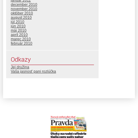
január 2011
december 2010
november 2010
október 2010
august 2010
júl 2010
jún 2010
máj 2010
apríl 2010
marec 2010
február 2010
Odkazy
Jej družina
Vaša jasnosť pani rozlúčka