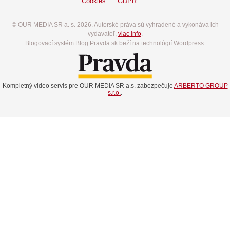
Cookies
GDPR
© OUR MEDIA SR a. s. 2026. Autorské práva sú vyhradené a vykonáva ich
vydavateľ,
viac info
.
Blogovací systém Blog.Pravda.sk beží na technológií Wordpress.
Kompletný video servis pre OUR MEDIA SR a.s. zabezpečuje
ARBERTO GROUP
s.r.o.
.