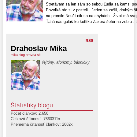
Stretávam sa len sám so sebou Ľudia sa kamsi pode
Povoľká rád si v posteli . Jeden sa zašil, druhým š
na promile Neučí nik sa na chybách . Život má svoj
Ťahá nás guláš ku kotlíku Zazerá šofér na zebru . D
RSS
Drahoslav Mika
mika.blog.pravda.sk
fejtóny, aforizmy, básničky
Štatistiky blogu
Počet článkov: 2,658
Celková čítanosť: 7660311x
Priemerná čítanosť článkov: 2882x