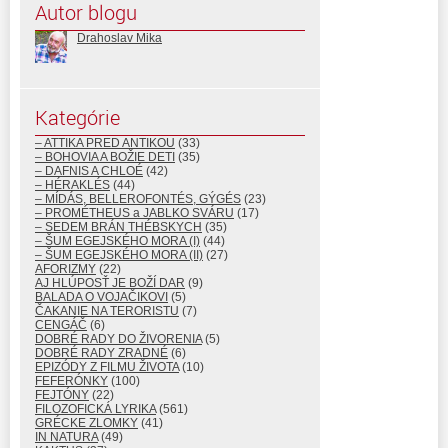
Autor blogu
Drahoslav Mika
Kategórie
– ATTIKA PRED ANTIKOU
(33)
– BOHOVIA A BOŽIE DETI
(35)
– DAFNIS A CHLOÉ
(42)
– HÉRAKLÉS
(44)
– MÍDÁS, BELLEROFONTÉS, GÝGÉS
(23)
– PROMÉTHEUS a JABLKO SVÁRU
(17)
– SEDEM BRÁN THÉBSKYCH
(35)
– ŠUM EGEJSKÉHO MORA (I)
(44)
– ŠUM EGEJSKÉHO MORA (II)
(27)
AFORIZMY
(22)
AJ HLÚPOSŤ JE BOŽÍ DAR
(9)
BALADA O VOJAČIKOVI
(5)
ČAKANIE NA TERORISTU
(7)
CENGÁČ
(6)
DOBRÉ RADY DO ŽIVORENIA
(5)
DOBRÉ RADY ZRADNÉ
(6)
EPIZÓDY Z FILMU ŽIVOTA
(10)
FEFERÓNKY
(100)
FEJTÓNY
(22)
FILOZOFICKÁ LYRIKA
(561)
GRÉCKE ZLOMKY
(41)
IN NATURA
(49)