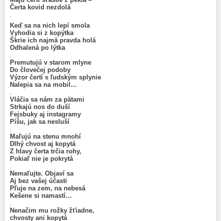
Čerta kovid nezdolá
.
Keď sa na nich lepí smola
Vyhodia si z kopýtka
Škrie ich najmä pravda holá
Odhalená po lýtka
.
Premutujú v starom mlyne
Do človečej podoby
Výzor čertí s ľudským splynie
Nalepia sa na mobil…
.
Vláčia sa nám za pätami
Strkajú nos do duší
Fejsbuky aj instagramy
Píšu, jak sa nesluší
.
Maľujú na stenu mnohí
Dlhý chvost aj kopytá
Z hlavy čerta trčia rohy,
Pokiaľ nie je pokrytá
.
Nemaľujte. Objaví sa
Aj bez vašej účasti
Pľuje na zem, na nebesá
Kešene si namastí…
.
Nenačim mu rožky žťiadne,
chvosty ani kopytá