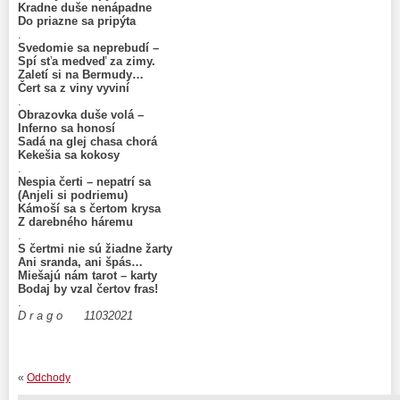
Kradne duše nenápadne
Do priazne sa pripýta
.
Svedomie sa neprebudí –
Spí sťa medveď za zimy.
Zaletí si na Bermudy…
Čert sa z viny vyviní
.
Obrazovka duše volá –
Inferno sa honosí
Sadá na glej chasa chorá
Kekešia sa kokosy
.
Nespia čerti – nepatrí sa
(Anjeli si podriemu)
Kámoší sa s čertom krysa
Z darebného háremu
.
S čertmi nie sú žiadne žarty
Ani sranda, ani špás…
Miešajú nám tarot – karty
Bodaj by vzal čertov fras!
.
D r a g o 11032021
«
Odchody