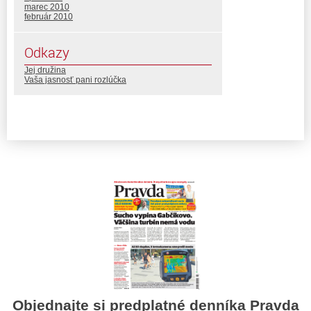
marec 2010
február 2010
Odkazy
Jej družina
Vaša jasnosť pani rozlúčka
Objednajte si predplatné denníka Pravda