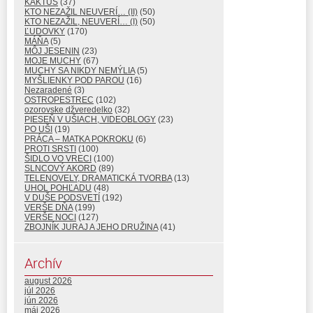
KAKTUS
(37)
KTO NEZAŽIL NEUVERÍ… (II)
(50)
KTO NEZAŽIL, NEUVERÍ… (I)
(50)
ĽUDOVKY
(170)
MÁŇA
(5)
MÔJ JESENIN
(23)
MOJE MUCHY
(67)
MUCHY SA NIKDY NEMÝLIA
(5)
MYŠLIENKY POD PAROU
(16)
Nezaradené
(3)
OSTROPESTREC
(102)
ozorovske džveredelko
(32)
PIESEŇ V UŠIACH, VIDEOBLOGY
(23)
PO UŠI
(19)
PRÁCA – MATKA POKROKU
(6)
PROTI SRSTI
(100)
ŠIDLO VO VRECI
(100)
SLNCOVÝ AKORD
(89)
TELENOVELY, DRAMATICKÁ TVORBA
(13)
UHOL POHĽADU
(48)
V DUŠE PODSVETÍ
(192)
VERŠE DŇA
(199)
VERŠE NOCI
(127)
ZBOJNÍK JURAJ A JEHO DRUŽINA
(41)
Archív
august 2026
júl 2026
jún 2026
máj 2026