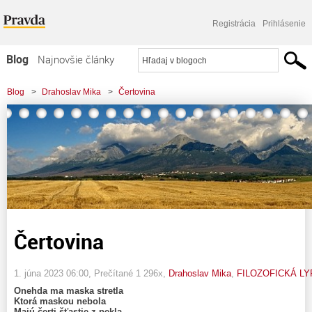
Registrácia
Prihlásenie
Blog
Najnovšie články
Najčítanejšie články
Blog
>
Drahoslav Mika
>
Čertovina
Najkomentovanejšie články
Zoznam blogov
Komerčné blogy
Čertovina
1. júna 2023 06:00
, Prečítané 1 296x,
Drahoslav Mika
,
FILOZOFICKÁ LY
Onehda ma maska stretla
Ktorá maskou nebola
Majú čerti šťastie z pekla –