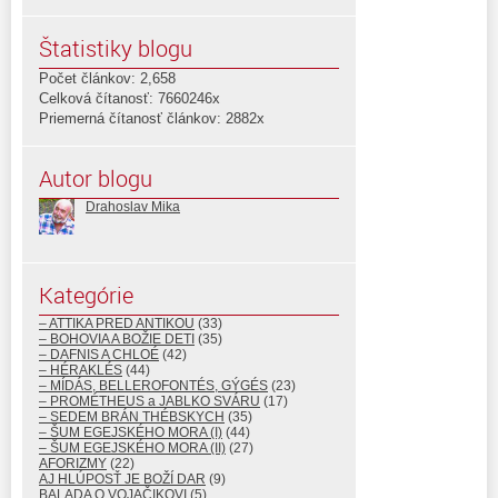
Štatistiky blogu
Počet článkov: 2,658
Celková čítanosť: 7660246x
Priemerná čítanosť článkov: 2882x
Autor blogu
Drahoslav Mika
Kategórie
– ATTIKA PRED ANTIKOU
(33)
– BOHOVIA A BOŽIE DETI
(35)
– DAFNIS A CHLOÉ
(42)
– HÉRAKLÉS
(44)
– MÍDÁS, BELLEROFONTÉS, GÝGÉS
(23)
– PROMÉTHEUS a JABLKO SVÁRU
(17)
– SEDEM BRÁN THÉBSKYCH
(35)
– ŠUM EGEJSKÉHO MORA (I)
(44)
– ŠUM EGEJSKÉHO MORA (II)
(27)
AFORIZMY
(22)
AJ HLÚPOSŤ JE BOŽÍ DAR
(9)
BALADA O VOJAČIKOVI
(5)