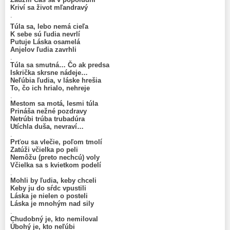
Kriví sa život mľandravý
.
Túla sa, lebo nemá cieľa
K sebe sú ľudia nevrlí
Putuje Láska osamelá
Anjelov ľudia zavrhli
.
Túla sa smutná… Čo ak predsa
Iskrička skrsne nádeje…
Neľúbia ľudia, v láske hrešia
To, čo ich hrialo, nehreje
.
Mestom sa motá, lesmi túla
Prináša nežné pozdravy
Netrúbi trúba trubadúra
Utíchla duša, nevraví…
.
Prťou sa vlečie, poľom tmolí
Zatúži včielka po peli
Nemôžu (preto nechcú) voly
Včielka sa s kvietkom podelí
.
Mohli by ľudia, keby chceli
Keby ju do sŕdc vpustili
Láska je nielen o posteli
Láska je mnohým nad sily
.
Chudobný je, kto nemiloval
Úbohý je, kto neľúbi