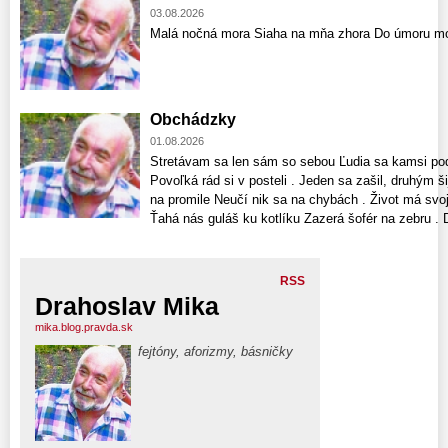
03.08.2026
Malá nočná mora Siaha na mňa zhora Do úmoru mo
Obchádzky
01.08.2026
Stretávam sa len sám so sebou Ľudia sa kamsi pode
Povoľká rád si v posteli . Jeden sa zašil, druhým š
na promile Neučí nik sa na chybách . Život má svoj
Ťahá nás guláš ku kotlíku Zazerá šofér na zebru . D
RSS
Drahoslav Mika
mika.blog.pravda.sk
fejtóny, aforizmy, básničky