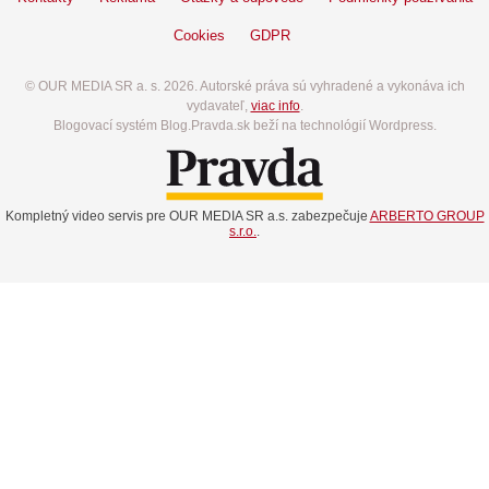
Cookies
GDPR
© OUR MEDIA SR a. s. 2026. Autorské práva sú vyhradené a vykonáva ich
vydavateľ,
viac info
.
Blogovací systém Blog.Pravda.sk beží na technológií Wordpress.
Kompletný video servis pre OUR MEDIA SR a.s. zabezpečuje
ARBERTO GROUP
s.r.o.
.