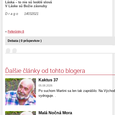
Láska – to nie sú lesklé slová
V Láske sú Božie zásnuby
.
D r a g o 14032021
«
Feferónky 8
Debata ( 0 príspevkov )
Ďalšie články od tohto blogera
Kaktus 37
05.08.2026
Po suchom Martini sa len tak zaprášilo. Na Východ
vydroguje. .
Malá Nočná Mora