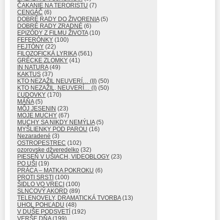
ČAKANIE NA TERORISTU
(7)
CENGÁČ
(6)
DOBRÉ RADY DO ŽIVORENIA
(5)
DOBRÉ RADY ZRADNÉ
(6)
EPIZÓDY Z FILMU ŽIVOTA
(10)
FEFERÓNKY
(100)
FEJTÓNY
(22)
FILOZOFICKÁ LYRIKA
(561)
GRÉCKE ZLOMKY
(41)
IN NATURA
(49)
KAKTUS
(37)
KTO NEZAŽIL NEUVERÍ… (II)
(50)
KTO NEZAŽIL, NEUVERÍ… (I)
(50)
ĽUDOVKY
(170)
MÁŇA
(5)
MÔJ JESENIN
(23)
MOJE MUCHY
(67)
MUCHY SA NIKDY NEMÝLIA
(5)
MYŠLIENKY POD PAROU
(16)
Nezaradené
(3)
OSTROPESTREC
(102)
ozorovske džveredelko
(32)
PIESEŇ V UŠIACH, VIDEOBLOGY
(23)
PO UŠI
(19)
PRÁCA – MATKA POKROKU
(6)
PROTI SRSTI
(100)
ŠIDLO VO VRECI
(100)
SLNCOVÝ AKORD
(89)
TELENOVELY, DRAMATICKÁ TVORBA
(13)
UHOL POHĽADU
(48)
V DUŠE PODSVETÍ
(192)
VERŠE DŇA
(199)