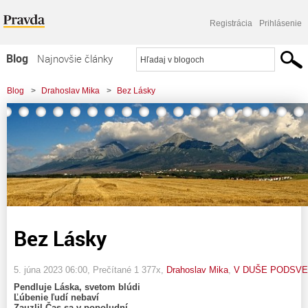
Registrácia
Prihlásenie
Blog
Najnovšie články
Najčítanejšie články
Blog
>
Drahoslav Mika
>
Bez Lásky
Najkomentovanejšie články
Zoznam blogov
Komerčné blogy
Bez Lásky
5. júna 2023 06:00
, Prečítané 1 377x,
Drahoslav Mika
,
V DUŠE PODSVE
Pendluje Láska, svetom blúdi
Ľúbenie ľudí nebaví
Zauzlil Čas sa v popoludní