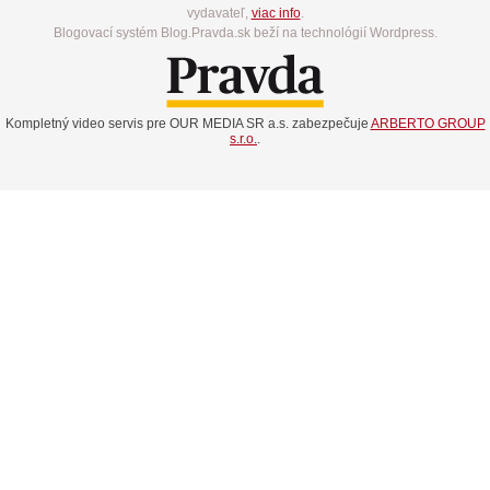
vydavateľ,
viac info
.
Blogovací systém Blog.Pravda.sk beží na technológií Wordpress.
Kompletný video servis pre OUR MEDIA SR a.s. zabezpečuje
ARBERTO GROUP
s.r.o.
.