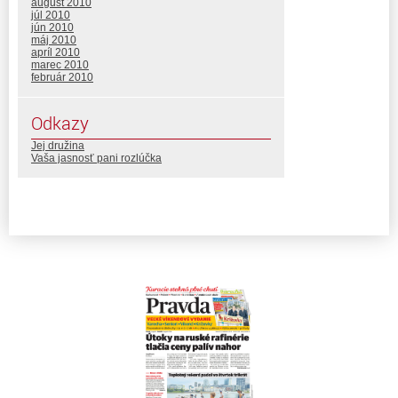
august 2010
júl 2010
jún 2010
máj 2010
apríl 2010
marec 2010
február 2010
Odkazy
Jej družina
Vaša jasnosť pani rozlúčka