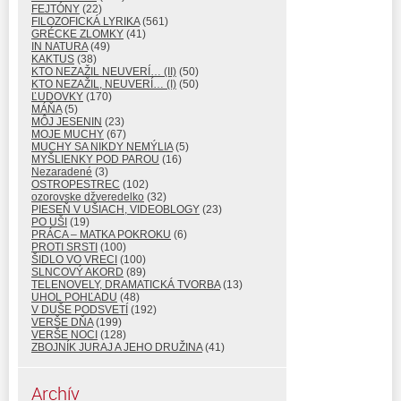
FEJTÓNY
(22)
FILOZOFICKÁ LYRIKA
(561)
GRÉCKE ZLOMKY
(41)
IN NATURA
(49)
KAKTUS
(38)
KTO NEZAŽIL NEUVERÍ… (II)
(50)
KTO NEZAŽIL, NEUVERÍ… (I)
(50)
ĽUDOVKY
(170)
MÁŇA
(5)
MÔJ JESENIN
(23)
MOJE MUCHY
(67)
MUCHY SA NIKDY NEMÝLIA
(5)
MYŠLIENKY POD PAROU
(16)
Nezaradené
(3)
OSTROPESTREC
(102)
ozorovske džveredelko
(32)
PIESEŇ V UŠIACH, VIDEOBLOGY
(23)
PO UŠI
(19)
PRÁCA – MATKA POKROKU
(6)
PROTI SRSTI
(100)
ŠIDLO VO VRECI
(100)
SLNCOVÝ AKORD
(89)
TELENOVELY, DRAMATICKÁ TVORBA
(13)
UHOL POHĽADU
(48)
V DUŠE PODSVETÍ
(192)
VERŠE DŇA
(199)
VERŠE NOCI
(128)
ZBOJNÍK JURAJ A JEHO DRUŽINA
(41)
Archív