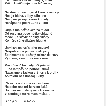
Prišla kaziť moje cnostné mravy
.
Na strechu som vyšiel Lune v ústrety
Noc je blahá, z lipy sála leto
Netopier je kapitánom korvety
Nenápadne popri Lune zlietol
.
Objala ma nežne ako za mladi
Od rosy má bosé nôžky chladné
Modeluje slávik do tmy rulády
Komáre sú krvilačno hladné
.
Usmieva sa, veľa toho nevraví
Našpúli si na jemný bozk pery
Žblnkneme si božský nektár do kávy
Vytuším, kam moja malá mieri
.
Roztrúsené hviezdy oči privreli
Luna lampáš po polnoci stlmí
Nasávame s láskou z Sherry Morelly
Astrálom nás unášajú vlny
.
Plávame a držíme sa za dlane
Netopier nás pri korvete čaká
Do tvárí nám vlahý vánok zavanie
V astrále je more malá mláka…
.
D r a g o 14062022