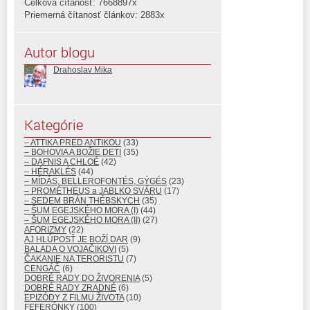
Celková čítanosť: 7668897x
Priemerná čítanosť článkov: 2883x
Autor blogu
Drahoslav Mika
Kategórie
– ATTIKA PRED ANTIKOU
(33)
– BOHOVIA A BOŽIE DETI
(35)
– DAFNIS A CHLOÉ
(42)
– HÉRAKLÉS
(44)
– MÍDÁS, BELLEROFONTÉS, GÝGÉS
(23)
– PROMÉTHEUS a JABLKO SVÁRU
(17)
– SEDEM BRÁN THÉBSKYCH
(35)
– ŠUM EGEJSKÉHO MORA (I)
(44)
– ŠUM EGEJSKÉHO MORA (II)
(27)
AFORIZMY
(22)
AJ HLÚPOSŤ JE BOŽÍ DAR
(9)
BALADA O VOJAČIKOVI
(5)
ČAKANIE NA TERORISTU
(7)
CENGÁČ
(6)
DOBRÉ RADY DO ŽIVORENIA
(5)
DOBRÉ RADY ZRADNÉ
(6)
EPIZÓDY Z FILMU ŽIVOTA
(10)
FEFERÓNKY
(100)