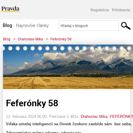
Registrácia
Prihlásenie
Blog
Najnovšie články
Najčítanejšie články
Blog
>
Drahoslav Mika
>
Feferónky 58
Najkomentovanejšie články
Zoznam blogov
Komerčné blogy
Feferónky 58
12. februára 2024 06:00
, Prečítané 1 481x,
Drahoslav Mika
,
FEFERÓNK
Vďaka umelej inteligencii sa človek čoskoro zaobíde sám bez seba.
Zdravotníctvo máme zdarma, zdravie nie.