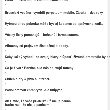
.
Bruselskí vedátori vyrobili perpetuum mobile. Záruka – dva roky.
.
Hybnou silou pokroku môže byť aj kopanec do správneho zadku.
.
Všetky lieky pomáhajú – bohatnúť farmaceutom.
.
Alimenty sú prejavom čiastočnej slobody.
.
Keby každý vyhodil zo svojej hlavy hlúposť, životné prostredie by b
.
Čo je život? Pozrite, ako nás obletujú muchy…
.
Chlieb a hry = pivo a internet.
.
Padol smrťou chrabrých. Ale hlúpych.
.
Ak zistíte, že vaša priateľka už nie je panna,
buďte radi, že nie je panicom.
.