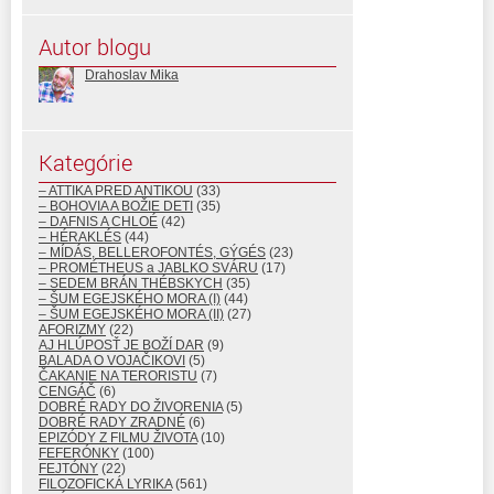
Autor blogu
Drahoslav Mika
Kategórie
– ATTIKA PRED ANTIKOU
(33)
– BOHOVIA A BOŽIE DETI
(35)
– DAFNIS A CHLOÉ
(42)
– HÉRAKLÉS
(44)
– MÍDÁS, BELLEROFONTÉS, GÝGÉS
(23)
– PROMÉTHEUS a JABLKO SVÁRU
(17)
– SEDEM BRÁN THÉBSKYCH
(35)
– ŠUM EGEJSKÉHO MORA (I)
(44)
– ŠUM EGEJSKÉHO MORA (II)
(27)
AFORIZMY
(22)
AJ HLÚPOSŤ JE BOŽÍ DAR
(9)
BALADA O VOJAČIKOVI
(5)
ČAKANIE NA TERORISTU
(7)
CENGÁČ
(6)
DOBRÉ RADY DO ŽIVORENIA
(5)
DOBRÉ RADY ZRADNÉ
(6)
EPIZÓDY Z FILMU ŽIVOTA
(10)
FEFERÓNKY
(100)
FEJTÓNY
(22)
FILOZOFICKÁ LYRIKA
(561)