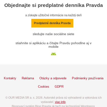
Objednajte si predplatné denníka Pravda
a získajte užitočné informácie na každý deň
Predplatné denníka Pravda
sledujte naše sociálne siete
stiahnite si aplikáciu a čítajte Pravdu pohodlne aj v
mobile
Kontakty
Reklama
Otázky a odpovede
Podmienky používania
Cookies
GDPR
© OUR MEDIA SR a. s. 2026. Autorské práva sú vyhradené a vykonáva ich
vydavateľ,
viac info
.
Blogovací systém Blog.Pravda.sk beží na technológií Wordpress.