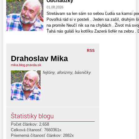
Obchádzky
01.08.2026
Stretávam sa len sám so sebou Ľudia sa kamsi pode
Povoľká rád si v posteli . Jeden sa zašil, druhým š
na promile Neučí nik sa na chybách . Život má svoj
Ťahá nás guláš ku kotlíku Zazerá šofér na zebru . D
RSS
Drahoslav Mika
mika.blog.pravda.sk
fejtóny, aforizmy, básničky
Štatistiky blogu
Počet článkov: 2,658
Celková čítanosť: 7660361x
Priemerná čítanosť článkov: 2882x