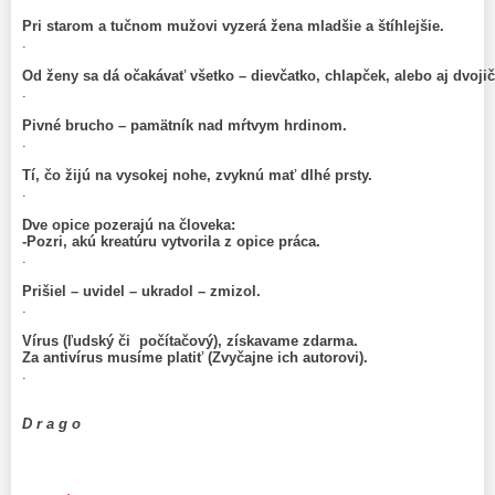
Pri starom a tučnom mužovi vyzerá žena mladšie a štíhlejšie.
.
Od ženy sa dá očakávať všetko – dievčatko, chlapček, alebo aj dvoji
.
Pivné brucho – pamätník nad mŕtvym hrdinom.
.
Tí, čo žijú na vysokej nohe, zvyknú mať dlhé prsty.
.
Dve opice pozerajú na človeka:
-Pozri, akú kreatúru vytvorila z opice práca.
.
Prišiel – uvidel – ukradol – zmizol.
.
Vírus (ľudský či počítačový), získavame zdarma.
Za antivírus musíme platiť (Zvyčajne ich autorovi).
.
D r a g o