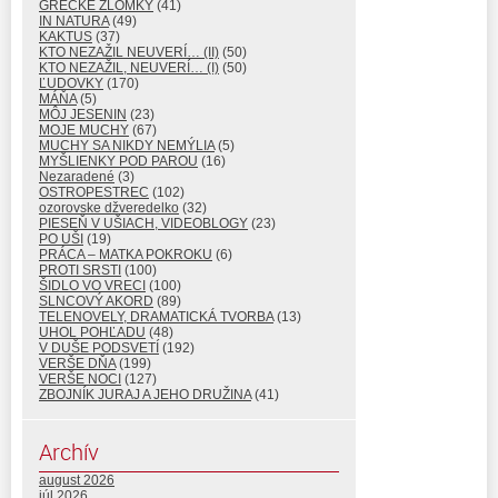
GRÉCKE ZLOMKY
(41)
IN NATURA
(49)
KAKTUS
(37)
KTO NEZAŽIL NEUVERÍ… (II)
(50)
KTO NEZAŽIL, NEUVERÍ… (I)
(50)
ĽUDOVKY
(170)
MÁŇA
(5)
MÔJ JESENIN
(23)
MOJE MUCHY
(67)
MUCHY SA NIKDY NEMÝLIA
(5)
MYŠLIENKY POD PAROU
(16)
Nezaradené
(3)
OSTROPESTREC
(102)
ozorovske džveredelko
(32)
PIESEŇ V UŠIACH, VIDEOBLOGY
(23)
PO UŠI
(19)
PRÁCA – MATKA POKROKU
(6)
PROTI SRSTI
(100)
ŠIDLO VO VRECI
(100)
SLNCOVÝ AKORD
(89)
TELENOVELY, DRAMATICKÁ TVORBA
(13)
UHOL POHĽADU
(48)
V DUŠE PODSVETÍ
(192)
VERŠE DŇA
(199)
VERŠE NOCI
(127)
ZBOJNÍK JURAJ A JEHO DRUŽINA
(41)
Archív
august 2026
júl 2026