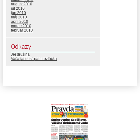
august 2010
júl 2010
jún 2010
máj 2010
apríl 2010
marec 2010
február 2010
Odkazy
Jej družina
Vaša jasnosť pani rozlúčka