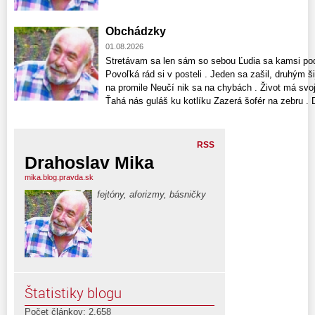
Obchádzky
01.08.2026
Stretávam sa len sám so sebou Ľudia sa kamsi pode
Povoľká rád si v posteli . Jeden sa zašil, druhým š
na promile Neučí nik sa na chybách . Život má svoj
Ťahá nás guláš ku kotlíku Zazerá šofér na zebru . D
RSS
Drahoslav Mika
mika.blog.pravda.sk
fejtóny, aforizmy, básničky
Štatistiky blogu
Počet článkov: 2,658