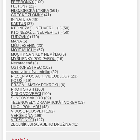
FEFERÓNKY
(100)
FEJTÓNY
(22)
FILOZOFICKÁ LYRIKA
(561)
GRÉCKE ZLOMKY
(41)
IN NATURA
(49)
KAKTUS
(37)
KTO NEZAŽIL NEUVERÍ… (II)
(50)
KTO NEZAŽIL, NEUVERÍ… (I)
(50)
ĽUDOVKY
(170)
MÁŇA
(5)
MÔJ JESENIN
(23)
MOJE MUCHY
(67)
MUCHY SA NIKDY NEMÝLIA
(5)
MYŠLIENKY POD PAROU
(16)
Nezaradené
(3)
OSTROPESTREC
(102)
ozorovske džveredelko
(32)
PIESEŇ V UŠIACH, VIDEOBLOGY
(23)
PO UŠI
(19)
PRÁCA – MATKA POKROKU
(6)
PROTI SRSTI
(100)
ŠIDLO VO VRECI
(100)
SLNCOVÝ AKORD
(89)
TELENOVELY, DRAMATICKÁ TVORBA
(13)
UHOL POHĽADU
(48)
V DUŠE PODSVETÍ
(192)
VERŠE DŇA
(199)
VERŠE NOCI
(127)
ZBOJNÍK JURAJ A JEHO DRUŽINA
(41)