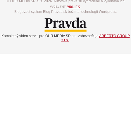
© OUR MEDIA SR a. s. 2026. Autorské práva sú vyhradené a vykonáva ich
vydavateľ,
viac info
.
Blogovací systém Blog.Pravda.sk beží na technológií Wordpress.
Kompletný video servis pre OUR MEDIA SR a.s. zabezpečuje
ARBERTO GROUP
s.r.o.
.