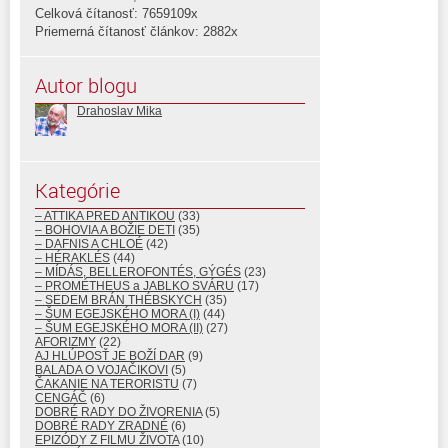
Celková čítanosť: 7659109x
Priemerná čítanosť článkov: 2882x
Autor blogu
Drahoslav Mika
Kategórie
– ATTIKA PRED ANTIKOU
(33)
– BOHOVIA A BOŽIE DETI
(35)
– DAFNIS A CHLOÉ
(42)
– HÉRAKLÉS
(44)
– MÍDÁS, BELLEROFONTÉS, GÝGÉS
(23)
– PROMÉTHEUS a JABLKO SVÁRU
(17)
– SEDEM BRÁN THÉBSKYCH
(35)
– ŠUM EGEJSKÉHO MORA (I)
(44)
– ŠUM EGEJSKÉHO MORA (II)
(27)
AFORIZMY
(22)
AJ HLÚPOSŤ JE BOŽÍ DAR
(9)
BALADA O VOJAČIKOVI
(5)
ČAKANIE NA TERORISTU
(7)
CENGÁČ
(6)
DOBRÉ RADY DO ŽIVORENIA
(5)
DOBRÉ RADY ZRADNÉ
(6)
EPIZÓDY Z FILMU ŽIVOTA
(10)