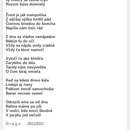
Rozum býva domnelý
.
Život je jak trampolína
Z väčšej výšky tvrdší pád
Čiernou kriedou do komína
Napíše nám tisíc rád
.
Z dna sa vládne nenápadne
Nebije to do očí
Vždy sa nájdu vody zradné
Vždy ťa ktosi namočí
.
Vytočí ťa ako kliešťa
Zarytého do tela
Taroty nám nevyveštia
O čom táraj omieľa
.
Keď sa kdesi drevo kála
Lietajú aj ívery
Peklom smrdí samochvála
Baran ovciam neverí
.
Odrazili sme sa od dna
Bahna máme po uši
V revíri, kde snorí škodná
V jazyku jed nečuší
.
D r a g o 28122022