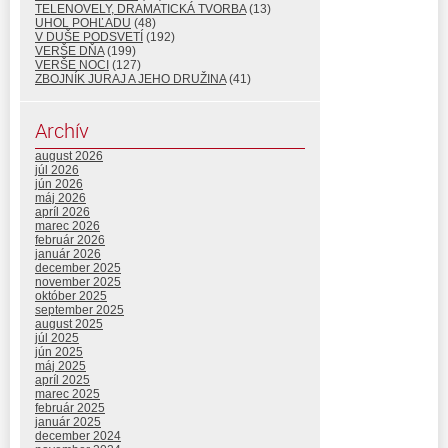
TELENOVELY, DRAMATICKÁ TVORBA
(13)
UHOL POHĽADU
(48)
V DUŠE PODSVETÍ
(192)
VERŠE DŇA
(199)
VERŠE NOCI
(127)
ZBOJNÍK JURAJ A JEHO DRUŽINA
(41)
Archív
august 2026
júl 2026
jún 2026
máj 2026
apríl 2026
marec 2026
február 2026
január 2026
december 2025
november 2025
október 2025
september 2025
august 2025
júl 2025
jún 2025
máj 2025
apríl 2025
marec 2025
február 2025
január 2025
december 2024