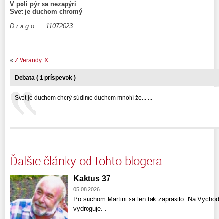
V poli pýr sa nezapýri
Svet je duchom chromý
.
D r a g o 11072023
«
Z Verandy IX
Debata ( 1 príspevok )
Svet je duchom chorý súdime duchom mnohí že... ...
Ďalšie články od tohto blogera
Kaktus 37
05.08.2026
Po suchom Martini sa len tak zaprášilo. Na Východ
vydroguje. .