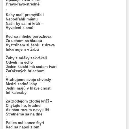
Pravo-ľavo-stredné
.
Keby malí premýšľali
Nepodľahli mámu
Našli by sa iní králi –
Vyvolení klamú
.
Keď sa mlieko porozlieva
Za uchom sa škrabú
Vystrúham si šabľu z dreva
Inkarnujem v žabu
.
Žaby z mláky zakvákali
Odvetí im echo
Jeden ksicht má sedem tvári
Zaťažených hriechom
.
Vťahujeme svoje chvosty
Medzi zadné laby
Jedni majú v hlave cnosti
Iní kaleráby
.
Za zlodejom zlodej kričí –
Chytajte ho, kradne!
Ak nám rozum nevyklíči
Stretneme sa na dne
.
Palica má konce štyri
Keď sa napol zlomí