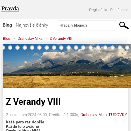
Registrácia
Prihlásenie
Blog
Najnovšie články
Najčítanejšie články
Blog
>
Drahoslav Mika
>
Z Verandy VIII
Najkomentovanejšie články
Zoznam blogov
Komerčné blogy
Z Verandy VIII
2. novembra 2024 06:00
, Prečítané 1 303x,
Drahoslav Mika
,
ĽUDOVKY
Kažé pero raz dopíše
Každé telo zvädne
Opakuje život klišé