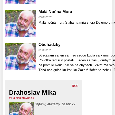
Malá Nočná Mora
03.08.2026
Malá nočná mora Siaha na mňa zhora Do úmoru mo
Obchádzky
01.08.2026
Stretávam sa len sám so sebou Ľudia sa kamsi pode
Povoľká rád si v posteli . Jeden sa zašil, druhým š
na promile Neučí nik sa na chybách . Život má svoj
Ťahá nás guláš ku kotlíku Zazerá šofér na zebru . D
RSS
Drahoslav Mika
mika.blog.pravda.sk
fejtóny, aforizmy, básničky