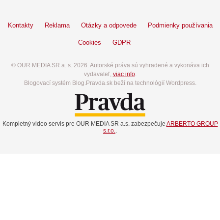
Kontakty
Reklama
Otázky a odpovede
Podmienky používania
Cookies
GDPR
© OUR MEDIA SR a. s. 2026. Autorské práva sú vyhradené a vykonáva ich
vydavateľ,
viac info
.
Blogovací systém Blog.Pravda.sk beží na technológií Wordpress.
Kompletný video servis pre OUR MEDIA SR a.s. zabezpečuje
ARBERTO GROUP
s.r.o.
.