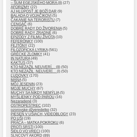
– ŠUM EGEJSKÉHO MORA (II)
(27)
AFORIZMY
(22)
AJ HLÚPOSŤ JE BOŽÍ DAR
(9)
BALADA O VOJAČIKOVI
(5)
ČAKANIE NA TERORISTU
(7)
CENGÁČ
(6)
DOBRÉ RADY DO ŽIVORENIA
(5)
DOBRÉ RADY ZRADNÉ
(6)
EPIZÓDY Z FILMU ŽIVOTA
(10)
FEFERÓNKY
(100)
FEJTÓNY
(22)
FILOZOFICKÁ LYRIKA
(561)
GRÉCKE ZLOMKY
(41)
IN NATURA
(49)
KAKTUS
(37)
KTO NEZAŽIL NEUVERÍ… (II)
(50)
KTO NEZAŽIL, NEUVERÍ… (I)
(50)
ĽUDOVKY
(170)
MÁŇA
(5)
MÔJ JESENIN
(23)
MOJE MUCHY
(67)
MUCHY SA NIKDY NEMÝLIA
(5)
MYŠLIENKY POD PAROU
(16)
Nezaradené
(3)
OSTROPESTREC
(102)
ozorovske džveredelko
(32)
PIESEŇ V UŠIACH, VIDEOBLOGY
(23)
PO UŠI
(19)
PRÁCA – MATKA POKROKU
(6)
PROTI SRSTI
(100)
ŠIDLO VO VRECI
(100)
SLNCOVÝ AKORD
(89)