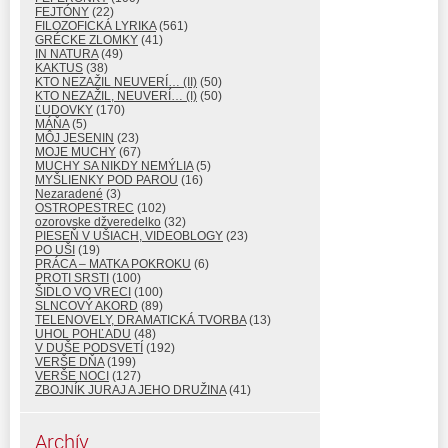
FEJTÓNY
(22)
FILOZOFICKÁ LYRIKA
(561)
GRÉCKE ZLOMKY
(41)
IN NATURA
(49)
KAKTUS
(38)
KTO NEZAŽIL NEUVERÍ… (II)
(50)
KTO NEZAŽIL, NEUVERÍ… (I)
(50)
ĽUDOVKY
(170)
MÁŇA
(5)
MÔJ JESENIN
(23)
MOJE MUCHY
(67)
MUCHY SA NIKDY NEMÝLIA
(5)
MYŠLIENKY POD PAROU
(16)
Nezaradené
(3)
OSTROPESTREC
(102)
ozorovske džveredelko
(32)
PIESEŇ V UŠIACH, VIDEOBLOGY
(23)
PO UŠI
(19)
PRÁCA – MATKA POKROKU
(6)
PROTI SRSTI
(100)
ŠIDLO VO VRECI
(100)
SLNCOVÝ AKORD
(89)
TELENOVELY, DRAMATICKÁ TVORBA
(13)
UHOL POHĽADU
(48)
V DUŠE PODSVETÍ
(192)
VERŠE DŇA
(199)
VERŠE NOCI
(127)
ZBOJNÍK JURAJ A JEHO DRUŽINA
(41)
Archív