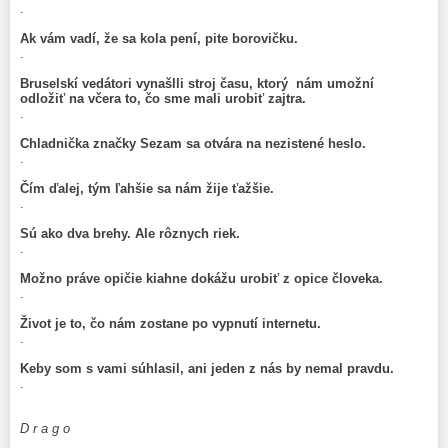
.
Ak vám vadí, že sa kola pení, pite borovičku.
.
Bruselskí vedátori vynašlli s
troj času, ktorý nám umožní
odložiť na včera to, čo sme mali urobiť zajtra.
.
Chladnička značky Sezam sa otvára na nezistené heslo.
.
Čím ďalej, tým ľahšie sa nám žije ťažšie.
.
Sú ako dva brehy. Ale rôznych riek.
.
Možno práve opičie kiahne dokážu urobiť z opice človeka.
.
Život je to, čo nám zostane po vypnutí internetu.
.
Keby som s vami súhlasil, ani jeden z nás by nemal pravdu.
.
D r a g o