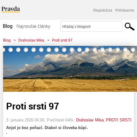
Registrácia
Prihlásenie
Blog
Najnovšie články
Najčítanejšie články
Blog
>
Drahoslav Mika
>
Proti srsti 97
Najkomentovanejšie články
Zoznam blogov
Komerčné blogy
Proti srsti 97
3. januára 2026 06:00
, Prečítané 648x,
Drahoslav Mika
,
PROTI SRSTI
Anjel je bez peňazí. Diabol si človeka kúpi.
.