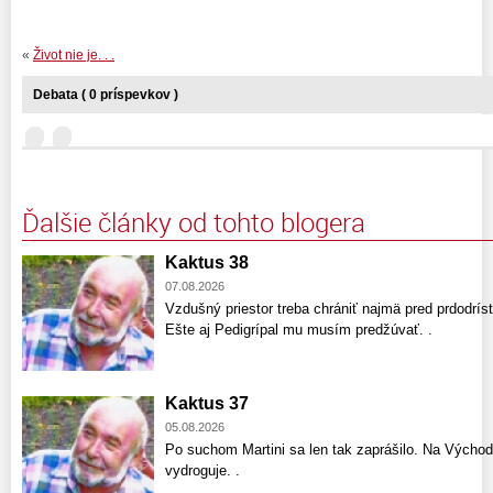
«
Život nie je. . .
Debata ( 0 príspevkov )
Ďalšie články od tohto blogera
Kaktus 38
07.08.2026
Vzdušný priestor treba chrániť najmä pred prdodríst
Ešte aj Pedigrípal mu musím predžúvať. .
Kaktus 37
05.08.2026
Po suchom Martini sa len tak zaprášilo. Na Východ
vydroguje. .