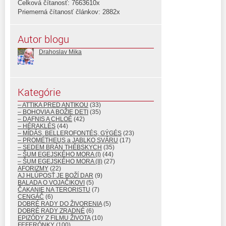
Celková čítanosť: 7663610x
Priemerná čítanosť článkov: 2882x
Autor blogu
Drahoslav Mika
Kategórie
– ATTIKA PRED ANTIKOU
(33)
– BOHOVIA A BOŽIE DETI
(35)
– DAFNIS A CHLOÉ
(42)
– HÉRAKLÉS
(44)
– MÍDÁS, BELLEROFONTÉS, GÝGÉS
(23)
– PROMÉTHEUS a JABLKO SVÁRU
(17)
– SEDEM BRÁN THÉBSKYCH
(35)
– ŠUM EGEJSKÉHO MORA (I)
(44)
– ŠUM EGEJSKÉHO MORA (II)
(27)
AFORIZMY
(22)
AJ HLÚPOSŤ JE BOŽÍ DAR
(9)
BALADA O VOJAČIKOVI
(5)
ČAKANIE NA TERORISTU
(7)
CENGÁČ
(6)
DOBRÉ RADY DO ŽIVORENIA
(5)
DOBRÉ RADY ZRADNÉ
(6)
EPIZÓDY Z FILMU ŽIVOTA
(10)
FEFERÓNKY
(100)