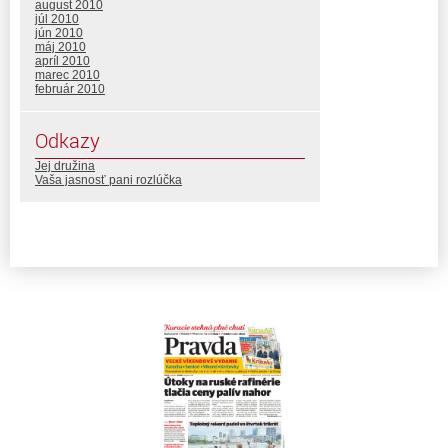
august 2010
júl 2010
jún 2010
máj 2010
apríl 2010
marec 2010
február 2010
Odkazy
Jej družina
Vaša jasnosť pani rozlúčka