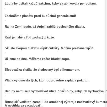
Ľudia by uvítali každú vakcínu, keby sa aplikovala per coitam.
.
Zachráňme planétu pred budúcimi generáciami!
.
Raj na Zemi bude, až Anjeli zabijú posledného diabla.
.
Kráľ je nahý a ľud zodratý z kože.
.
Skúste svojmu dieťaťu kúpiť cukríky. Možno prestane fajčiť.
.
Už sme na dne. Môžeme začať hľadať ropu.
.
Sledovačka zistila, že sledovaný trpí stihomamom.
.
Vláda vylosovala tých, ktorí dobrovoľne zaplatia pokutu.
.
Deti by nemusela vychovávať ulica. Stačilo by, keby ich vychovával
.
Bruselskí vedátori zaradili do armádnej výrbroje nadzvukový bumer
A nestihla sa začudovať…