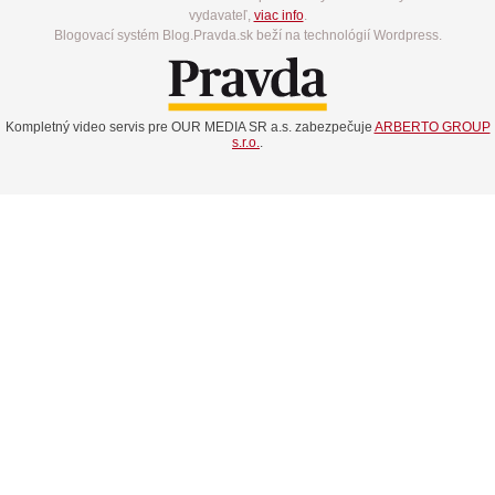
vydavateľ,
viac info
.
Blogovací systém Blog.Pravda.sk beží na technológií Wordpress.
Kompletný video servis pre OUR MEDIA SR a.s. zabezpečuje
ARBERTO GROUP
s.r.o.
.