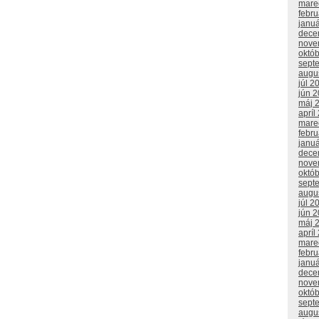
mare
febr
janu
dece
nove
októ
sept
augu
júl 2
jún 
máj 
apríl
mare
febr
janu
dece
nove
októ
sept
augu
júl 2
jún 
máj 
apríl
mare
febr
janu
dece
nove
októ
sept
augu