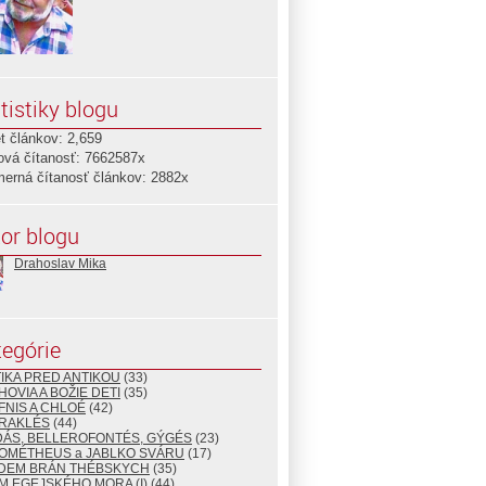
tistiky blogu
t článkov: 2,659
ová čítanosť: 7662587x
merná čítanosť článkov: 2882x
or blogu
Drahoslav Mika
egórie
TIKA PRED ANTIKOU
(33)
HOVIA A BOŽIE DETI
(35)
FNIS A CHLOÉ
(42)
ÉRAKLÉS
(44)
DÁS, BELLEROFONTÉS, GÝGÉS
(23)
ROMÉTHEUS a JABLKO SVÁRU
(17)
EDEM BRÁN THÉBSKYCH
(35)
M EGEJSKÉHO MORA (I)
(44)