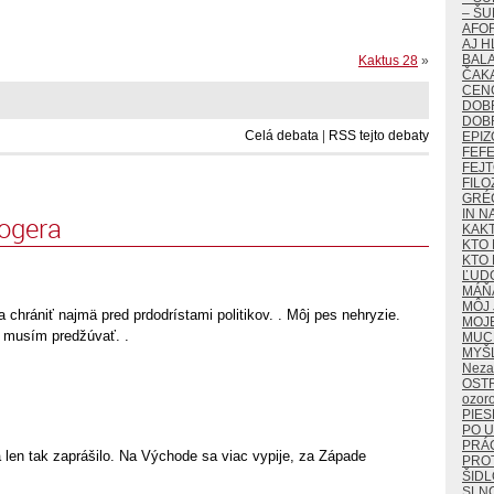
– ŠU
AFO
AJ H
BALA
Kaktus 28
»
ČAKA
CEN
DOB
DOB
Celá debata
|
RSS tejto debaty
EPIZ
FEF
FEJ
FILO
GRÉ
IN N
logera
KAK
KTO 
KTO 
ĽUD
MÁŇ
MÔJ 
a chrániť najmä pred prdodrístami politikov. . Môj pes nehryzie.
MOJ
u musím predžúvať. .
MUCH
MYŠ
Neza
OST
ozor
PIES
PO U
PRÁ
 len tak zaprášilo. Na Východe sa viac vypije, za Západe
PROT
ŠIDL
SLN