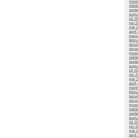
nove
októ
sept
augu
júl 2
jún 
máj 
apríl
mare
febr
janu
dece
nove
októ
sept
augu
júl 2
jún 
máj 
apríl
mare
febr
janu
dece
nove
októ
sept
augu
júl 2
jún 
máj 
apríl