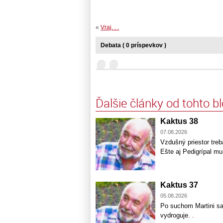
«
Vraj. . .
Debata ( 0 príspevkov )
Ďalšie články od tohto b
Kaktus 38
07.08.2026
Vzdušný priestor treb
Ešte aj Pedigrípal m
Kaktus 37
05.08.2026
Po suchom Martini sa
vydroguje. .