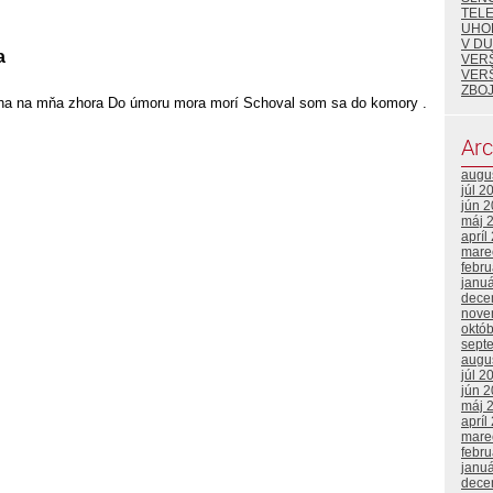
TEL
UHO
V DU
a
VER
VER
ZBOJ
ha na mňa zhora Do úmoru mora morí Schoval som sa do komory .
Arc
augu
júl 2
jún 
máj 
apríl
mare
febr
janu
dece
nove
októ
sept
augu
júl 2
jún 
máj 
apríl
mare
febr
janu
dece