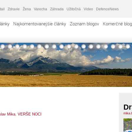
tail
Zdravie
Žena
Varecha
Záhrada
Užitočná
Video
DefenceNews
lánky
Najkomentovanejšie články
Zoznam blogov
Komerčné blog
Dr
mika.
slav Mika
,
VERŠE NOCI