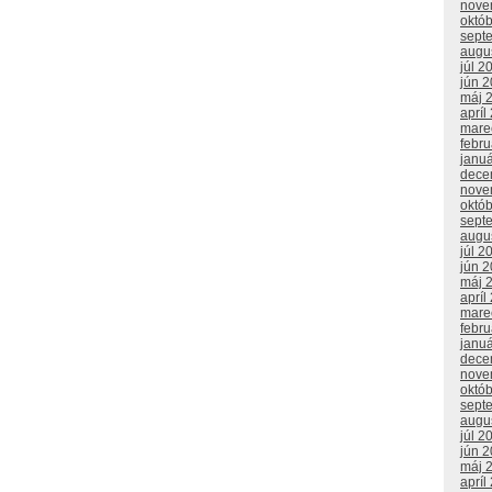
nove
októ
sept
augu
júl 2
jún 
máj 
apríl
mare
febr
janu
dece
nove
októ
sept
augu
júl 2
jún 
máj 
apríl
mare
febr
janu
dece
nove
októ
sept
augu
júl 2
jún 
máj 
apríl