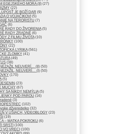
M EGEJSKÉHO MORA (II)
(27)
RIZMY
(22)
LÚPOSŤ JE BOŽÍ DAR
(9)
DA O VOJAČIKOVI
(5)
NIE NA TERORISTU
(7)
GÁČ
(6)
RÉ RADY DO ŽIVORENIA
(5)
RÉ RADY ZRADNÉ
(6)
ÓDY Z FILMU ŽIVOTA
(10)
ERÓNKY
(100)
TÓNY
(22)
ZOFICKÁ LYRIKA
(561)
CKE ZLOMKY
(41)
ATURA
(49)
TUS
(38)
NEZAŽIL NEUVERÍ… (II)
(50)
NEZAŽIL, NEUVERÍ… (I)
(50)
OVKY
(170)
A
(5)
JESENIN
(23)
E MUCHY
(67)
Y SA NIKDY NEMÝLIA
(5)
LIENKY POD PAROU
(16)
radené
(3)
ROPESTREC
(102)
ovske džveredelko
(32)
EŇ V UŠIACH, VIDEOBLOGY
(23)
ŠI
(19)
CA – MATKA POKROKU
(6)
I SRSTI
(100)
O VO VRECI
(100)
COVÝ AKORD
(89)