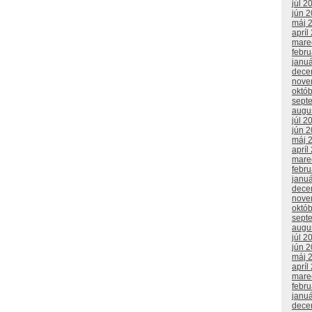
júl 2
jún 
máj 
apríl
mare
febr
janu
dece
nove
októ
sept
augu
júl 2
jún 
máj 
apríl
mare
febr
janu
dece
nove
októ
sept
augu
júl 2
jún 
máj 
apríl
mare
febr
janu
dece