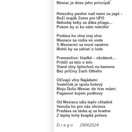
Mesiac je dnes jeho principál
.
Hviezdny pastier nad nami sa jagá –
Boží maják Zeme pre UFO
Nebodaj keby sa dáka pliaga…
Potom by si ku nám netrúfol
.
Podáva ho vlna inej vlne
Mesiace sa rodia vo vode
S Mesiacmi sa musí opatrne
Mohli by sa udrieť o lode
.
Premenlivo: hladké – obrátené…
Pritúli sa telo o telo
Slané vlny šplechnú na kamene
Bez príčiny žiarli Othello
.
Ožívajú vlny Najádami
Svetríček je spola hotový
Moju Dušu Mesiac do hier mámi
Pegasovi kujem podkovy
.
Od Mesiaca sála teplo chladné
Venuša ho pre nás ohrieva
Predáva sa láska aj sa kradne
Z teplej torty kvapká poleva
.
D r a g o 29062024