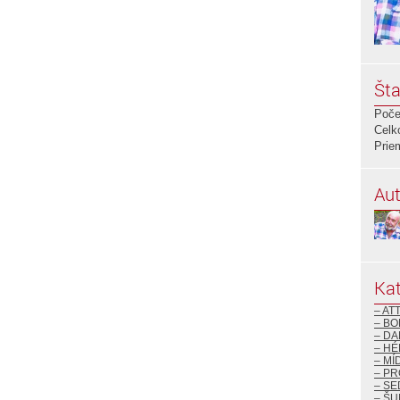
Šta
Poče
Celk
Prie
Aut
Kat
– AT
– BO
– DA
– H
– MÍ
– P
– S
– ŠU