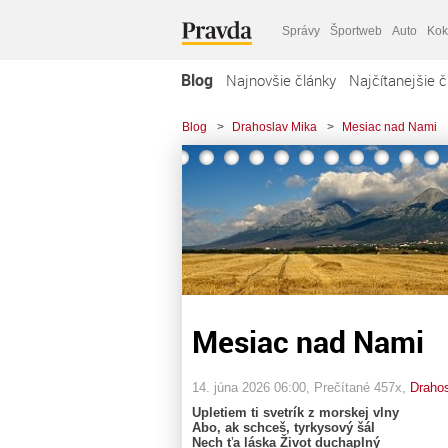
Správy
Športweb
Auto
Kok
Blog
Najnovšie články
Najčítanejšie č
Blog
>
Drahoslav Mika
>
Mesiac nad Nami
Mesiac nad Nami
14. júna 2026 06:00
, Prečítané 457x,
Draho
Upletiem ti svetrík z morskej vlny
Abo, ak schceš, tyrkysový šál
Nech ťa láska Život duchaplný