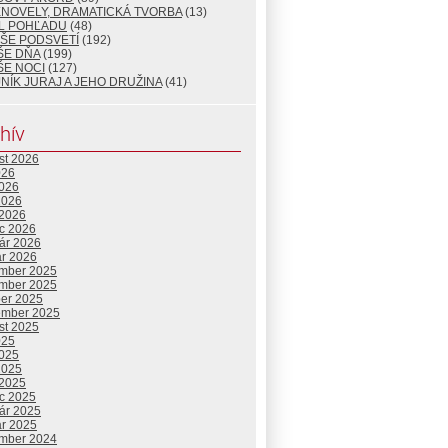
ENOVELY, DRAMATICKÁ TVORBA
(13)
L POHĽADU
(48)
ŠE PODSVETÍ
(192)
ŠE DŇA
(199)
ŠE NOCI
(127)
NÍK JURAJ A JEHO DRUŽINA
(41)
hív
st 2026
026
2026
2026
 2026
c 2026
uár 2026
ár 2026
mber 2025
mber 2025
ber 2025
ember 2025
st 2025
025
2025
2025
 2025
c 2025
uár 2025
ár 2025
mber 2024