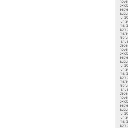
nove
októ
sept
augu
júl 2
jún 
máj 
apríl
mare
febr
janu
dece
nove
októ
sept
augu
júl 2
jún 
máj 
apríl
mare
febr
janu
dece
nove
októ
sept
augu
júl 2
jún 
máj 
apríl