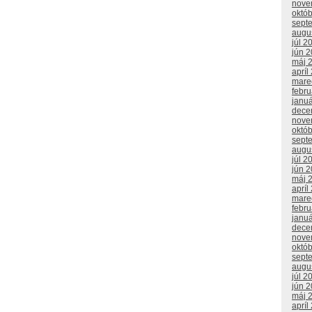
nove
októ
sept
augu
júl 2
jún 
máj 
apríl
mare
febr
janu
dece
nove
októ
sept
augu
júl 2
jún 
máj 
apríl
mare
febr
janu
dece
nove
októ
sept
augu
júl 2
jún 
máj 
apríl