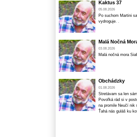
Kaktus 37
05.08.2026
Po suchom Martini sa
vydroguje. .
Malá Nočná Mor
03.08.2026
Malá nočná mora Sia
Obchádzky
01.08.2026
Stretávam sa len sám
Povoľká rád si v post
na promile Neučí nik 
Ťahá nás guláš ku kot