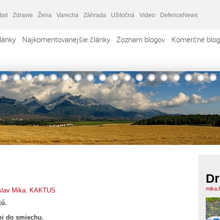
tail
Zdravie
Žena
Varecha
Záhrada
Užitočná
Video
DefenceNews
lánky
Najkomentovanejšie články
Zoznam blogov
Komerčné blog
Dr
mika.
slav Mika
,
KAKTUS
jú.
ľmi do smiechu.