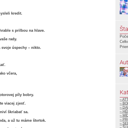
ysleli kredit.
Šta
hrable s prilbou na hlave.
Poče
 vaše rady.
Celk
Prie
 svoje úspechy – nikto.
Aut
kať.
ako včera,
Kat
otorovej píly bobry.
– AT
e viacej zjesť.
– BO
– DA
– H
eniví škriabať sa.
– MÍ
– P
reda, a už tu máme štvrtok.
– S
– ŠU