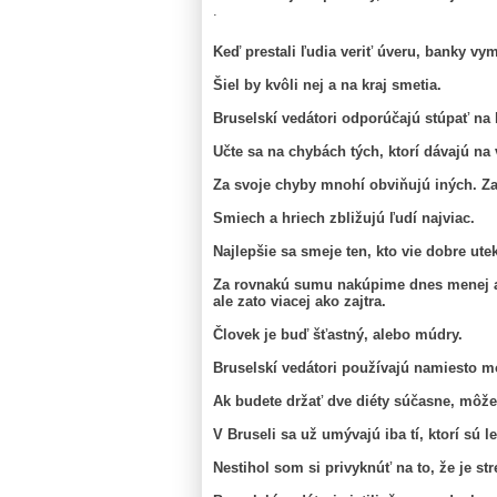
.
Keď prestali ľudia veriť úveru, banky vym
Šiel by kvôli nej a na kraj smetia.
Bruselskí vedátori odporúčajú stúpať na 
Učte sa na chybách tých, ktorí dávajú na
Za svoje chyby mnohí obviňujú iných. Za
Smiech a hriech zbližujú ľudí najviac.
Najlepšie sa smeje ten, kto vie dobre ute
Za rovnakú sumu nakúpime dnes menej 
ale zato viacej ako zajtra.
Človek je buď šťastný, alebo múdry.
Bruselskí vedátori používajú namiesto m
Ak budete držať dve diéty súčasne, môžet
V Bruseli sa už umývajú iba tí, ktorí sú l
Nestihol som si privyknúť na to, že je st