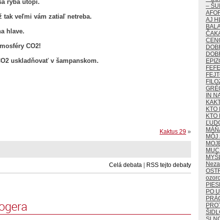
sa ryba utopí.
– ŠU
AFO
 tak veľmi vám zatiaľ netreba.
AJ H
BALA
na hlave.
ČAKA
CEN
tmosféry CO2!
DOB
DOB
ý CO2 uskladňovať v šampanskom.
EPIZ
FEF
FEJ
.
FILO
GRÉ
IN N
KAK
KTO 
KTO 
ĽUD
MÁŇ
Kaktus 29
»
MÔJ 
MOJ
MUCH
MYŠ
Neza
Celá debata
|
RSS tejto debaty
OST
ozor
PIES
PO U
PRÁ
logera
PROT
ŠIDL
SLN