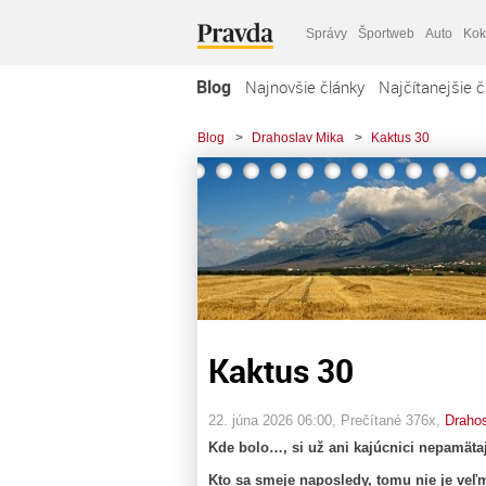
Správy
Športweb
Auto
Kok
Blog
Najnovšie články
Najčítanejšie č
Blog
>
Drahoslav Mika
>
Kaktus 30
Kaktus 30
22. júna 2026 06:00
, Prečítané 376x,
Draho
Kde bolo…, si už ani kajúcnici nepamäta
Kto sa smeje naposledy, tomu nie je ve