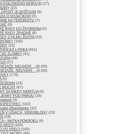
M EGEJSKÉHO MORA (II)
(27)
RIZMY
(22)
LÚPOSŤ JE BOŽÍ DAR
(9)
DA O VOJAČIKOVI
(5)
NIE NA TERORISTU
(7)
GÁČ
(6)
RÉ RADY DO ŽIVORENIA
(5)
RÉ RADY ZRADNÉ
(6)
ÓDY Z FILMU ŽIVOTA
(10)
ERÓNKY
(100)
TÓNY
(22)
ZOFICKÁ LYRIKA
(561)
CKE ZLOMKY
(41)
ATURA
(49)
TUS
(37)
NEZAŽIL NEUVERÍ… (II)
(50)
NEZAŽIL, NEUVERÍ… (I)
(50)
OVKY
(170)
A
(5)
JESENIN
(23)
E MUCHY
(67)
Y SA NIKDY NEMÝLIA
(5)
LIENKY POD PAROU
(16)
radené
(3)
ROPESTREC
(102)
ovske džveredelko
(32)
EŇ V UŠIACH, VIDEOBLOGY
(23)
ŠI
(19)
CA – MATKA POKROKU
(6)
I SRSTI
(100)
O VO VRECI
(100)
COVÝ AKORD
(89)