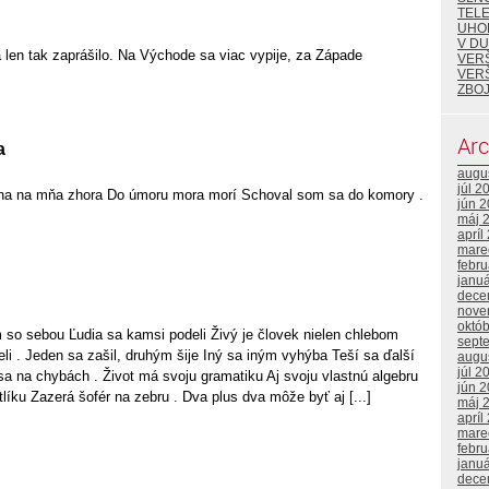
TEL
UHO
V DU
 len tak zaprášilo. Na Východe sa viac vypije, za Západe
VER
VER
ZBOJ
Arc
a
augu
júl 2
ha na mňa zhora Do úmoru mora morí Schoval som sa do komory .
jún 
máj 
apríl
mare
febr
janu
dece
nove
októ
 so sebou Ľudia sa kamsi podeli Živý je človek nielen chlebom
sept
eli . Jeden sa zašil, druhým šije Iný sa iným vyhýba Teší sa ďalší
augu
júl 2
sa na chybách . Život má svoju gramatiku Aj svoju vlastnú algebru
jún 
líku Zazerá šofér na zebru . Dva plus dva môže byť aj [...]
máj 
apríl
mare
febr
janu
dece