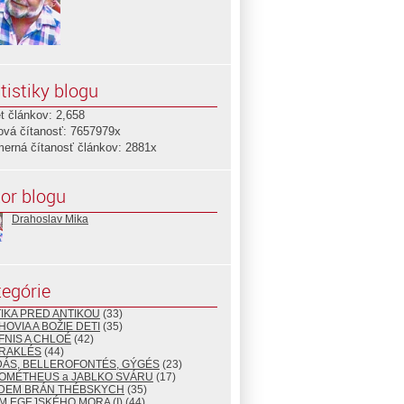
tistiky blogu
t článkov: 2,658
ová čítanosť: 7657979x
merná čítanosť článkov: 2881x
or blogu
Drahoslav Mika
egórie
TIKA PRED ANTIKOU
(33)
HOVIA A BOŽIE DETI
(35)
FNIS A CHLOÉ
(42)
ÉRAKLÉS
(44)
DÁS, BELLEROFONTÉS, GÝGÉS
(23)
ROMÉTHEUS a JABLKO SVÁRU
(17)
EDEM BRÁN THÉBSKYCH
(35)
M EGEJSKÉHO MORA (I)
(44)