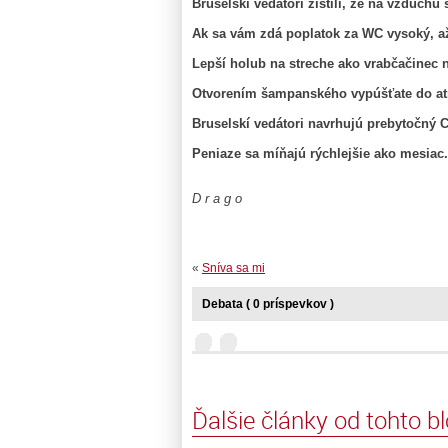
Bruselskí vedátori zistili, že na vzduchu 
Ak sa vám zdá poplatok za WC vysoký, až
Lepší holub na streche ako vrabčačinec 
Otvorením šampanského vypúšťate do a
Bruselskí vedátori navrhujú prebytočn
Peniaze sa míňajú rýchlejšie ako mesiac
D r a g o
«
Sníva sa mi
Debata ( 0 príspevkov )
Ďalšie články od tohto b