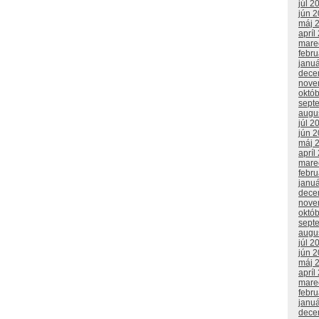
júl 2
jún 
máj 
apríl
mare
febr
janu
dece
nove
októ
sept
augu
júl 2
jún 
máj 
apríl
mare
febr
janu
dece
nove
októ
sept
augu
júl 2
jún 
máj 
apríl
mare
febr
janu
dece