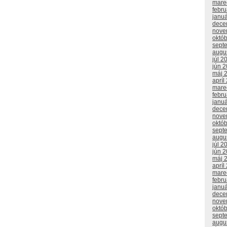
mare
febr
janu
dece
nove
októ
sept
augu
júl 2
jún 
máj 
apríl
mare
febr
janu
dece
nove
októ
sept
augu
júl 2
jún 
máj 
apríl
mare
febr
janu
dece
nove
októ
sept
augu