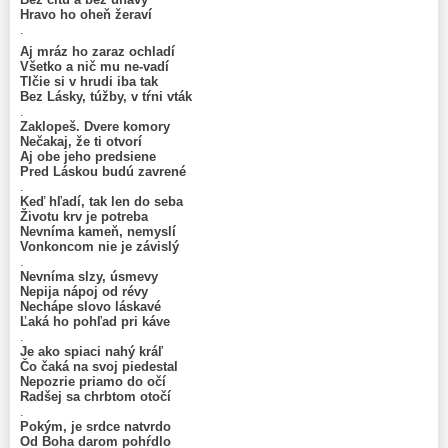
Hravo ho oheň žeraví
.
Aj mráz ho zaraz ochladí
Všetko a nič mu ne-vadí
Tlčie si v hrudi iba tak
Bez Lásky, túžby, v tŕni vták
.
Zaklopeš. Dvere komory
Nečakaj, že ti otvorí
Aj obe jeho predsiene
Pred Láskou budú zavrené
.
Keď hľadí, tak len do seba
Životu krv je potreba
Nevníma kameň, nemyslí
Vonkoncom nie je závislý
.
Nevníma slzy, úsmevy
Nepija nápoj od révy
Nechápe slovo láskavé
Ľaká ho pohľad pri káve
.
Je ako spiaci nahý kráľ
Čo čaká na svoj piedestal
Nepozrie priamo do očí
Radšej sa chrbtom otočí
.
Pokým, je srdce natvrdo
Od Boha darom pohŕdlo