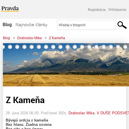
Registrácia
Prihlásenie
Blog
Najnovšie články
Najčítanejšie články
Blog
>
Drahoslav Mika
>
Z Kameňa
Najkomentovanejšie články
Zoznam blogov
Komerčné blogy
Z Kameňa
28. júna 2026 06:00
, Prečítané 350x,
Drahoslav Mika
,
V DUŠE PODSVET
Bývajú srdcia z kameňa
Bez hlasu. Žiadna ozvena
Bez citu a bez únavy