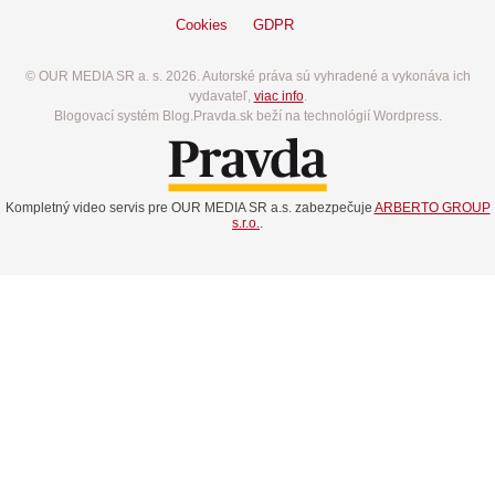
Cookies
GDPR
© OUR MEDIA SR a. s. 2026. Autorské práva sú vyhradené a vykonáva ich
vydavateľ,
viac info
.
Blogovací systém Blog.Pravda.sk beží na technológií Wordpress.
Kompletný video servis pre OUR MEDIA SR a.s. zabezpečuje
ARBERTO GROUP
s.r.o.
.