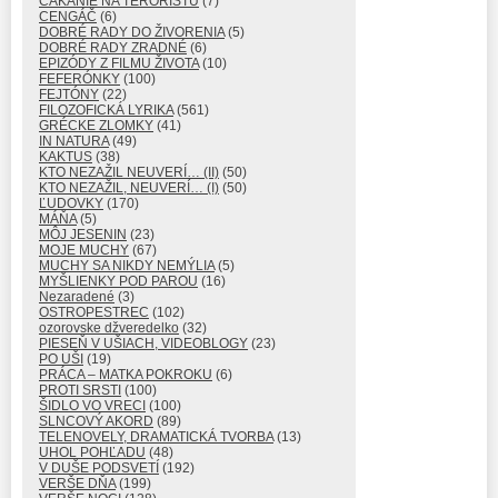
ČAKANIE NA TERORISTU
(7)
CENGÁČ
(6)
DOBRÉ RADY DO ŽIVORENIA
(5)
DOBRÉ RADY ZRADNÉ
(6)
EPIZÓDY Z FILMU ŽIVOTA
(10)
FEFERÓNKY
(100)
FEJTÓNY
(22)
FILOZOFICKÁ LYRIKA
(561)
GRÉCKE ZLOMKY
(41)
IN NATURA
(49)
KAKTUS
(38)
KTO NEZAŽIL NEUVERÍ… (II)
(50)
KTO NEZAŽIL, NEUVERÍ… (I)
(50)
ĽUDOVKY
(170)
MÁŇA
(5)
MÔJ JESENIN
(23)
MOJE MUCHY
(67)
MUCHY SA NIKDY NEMÝLIA
(5)
MYŠLIENKY POD PAROU
(16)
Nezaradené
(3)
OSTROPESTREC
(102)
ozorovske džveredelko
(32)
PIESEŇ V UŠIACH, VIDEOBLOGY
(23)
PO UŠI
(19)
PRÁCA – MATKA POKROKU
(6)
PROTI SRSTI
(100)
ŠIDLO VO VRECI
(100)
SLNCOVÝ AKORD
(89)
TELENOVELY, DRAMATICKÁ TVORBA
(13)
UHOL POHĽADU
(48)
V DUŠE PODSVETÍ
(192)
VERŠE DŇA
(199)