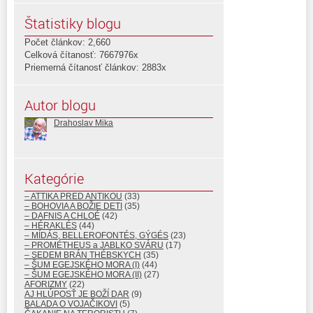
Štatistiky blogu
Počet článkov: 2,660
Celková čítanosť: 7667976x
Priemerná čítanosť článkov: 2883x
Autor blogu
Drahoslav Mika
Kategórie
– ATTIKA PRED ANTIKOU
(33)
– BOHOVIA A BOŽIE DETI
(35)
– DAFNIS A CHLOÉ
(42)
– HÉRAKLÉS
(44)
– MÍDÁS, BELLEROFONTÉS, GÝGÉS
(23)
– PROMÉTHEUS a JABLKO SVÁRU
(17)
– SEDEM BRÁN THÉBSKYCH
(35)
– ŠUM EGEJSKÉHO MORA (I)
(44)
– ŠUM EGEJSKÉHO MORA (II)
(27)
AFORIZMY
(22)
AJ HLÚPOSŤ JE BOŽÍ DAR
(9)
BALADA O VOJAČIKOVI
(5)