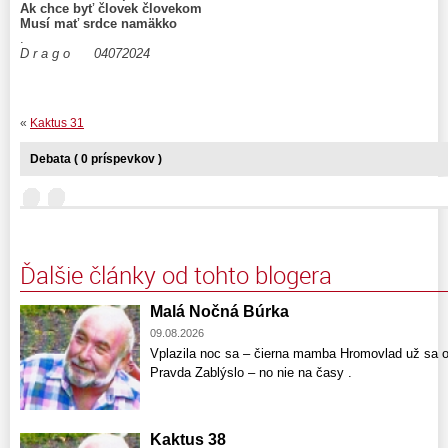
Ak chce byť človek človekom
Musí mať srdce namäkko
.
D r a g o 04072024
«
Kaktus 31
Debata ( 0 príspevkov )
Ďalšie články od tohto blogera
Malá Nočná Búrka
09.08.2026
Vplazila noc sa – čierna mamba Hromovlad už sa o
Pravda Zablýslo – no nie na časy .
Kaktus 38