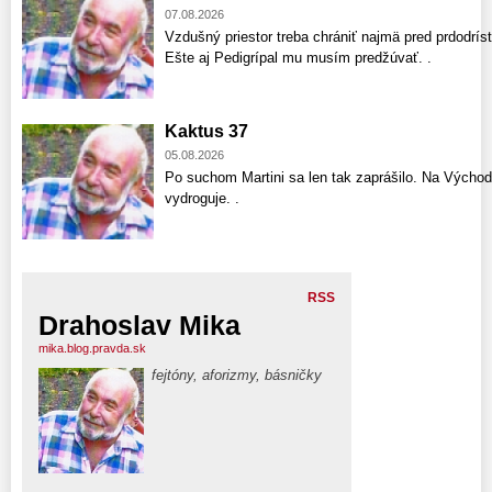
07.08.2026
Vzdušný priestor treba chrániť najmä pred prdodríst
Ešte aj Pedigrípal mu musím predžúvať. .
Kaktus 37
05.08.2026
Po suchom Martini sa len tak zaprášilo. Na Východ
vydroguje. .
RSS
Drahoslav Mika
mika.blog.pravda.sk
fejtóny, aforizmy, básničky