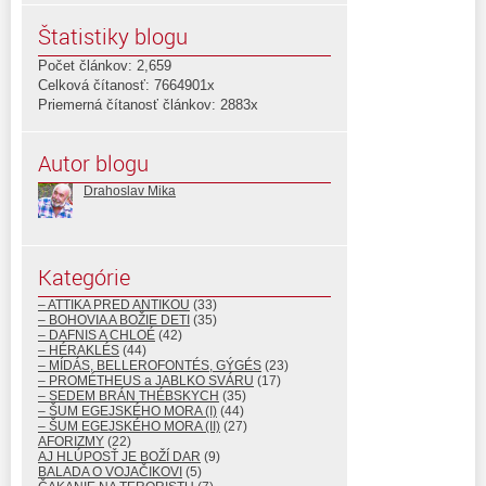
Štatistiky blogu
Počet článkov: 2,659
Celková čítanosť: 7664901x
Priemerná čítanosť článkov: 2883x
Autor blogu
Drahoslav Mika
Kategórie
– ATTIKA PRED ANTIKOU
(33)
– BOHOVIA A BOŽIE DETI
(35)
– DAFNIS A CHLOÉ
(42)
– HÉRAKLÉS
(44)
– MÍDÁS, BELLEROFONTÉS, GÝGÉS
(23)
– PROMÉTHEUS a JABLKO SVÁRU
(17)
– SEDEM BRÁN THÉBSKYCH
(35)
– ŠUM EGEJSKÉHO MORA (I)
(44)
– ŠUM EGEJSKÉHO MORA (II)
(27)
AFORIZMY
(22)
AJ HLÚPOSŤ JE BOŽÍ DAR
(9)
BALADA O VOJAČIKOVI
(5)