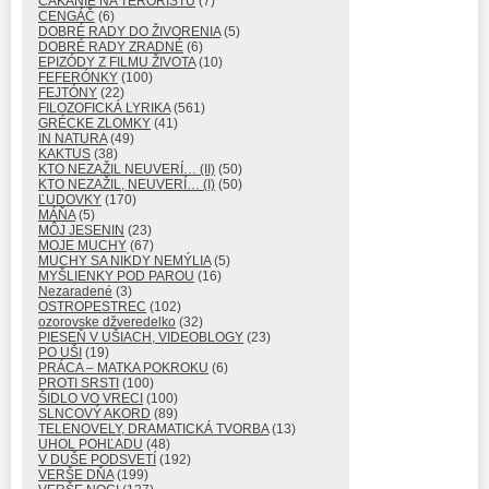
ČAKANIE NA TERORISTU
(7)
CENGÁČ
(6)
DOBRÉ RADY DO ŽIVORENIA
(5)
DOBRÉ RADY ZRADNÉ
(6)
EPIZÓDY Z FILMU ŽIVOTA
(10)
FEFERÓNKY
(100)
FEJTÓNY
(22)
FILOZOFICKÁ LYRIKA
(561)
GRÉCKE ZLOMKY
(41)
IN NATURA
(49)
KAKTUS
(38)
KTO NEZAŽIL NEUVERÍ… (II)
(50)
KTO NEZAŽIL, NEUVERÍ… (I)
(50)
ĽUDOVKY
(170)
MÁŇA
(5)
MÔJ JESENIN
(23)
MOJE MUCHY
(67)
MUCHY SA NIKDY NEMÝLIA
(5)
MYŠLIENKY POD PAROU
(16)
Nezaradené
(3)
OSTROPESTREC
(102)
ozorovske džveredelko
(32)
PIESEŇ V UŠIACH, VIDEOBLOGY
(23)
PO UŠI
(19)
PRÁCA – MATKA POKROKU
(6)
PROTI SRSTI
(100)
ŠIDLO VO VRECI
(100)
SLNCOVÝ AKORD
(89)
TELENOVELY, DRAMATICKÁ TVORBA
(13)
UHOL POHĽADU
(48)
V DUŠE PODSVETÍ
(192)
VERŠE DŇA
(199)