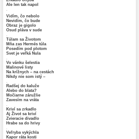
Ale len tak napol
.
Vidím, čo nebolo
Nevidím, čo bude
Obraz je gigolo
Osud pláva v sude
.
Túlam sa Životom
Mňa zas Hermés túla
Posedím pod plotom
Svet je veľká Nula
.
Vo vánku šelestia
Malinové listy
Na krížnych – na cestách
Nikdy nie som istý –
.
Radšej do kaluže
Alebo do blata?
Močiarne záružlie
Zavesím na vráta
.
Kriví sa zrkadlo
Aj Život sa kriví
Zvieracie divadlo
Hrabe sa do hrivy
.
Veľryba vykýchla
Kapor ráta kosti