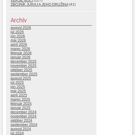
VERŠE NOCI
(127)
ZBOJNÍK JURAJ A JEHO DRUŽINA
(41)
Archív
august 2026
júl 2026
jún 2026
máj 2026
apríl 2026
marec 2026
február 2026
január 2026
december 2025
november 2025
október 2025
september 2025
august 2025
júl 2025
jún 2025
máj 2025
apríl 2025
marec 2025
február 2025
január 2025
december 2024
november 2024
október 2024
september 2024
august 2024
júl 2024