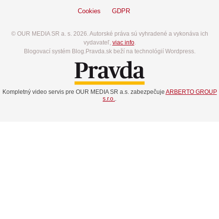
Cookies
GDPR
© OUR MEDIA SR a. s. 2026. Autorské práva sú vyhradené a vykonáva ich
vydavateľ,
viac info
.
Blogovací systém Blog.Pravda.sk beží na technológií Wordpress.
Kompletný video servis pre OUR MEDIA SR a.s. zabezpečuje
ARBERTO GROUP
s.r.o.
.