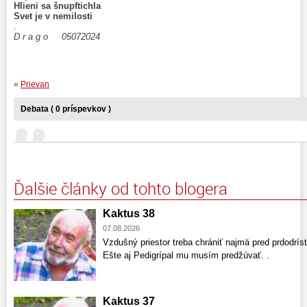
Hlieni sa šnupftichla
Svet je v nemilosti
.
D r a g o 05072024
«
Prievan
Debata ( 0 príspevkov )
Ďalšie články od tohto blogera
Kaktus 38
07.08.2026
Vzdušný priestor treba chrániť najmä pred prdodríst
Ešte aj Pedigrípal mu musím predžúvať. .
Kaktus 37