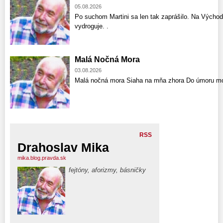
05.08.2026
Po suchom Martini sa len tak zaprášilo. Na Východ
vydroguje. .
Malá Nočná Mora
03.08.2026
Malá nočná mora Siaha na mňa zhora Do úmoru mo
RSS
Drahoslav Mika
mika.blog.pravda.sk
fejtóny, aforizmy, básničky