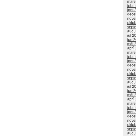
mare
febr
janu
dece
nove
októ
sept
augu
júl 2
jún 
máj 
apríl
mare
febr
janu
dece
nove
októ
sept
augu
júl 2
jún 
máj 
apríl
mare
febr
janu
dece
nove
októ
sept
augu