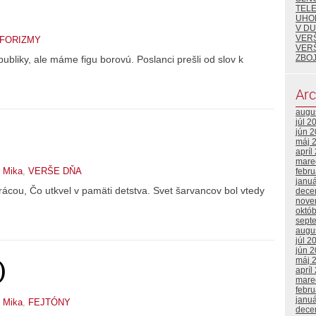
TEL
UHO
V DU
VER
FORIZMY
VER
ZBOJ
liky, ale máme figu borovú. Poslanci prešli od slov k
Arc
augu
júl 2
jún 
máj 
apríl
mare
 Mika
,
VERŠE DŇA
febr
janu
rácou, Čo utkvel v pamäti detstva. Svet šarvancov bol vtedy
dece
nove
októ
sept
augu
júl 2
jún 
máj 
)
apríl
mare
febr
janu
 Mika
,
FEJTÓNY
dece