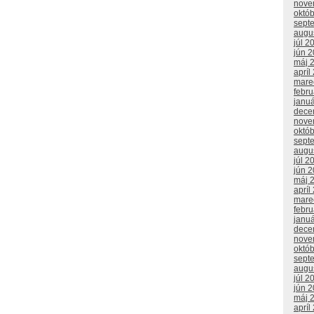
nove
októ
sept
augu
júl 2
jún 
máj 
apríl
mare
febr
janu
dece
nove
októ
sept
augu
júl 2
jún 
máj 
apríl
mare
febr
janu
dece
nove
októ
sept
augu
júl 2
jún 
máj 
apríl