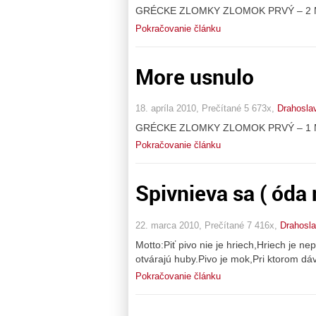
GRÉCKE ZLOMKY ZLOMOK PRVÝ – 2 More 
Pokračovanie článku
More usnulo
18. apríla 2010, Prečítané 5 673x,
Drahosla
GRÉCKE ZLOMKY ZLOMOK PRVÝ – 1 Mor
Pokračovanie článku
Spivnieva sa ( óda 
22. marca 2010, Prečítané 7 416x,
Drahosl
Motto:Piť pivo nie je hriech,Hriech je ne
otvárajú huby.Pivo je mok,Pri ktorom dáv
Pokračovanie článku