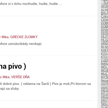
– ŠU
si v tichu nocihudie, hudie, hudie …
AFO
AJ H
BALA
ČAKA
CEN
DOB
DOB
EPIZ
FEF
FEJ
v Mika
,
GRÉCKE ZLOMKY
FILO
GRÉ
e usnulocikády necikajú
IN N
KAK
KTO 
KTO 
ĽUD
na pivo )
MÁŇ
MÔJ 
MOJ
MUCH
av Mika
,
VERŠE DŇA
MYŠ
Neza
piť dobré pivo. ( reklama na Šariš ) Pivo je mok,Pri ktorom sa
OST
ozor
ajú sa sľuby.
PIES
PO U
PRÁ
PROT
ŠIDL
SLN