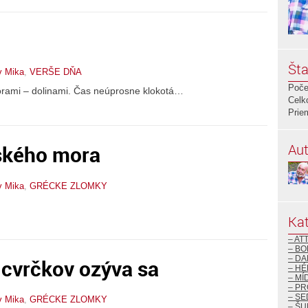
Šta
v Mika
,
VERŠE DŇA
Poče
ami – dolinami. Čas neúprosne klokotá…
Celk
Prie
Aut
jského mora
v Mika
,
GRÉCKE ZLOMKY
Kat
– AT
– BO
– DA
r cvrčkov ozýva sa
– H
– MÍ
– P
– S
v Mika
,
GRÉCKE ZLOMKY
– ŠU