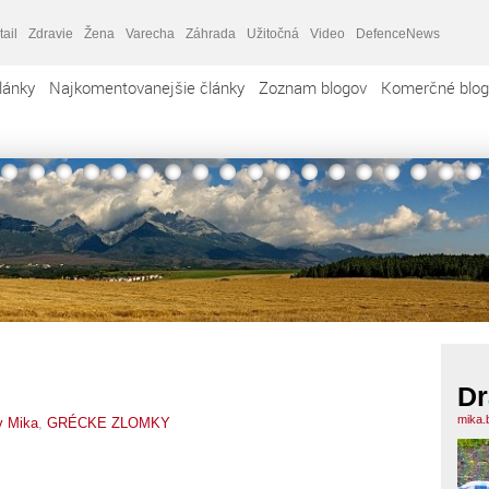
tail
Zdravie
Žena
Varecha
Záhrada
Užitočná
Video
DefenceNews
lánky
Najkomentovanejšie články
Zoznam blogov
Komerčné blog
Dr
mika.
v Mika
,
GRÉCKE ZLOMKY