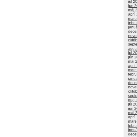
júl 2
jún 
máj 
apríl
mare
febr
janu
dece
nove
októ
sept
augu
júl 2
jún 
máj 
apríl
mare
febr
janu
dece
nove
októ
sept
augu
júl 2
jún 
máj 
apríl
mare
febr
janu
dece