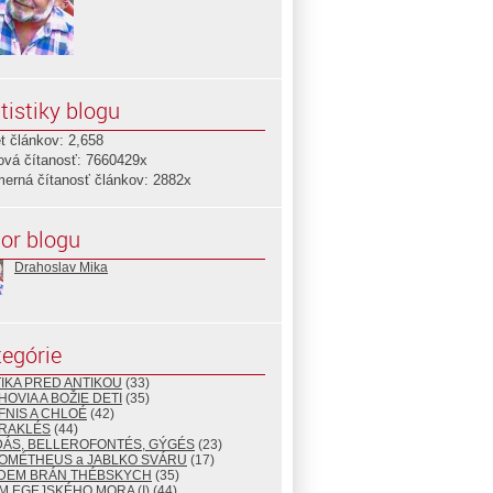
tistiky blogu
t článkov: 2,658
ová čítanosť: 7660429x
merná čítanosť článkov: 2882x
or blogu
Drahoslav Mika
egórie
TIKA PRED ANTIKOU
(33)
HOVIA A BOŽIE DETI
(35)
FNIS A CHLOÉ
(42)
ÉRAKLÉS
(44)
DÁS, BELLEROFONTÉS, GÝGÉS
(23)
ROMÉTHEUS a JABLKO SVÁRU
(17)
EDEM BRÁN THÉBSKYCH
(35)
M EGEJSKÉHO MORA (I)
(44)