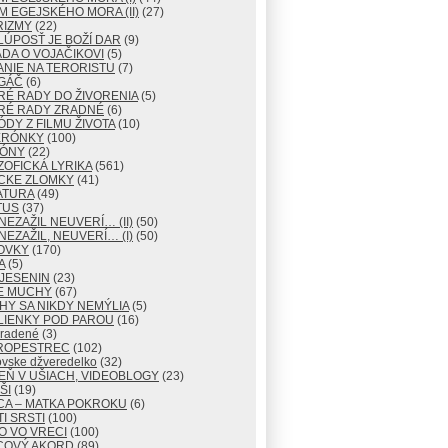
M EGEJSKÉHO MORA (II)
(27)
RIZMY
(22)
LÚPOSŤ JE BOŽÍ DAR
(9)
DA O VOJAČIKOVI
(5)
NIE NA TERORISTU
(7)
GÁČ
(6)
RÉ RADY DO ŽIVORENIA
(5)
RÉ RADY ZRADNÉ
(6)
ÓDY Z FILMU ŽIVOTA
(10)
ERÓNKY
(100)
TÓNY
(22)
ZOFICKÁ LYRIKA
(561)
CKE ZLOMKY
(41)
ATURA
(49)
TUS
(37)
NEZAŽIL NEUVERÍ… (II)
(50)
NEZAŽIL, NEUVERÍ… (I)
(50)
OVKY
(170)
A
(5)
JESENIN
(23)
E MUCHY
(67)
Y SA NIKDY NEMÝLIA
(5)
LIENKY POD PAROU
(16)
radené
(3)
ROPESTREC
(102)
ovske džveredelko
(32)
EŇ V UŠIACH, VIDEOBLOGY
(23)
ŠI
(19)
CA – MATKA POKROKU
(6)
I SRSTI
(100)
O VO VRECI
(100)
COVÝ AKORD
(89)