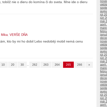
nove
ú, tobôž nie o dieru do komína či do sveta. Mne ide o dieru
októ
sept
augu
júl 2
jún 
máj 
apríl
mare
febr
janu
 Mika
,
VERŠE DŇA
dece
dám, kto by mi ho dobil Lebo nedobitý mobil nemá cenu
nove
októ
sept
augu
júl 2
jún 
máj 
apríl
10
20
30
...
262
263
264
265
266
»
mare
febr
janu
dece
nove
októ
sept
augu
júl 2
jún 
máj 
apríl