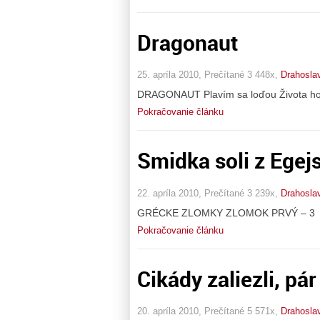
Dragonaut
25. apríla 2010, Prečítané 3 448x,
Drahosla
DRAGONAUT Plavím sa loďou Života hor
Pokračovanie článku
Smidka soli z Ege
22. apríla 2010, Prečítané 3 239x,
Drahosla
GRÉCKE ZLOMKY ZLOMOK PRVÝ – 3
Pokračovanie článku
Cikády zaliezli, pá
20. apríla 2010, Prečítané 5 571x,
Drahosla