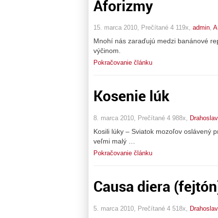
Aforizmy
15. marca 2010, Prečítané 4 119x,
admin
,
A
Mnohí nás zaraďujú medzi banánové repub
výčinom.
Pokračovanie článku
Kosenie lúk
8. marca 2010, Prečítané 4 988x,
Drahoslav
Kosili lúky – Sviatok mozoľov oslávený p
veľmi malý …
Pokračovanie článku
Causa diera (fejtón
5. marca 2010, Prečítané 4 518x,
Drahoslav