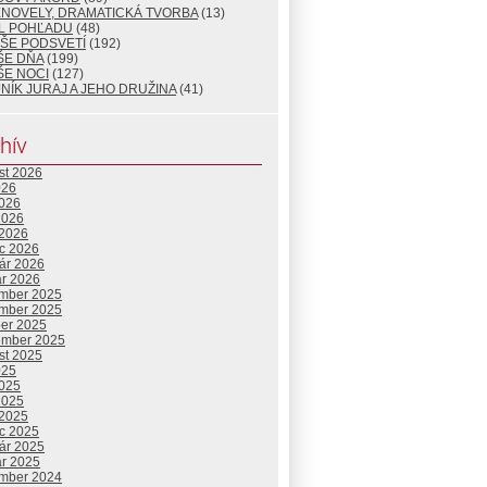
ENOVELY, DRAMATICKÁ TVORBA
(13)
L POHĽADU
(48)
ŠE PODSVETÍ
(192)
ŠE DŇA
(199)
ŠE NOCI
(127)
NÍK JURAJ A JEHO DRUŽINA
(41)
hív
st 2026
026
2026
2026
 2026
c 2026
uár 2026
ár 2026
mber 2025
mber 2025
ber 2025
ember 2025
st 2025
025
2025
2025
 2025
c 2025
uár 2025
ár 2025
mber 2024