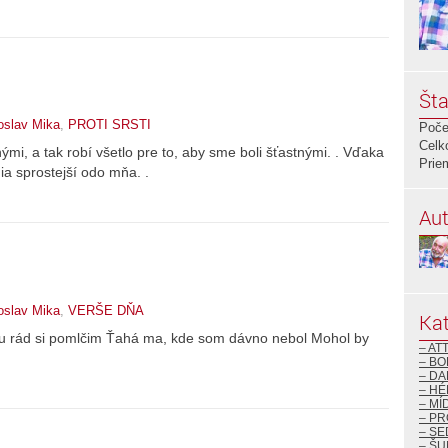
Šta
oslav Mika
,
PROTI SRSTI
Poče
Celk
ými, a tak robí všetlo pre to, aby sme boli šťastnými. . Vďaka
Prie
dia sprostejší odo mňa. .
Aut
oslav Mika
,
VERŠE DŇA
Kat
u rád si pomlčim Ťahá ma, kde som dávno nebol Mohol by
– AT
– BO
– DA
– H
– MÍ
– P
– S
– ŠU