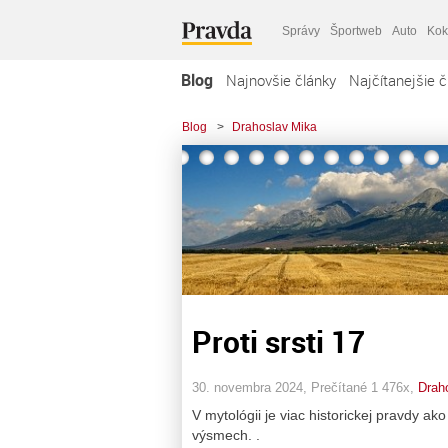
Správy
Športweb
Auto
Kok
Blog
Najnovšie články
Najčítanejšie č
Blog
>
Drahoslav Mika
Proti srsti 17
30. novembra 2024, Prečítané 1 476x,
Drah
V mytológii je viac historickej pravdy ako
výsmech. .