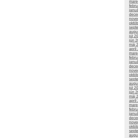
mare
febr
janu
dece
nove
októ
sept
augu
júl 2
jún 
máj 
apríl
mare
febr
janu
dece
nove
októ
sept
augu
júl 2
jún 
máj 
apríl
mare
febr
janu
dece
nove
októ
sept
augu