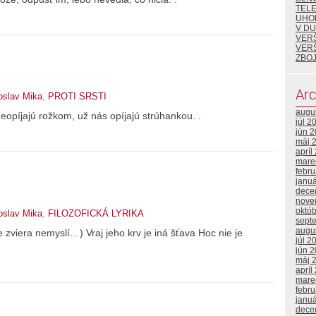
TEL
UHO
V DU
VER
VER
ZBOJ
Arc
oslav Mika
,
PROTI SRSTI
augu
neopíjajú rožkom, už nás opíjajú strúhankou. .
júl 2
jún 
máj 
apríl
mare
febr
janu
dece
nove
októ
oslav Mika
,
FILOZOFICKÁ LYRIKA
sept
augu
zviera nemyslí…) Vraj jeho krv je iná šťava Hoc nie je
júl 2
jún 
máj 
apríl
mare
febr
janu
dece