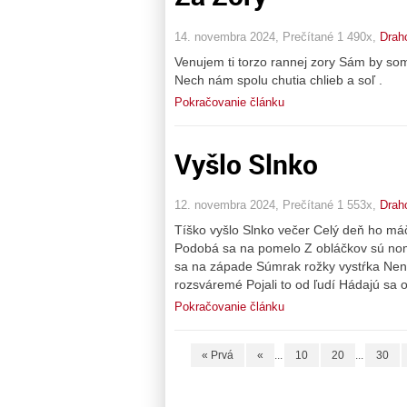
14. novembra 2024, Prečítané 1 490x,
Drah
Venujem ti torzo rannej zory Sám by so
Nech nám spolu chutia chlieb a soľ .
Pokračovanie článku
Vyšlo Slnko
12. novembra 2024, Prečítané 1 553x,
Drah
Tíško vyšlo Slnko večer Celý deň ho máč
Podobá sa na pomelo Z obláčkov sú nom
sa na západe Súmrak rožky vystŕka Nená
rozsváremé Pojali to od ľudí Hádajú sa 
Pokračovanie článku
« Prvá
«
...
10
20
...
30