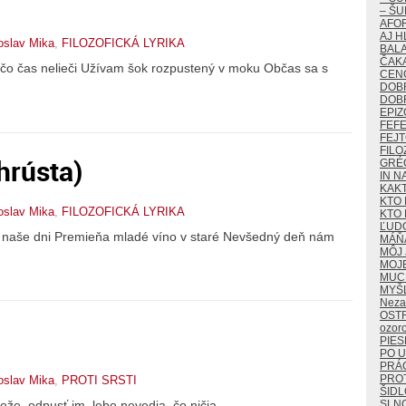
– ŠU
AFO
AJ H
oslav Mika
,
FILOZOFICKÁ LYRIKA
BALA
ČAKA
, čo čas nelieči Užívam šok rozpustený v moku Občas sa s
CEN
DOB
DOB
EPIZ
FEF
FEJ
FILO
hrústa)
GRÉ
IN N
KAK
KTO 
oslav Mika
,
FILOZOFICKÁ LYRIKA
KTO 
ĽUD
a naše dni Premieňa mladé víno v staré Nevšedný deň nám
MÁŇ
MÔJ 
MOJ
MUCH
MYŠ
Neza
OST
ozor
PIES
PO U
PRÁ
PROT
oslav Mika
,
PROTI SRSTI
ŠIDL
e, odpusť im, lebo nevedia, čo ničia. .
SLN