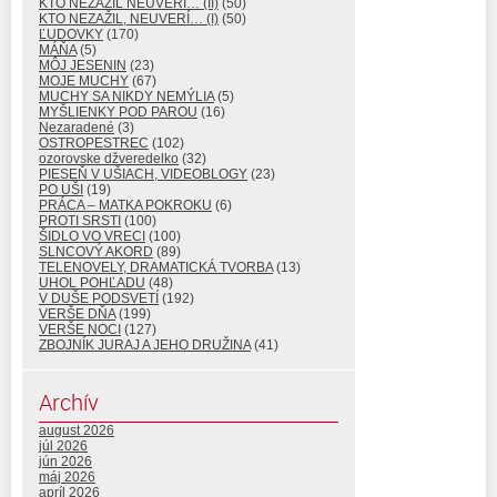
KTO NEZAŽIL NEUVERÍ… (II)
(50)
KTO NEZAŽIL, NEUVERÍ… (I)
(50)
ĽUDOVKY
(170)
MÁŇA
(5)
MÔJ JESENIN
(23)
MOJE MUCHY
(67)
MUCHY SA NIKDY NEMÝLIA
(5)
MYŠLIENKY POD PAROU
(16)
Nezaradené
(3)
OSTROPESTREC
(102)
ozorovske džveredelko
(32)
PIESEŇ V UŠIACH, VIDEOBLOGY
(23)
PO UŠI
(19)
PRÁCA – MATKA POKROKU
(6)
PROTI SRSTI
(100)
ŠIDLO VO VRECI
(100)
SLNCOVÝ AKORD
(89)
TELENOVELY, DRAMATICKÁ TVORBA
(13)
UHOL POHĽADU
(48)
V DUŠE PODSVETÍ
(192)
VERŠE DŇA
(199)
VERŠE NOCI
(127)
ZBOJNÍK JURAJ A JEHO DRUŽINA
(41)
Archív
august 2026
júl 2026
jún 2026
máj 2026
apríl 2026