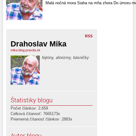
Malá nočná mora Siaha na mňa zhora Do úmoru mo
RSS
Drahoslav Mika
mika.blog.pravda.sk
fejtóny, aforizmy, básničky
Štatistiky blogu
Počet článkov: 2,659
Celková čítanosť: 7665173x
Priemerná čítanosť článkov: 2883x
Autor blogu