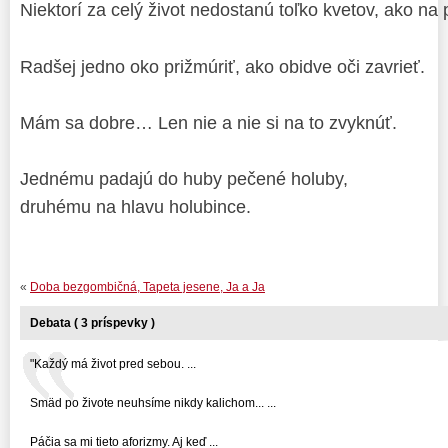
Niektorí za celý život nedostanú toľko kvetov, ako na
Radšej jedno oko prižmúriť, ako obidve oči zavrieť.
Mám sa dobre… Len nie a nie si na to zvyknúť.
Jednému padajú do huby pečené holuby,
druhému na hlavu holubince.
«
Doba bezgombičná, Tapeta jesene, Ja a Ja
Debata ( 3 príspevky )
"Každý má život pred sebou. ...
Smäd po živote neuhsíme nikdy kalichom... ...
Páčia sa mi tieto aforizmy. Aj keď ...