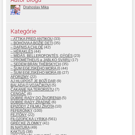
Drahoslav Mika
Kategórie
– ATTIKA PRED ANTIKOU
(33)
– BOHOVIA A BOŽIE DETI
(35)
– DAFNIS A CHLOÉ
(42)
– HÉRAKLÉS
(44)
– MÍDÁS, BELLEROFONTÉS, GÝGÉS
(23)
– PROMÉTHEUS a JABLKO SVÁRU
(17)
– SEDEM BRÁN THÉBSKYCH
(35)
– ŠUM EGEJSKÉHO MORA (I)
(44)
– ŠUM EGEJSKÉHO MORA (II)
(27)
AFORIZMY
(22)
AJ HLÚPOSŤ JE BOŽÍ DAR
(9)
BALADA O VOJAČIKOVI
(5)
ČAKANIE NA TERORISTU
(7)
CENGÁČ
(6)
DOBRÉ RADY DO ŽIVORENIA
(5)
DOBRÉ RADY ZRADNÉ
(6)
EPIZÓDY Z FILMU ŽIVOTA
(10)
FEFERÓNKY
(100)
FEJTÓNY
(22)
FILOZOFICKÁ LYRIKA
(561)
GRÉCKE ZLOMKY
(41)
IN NATURA
(49)
KAKTUS
(38)