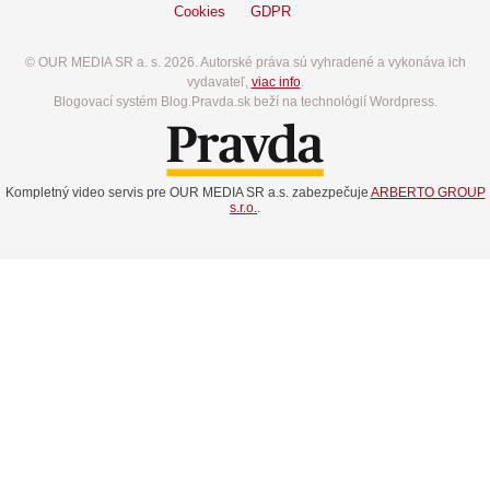
Cookies
GDPR
© OUR MEDIA SR a. s. 2026. Autorské práva sú vyhradené a vykonáva ich
vydavateľ,
viac info
.
Blogovací systém Blog.Pravda.sk beží na technológií Wordpress.
Kompletný video servis pre OUR MEDIA SR a.s. zabezpečuje
ARBERTO GROUP
s.r.o.
.