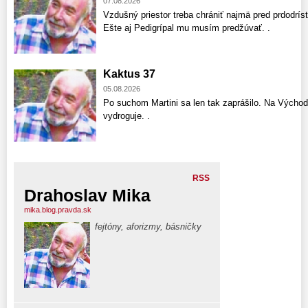
07.08.2026
Vzdušný priestor treba chrániť najmä pred prdodríst
Ešte aj Pedigrípal mu musím predžúvať. .
Kaktus 37
05.08.2026
Po suchom Martini sa len tak zaprášilo. Na Východ
vydroguje. .
RSS
Drahoslav Mika
mika.blog.pravda.sk
fejtóny, aforizmy, básničky