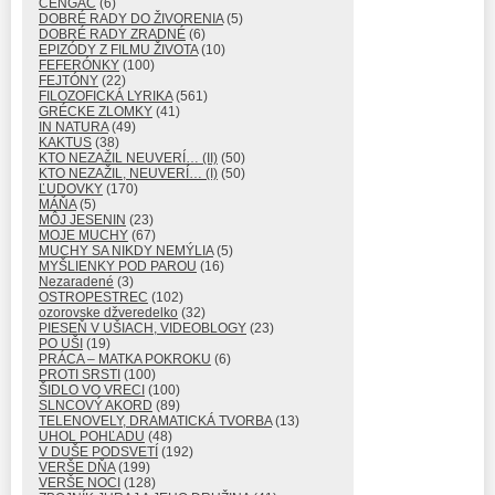
CENGÁČ
(6)
DOBRÉ RADY DO ŽIVORENIA
(5)
DOBRÉ RADY ZRADNÉ
(6)
EPIZÓDY Z FILMU ŽIVOTA
(10)
FEFERÓNKY
(100)
FEJTÓNY
(22)
FILOZOFICKÁ LYRIKA
(561)
GRÉCKE ZLOMKY
(41)
IN NATURA
(49)
KAKTUS
(38)
KTO NEZAŽIL NEUVERÍ… (II)
(50)
KTO NEZAŽIL, NEUVERÍ… (I)
(50)
ĽUDOVKY
(170)
MÁŇA
(5)
MÔJ JESENIN
(23)
MOJE MUCHY
(67)
MUCHY SA NIKDY NEMÝLIA
(5)
MYŠLIENKY POD PAROU
(16)
Nezaradené
(3)
OSTROPESTREC
(102)
ozorovske džveredelko
(32)
PIESEŇ V UŠIACH, VIDEOBLOGY
(23)
PO UŠI
(19)
PRÁCA – MATKA POKROKU
(6)
PROTI SRSTI
(100)
ŠIDLO VO VRECI
(100)
SLNCOVÝ AKORD
(89)
TELENOVELY, DRAMATICKÁ TVORBA
(13)
UHOL POHĽADU
(48)
V DUŠE PODSVETÍ
(192)
VERŠE DŇA
(199)
VERŠE NOCI
(128)