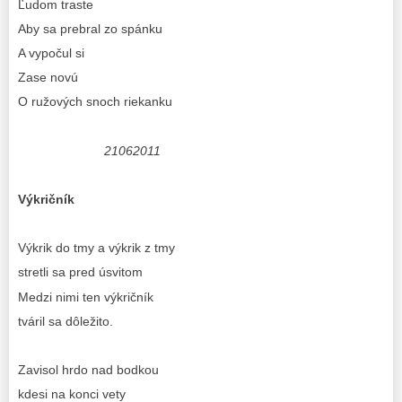
Ľudom traste
Aby sa prebral zo spánku
A vypočul si
Zase novú
O ružových snoch riekanku
21062011
Výkričník
Výkrik do tmy a výkrik z tmy
stretli sa pred úsvitom
Medzi nimi ten výkričník
tváril sa dôležito.
Zavisol hrdo nad bodkou
kdesi na konci vety