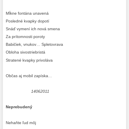
Mĺkne fontána unavená
Posledné kvapky dopotí
Snáď vymení ich nová smena
Za prítomnosti poroty
Babičiek, vnukov… Spletovrava
Obloha sivostriebristá
Stratené kvapky privoláva
Občas aj mobil zapíska…
14062011
Neprebudený
Nehaňte ľud môj