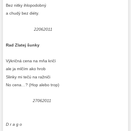
Bez nitky ihlopodobný
a chudý bez diéty.
22062011
Rad Zlatej šunky
Výkričná cena na mňa kričí
ale ja mlčím ako hrob
Slinky mi tečú na ražniči
No cena…? (Hop alebo trop)
27062011
D r a g o