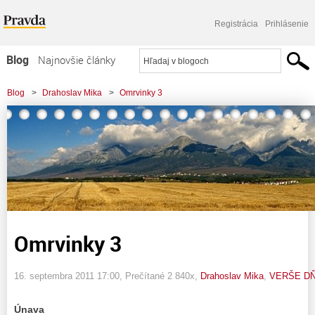
Registrácia
Prihlásenie
Blog
Najnovšie články
Najčítanejšie články
Blog
>
Drahoslav Mika
>
Omrvinky 3
Najkomentovanejšie články
Zoznam blogov
Komerčné blogy
Omrvinky 3
16. septembra 2011 17:00
, Prečítané 2 840x,
Drahoslav Mika
,
VERŠE D
Únava