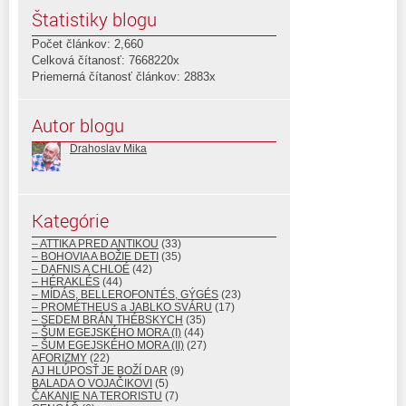
Štatistiky blogu
Počet článkov: 2,660
Celková čítanosť: 7668220x
Priemerná čítanosť článkov: 2883x
Autor blogu
Drahoslav Mika
Kategórie
– ATTIKA PRED ANTIKOU
(33)
– BOHOVIA A BOŽIE DETI
(35)
– DAFNIS A CHLOÉ
(42)
– HÉRAKLÉS
(44)
– MÍDÁS, BELLEROFONTÉS, GÝGÉS
(23)
– PROMÉTHEUS a JABLKO SVÁRU
(17)
– SEDEM BRÁN THÉBSKYCH
(35)
– ŠUM EGEJSKÉHO MORA (I)
(44)
– ŠUM EGEJSKÉHO MORA (II)
(27)
AFORIZMY
(22)
AJ HLÚPOSŤ JE BOŽÍ DAR
(9)
BALADA O VOJAČIKOVI
(5)
ČAKANIE NA TERORISTU
(7)