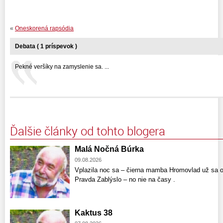
«
Oneskorená rapsódia
Debata ( 1 príspevok )
Pekné veršíky na zamyslenie sa. ...
Ďalšie články od tohto blogera
Malá Nočná Búrka
09.08.2026
Vplazila noc sa – čierna mamba Hromovlad už sa o
Pravda Zablýslo – no nie na časy .
Kaktus 38