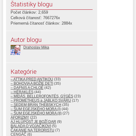
Štatistiky blogu
Počet článkov: 2,659
Celková čítanosť: 7667276x
Priemerná čítanosť článkov: 2884x
Autor blogu
Drahoslav Mika
Kategórie
– ATTIKA PRED ANTIKOU
(33)
– BOHOVIA A BOŽIE DETI
(35)
– DAFNIS A CHLOÉ
(42)
– HÉRAKLÉS
(44)
– MÍDÁS, BELLEROFONTÉS, GÝGÉS
(23)
– PROMÉTHEUS a JABLKO SVÁRU
(17)
– SEDEM BRÁN THÉBSKYCH
(35)
– ŠUM EGEJSKÉHO MORA (I)
(44)
– ŠUM EGEJSKÉHO MORA (II)
(27)
AFORIZMY
(22)
AJ HLÚPOSŤ JE BOŽÍ DAR
(9)
BALADA O VOJAČIKOVI
(5)
ČAKANIE NA TERORISTU
(7)
CENGÁČ
(6)