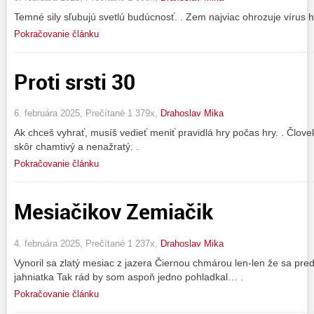
Temné sily sľubujú svetlú budúcnosť. . Zem najviac ohrozuje vírus hl
Pokračovanie článku
Proti srsti 30
6. februára 2025, Prečítané 1 379x,
Drahoslav Mika
Ak chceš vyhrať, musíš vedieť meniť pravidlá hry počas hry. . Člove
skôr chamtivý a nenažratý. .
Pokračovanie článku
Mesiačikov Zemiačik
4. februára 2025, Prečítané 1 237x,
Drahoslav Mika
Vynoril sa zlatý mesiac z jazera Čiernou chmárou len-len že sa pre
jahniatka Tak rád by som aspoň jedno pohladkal… .
Pokračovanie článku