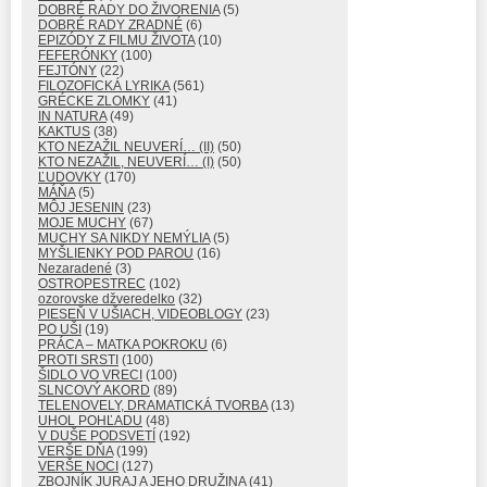
DOBRÉ RADY DO ŽIVORENIA
(5)
DOBRÉ RADY ZRADNÉ
(6)
EPIZÓDY Z FILMU ŽIVOTA
(10)
FEFERÓNKY
(100)
FEJTÓNY
(22)
FILOZOFICKÁ LYRIKA
(561)
GRÉCKE ZLOMKY
(41)
IN NATURA
(49)
KAKTUS
(38)
KTO NEZAŽIL NEUVERÍ… (II)
(50)
KTO NEZAŽIL, NEUVERÍ… (I)
(50)
ĽUDOVKY
(170)
MÁŇA
(5)
MÔJ JESENIN
(23)
MOJE MUCHY
(67)
MUCHY SA NIKDY NEMÝLIA
(5)
MYŠLIENKY POD PAROU
(16)
Nezaradené
(3)
OSTROPESTREC
(102)
ozorovske džveredelko
(32)
PIESEŇ V UŠIACH, VIDEOBLOGY
(23)
PO UŠI
(19)
PRÁCA – MATKA POKROKU
(6)
PROTI SRSTI
(100)
ŠIDLO VO VRECI
(100)
SLNCOVÝ AKORD
(89)
TELENOVELY, DRAMATICKÁ TVORBA
(13)
UHOL POHĽADU
(48)
V DUŠE PODSVETÍ
(192)
VERŠE DŇA
(199)
VERŠE NOCI
(127)
ZBOJNÍK JURAJ A JEHO DRUŽINA
(41)