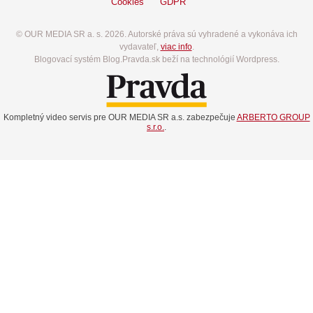
Cookies
GDPR
© OUR MEDIA SR a. s. 2026. Autorské práva sú vyhradené a vykonáva ich
vydavateľ,
viac info
.
Blogovací systém Blog.Pravda.sk beží na technológií Wordpress.
Kompletný video servis pre OUR MEDIA SR a.s. zabezpečuje
ARBERTO GROUP
s.r.o.
.