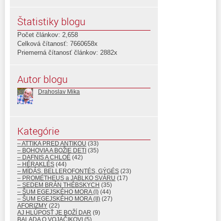
Štatistiky blogu
Počet článkov: 2,658
Celková čítanosť: 7660658x
Priemerná čítanosť článkov: 2882x
Autor blogu
Drahoslav Mika
Kategórie
– ATTIKA PRED ANTIKOU
(33)
– BOHOVIA A BOŽIE DETI
(35)
– DAFNIS A CHLOÉ
(42)
– HÉRAKLÉS
(44)
– MÍDÁS, BELLEROFONTÉS, GÝGÉS
(23)
– PROMÉTHEUS a JABLKO SVÁRU
(17)
– SEDEM BRÁN THÉBSKYCH
(35)
– ŠUM EGEJSKÉHO MORA (I)
(44)
– ŠUM EGEJSKÉHO MORA (II)
(27)
AFORIZMY
(22)
AJ HLÚPOSŤ JE BOŽÍ DAR
(9)
BALADA O VOJAČIKOVI
(5)