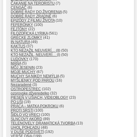
ČAKANIE NA TERORISTU
(7)
CENGÁČ
(6)
DOBRÉ RADY DO ŽIVORENIA
(5)
DOBRÉ RADY ZRADNÉ
(6)
EPIZÓDY Z FILMU ŽIVOTA
(10)
FEFERÓNKY
(100)
FEJTÓNY
(22)
FILOZOFICKÁ LYRIKA
(561)
GRÉCKE ZLOMKY
(41)
IN NATURA
(49)
KAKTUS
(37)
KTO NEZAŽIL NEUVERÍ… (II)
(50)
KTO NEZAŽIL, NEUVERÍ… (I)
(50)
ĽUDOVKY
(170)
MÁŇA
(5)
MÔJ JESENIN
(23)
MOJE MUCHY
(67)
MUCHY SA NIKDY NEMÝLIA
(5)
MYŠLIENKY POD PAROU
(16)
Nezaradené
(3)
OSTROPESTREC
(102)
ozorovske džveredelko
(32)
PIESEŇ V UŠIACH, VIDEOBLOGY
(23)
PO UŠI
(19)
PRÁCA – MATKA POKROKU
(6)
PROTI SRSTI
(100)
ŠIDLO VO VRECI
(100)
SLNCOVÝ AKORD
(89)
TELENOVELY, DRAMATICKÁ TVORBA
(13)
UHOL POHĽADU
(48)
V DUŠE PODSVETÍ
(192)
VERŠE DŇA
(199)