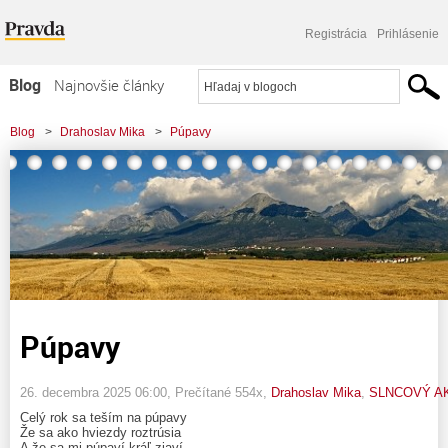
Registrácia
Prihlásenie
Blog
Najnovšie články
Najčítanejšie články
Blog
>
Drahoslav Mika
>
Púpavy
Najkomentovanejšie články
Zoznam blogov
Komerčné blogy
Púpavy
26. decembra 2025 06:00
, Prečítané 554x,
Drahoslav Mika
,
SLNCOVÝ A
Celý rok sa teším na púpavy
Že sa ako hviezdy roztrúsia
A že sa mi púpaví kráľ zjaví