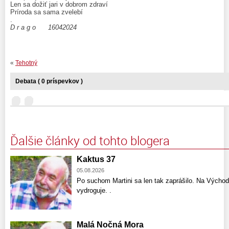
Len sa dožiť jari v dobrom zdraví
Príroda sa sama zvelebí
.
D r a g o 16042024
«
Tehotný
Debata ( 0 príspevkov )
Ďalšie články od tohto blogera
Kaktus 37
05.08.2026
Po suchom Martini sa len tak zaprášilo. Na Východ
vydroguje. .
Malá Nočná Mora