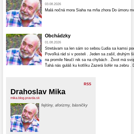
03.08.2026
Malá nočná mora Siaha na mňa zhora Do úmoru mo
Obchádzky
01.08.2026
Stretávam sa len sám so sebou Ľudia sa kamsi pode
Povoľká rád si v posteli . Jeden sa zašil, druhým š
na promile Neučí nik sa na chybách . Život má svoj
Ťahá nás guláš ku kotlíku Zazerá šofér na zebru . D
RSS
Drahoslav Mika
mika.blog.pravda.sk
fejtóny, aforizmy, básničky