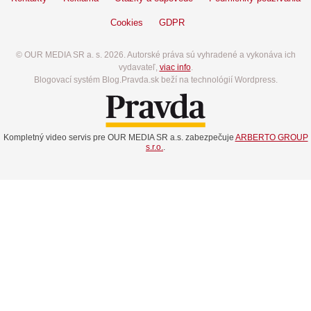
Cookies
GDPR
© OUR MEDIA SR a. s. 2026. Autorské práva sú vyhradené a vykonáva ich
vydavateľ,
viac info
.
Blogovací systém Blog.Pravda.sk beží na technológií Wordpress.
Kompletný video servis pre OUR MEDIA SR a.s. zabezpečuje
ARBERTO GROUP
s.r.o.
.