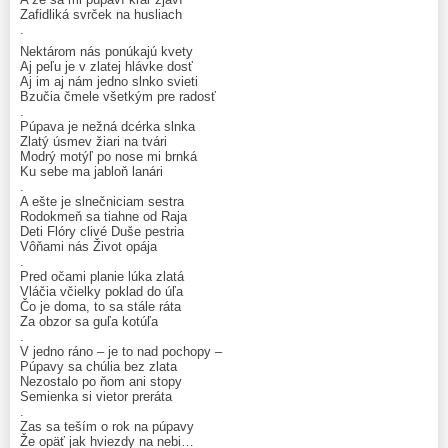
Zafidliká svrček na husliach
.
Nektárom nás ponúkajú kvety
Aj peľu je v zlatej hlávke dosť
Aj im aj nám jedno slnko svieti
Bzučia čmele všetkým pre radosť
.
Púpava je nežná dcérka slnka
Zlatý úsmev žiari na tvári
Modrý motýľ po nose mi brnká
Ku sebe ma jabloň lanári
.
A ešte je slnečniciam sestra
Rodokmeň sa tiahne od Raja
Deti Flóry clivé Duše pestria
Vôňami nás Život opája
.
Pred očami planie lúka zlatá
Vláčia včielky poklad do úľa
Čo je doma, to sa stále ráta
Za obzor sa guľa kotúľa
.
V jedno ráno – je to nad pochopy –
Púpavy sa chúlia bez zlata
Nezostalo po ňom ani stopy
Semienka si vietor preráta
.
Zas sa teším o rok na púpavy
Že opäť jak hviezdy na nebi…